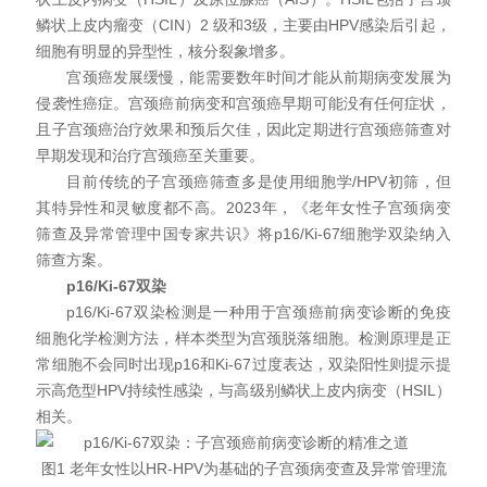
鳞状上皮内瘤变（CIN）2 级和3级，主要由HPV感染后引起，
细胞有明显的异型性，核分裂象增多。
宫颈癌发展缓慢，能需要数年时间才能从前期病变发展为
侵袭性癌症。宫颈癌前病变和宫颈癌早期可能没有任何症状，
且子宫颈癌治疗效果和预后欠佳，因此定期进行宫颈癌筛查对
早期发现和治疗宫颈癌至关重要。
目前传统的子宫颈癌筛查多是使用细胞学/HPV初筛，但
其特异性和灵敏度都不高。2023年，《老年女性子宫颈病变
筛查及异常管理中国专家共识》将p16/Ki-67细胞学双染纳入
筛查方案。
p16/Ki-67双染
p16/Ki-67双染检测是一种用于宫颈癌前病变诊断的免疫
细胞化学检测方法，样本类型为宫颈脱落细胞。检测原理是正
常细胞不会同时出现p16和Ki-67过度表达，双染阳性则提示提
示高危型HPV持续性感染，与高级别鳞状上皮内病变（HSIL）
相关。
图1 老年女性以HR-HPV为基础的子宫颈病变查及异常管理流