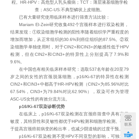
程。HR-HPV：高危型人乳头瘤病；TCT：薄层液基细胞学检
查；ASC-US:不典型鳞状上皮细胞。
已有大量研究使用临床样本进行筛查方法比较：
Mariam El-Zein研究收集492个宫颈样本进行双染检测，
结果发现：①双染细胞学检测的阳性率随着组织学严重程度的
增加而增加，从正常组织的30.6%到癌症组织的87.5%。②双
染细胞学单独使用时，对于CIN2+和CIN3+的敏感性低于HPV
检测，但在CIN2+和CIN3+的特异性上分别提高了7.9%和
9.6%。
在中国也有相关临床样本研究：选取537名年龄在20至79
岁之间的女性的宫颈脱落细胞，p16/Ki-67的特异性在检测
CIN2+和CIN3+中都高于HR-HPV检测（CIN2+为85.96%对比
67.54%，CIN3+为79.84%对比62.90%），双染可作为管理
ASC-US女性的有效分流方法。
p16/Ki-67双染诊断优势
在临床上，p16/Ki-67双染检测在宫颈癌筛查中具有高灵
敏度，其特异性和灵敏性都优于HPV检测和细胞学检测。有助
联系
于提高宫颈癌前病变的检出率，也减少阴道镜的过度干预。
p16/Ki-67双染检测不受HPV不同亚型的影响，可独立评