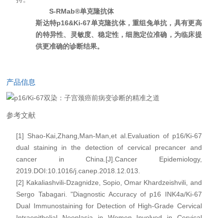
S-RMab®单克隆抗体
斯达特p16&Ki-67单克隆抗体，重组兔单抗，具有更高
的特异性、灵敏度、稳定性，细胞定位准确，为临床提
供更准确的诊断结果。
产品信息
参考文献
[1] Shao-Kai,Zhang,Man-Man,et al.Evaluation of p16/Ki-67
dual staining in the detection of cervical precancer and
cancer in China.[J].Cancer Epidemiology,
2019.DOI:10.1016/j.canep.2018.12.013.
[2] Kakaliashvili-Dzagnidze, Sopio, Omar Khardzeishvili, and
Sergo Tabagari. "Diagnostic Accuracy of p16 INK4a/Ki-67
Dual Immunostaining for Detection of High-Grade Cervical
Intraepithelial Neoplasia in Women Involved in Cervical