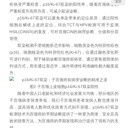
顶部
价病变严重程度，p16/Ki-67双染的阳性率，随着宫颈病变的
严重程度升高而升高，可减少延误诊断。
p16/Ki-67双染可以避免单染带来的定位差异，通过阳性
细胞在鳞状上皮的定位，结合TCT与HPV检测可用于监测
HSIL(CINII/II)的复发，可对宫颈CIN的病理诊断、分级和分层
管理。
双染检测不受细胞形态学影响，细胞质染色为特异性棕色
(p16)、细胞核染色为特异性红色(Ki-67)，仅通过颜色变化即
可进行判别，用于辅助诊断宫颈癌前病变。通过更客观简便的
判读方式，而非通过形态学，操作简便性和准确性都大幅度提
升。
图2 子宫颈上皮细胞p16/Ki-67双染阳性
随着中国人口老龄化和经济社会发展欠均衡，部分地区的
子宫颈病变筛查率低，我们子宫颈癌患者发病人数也逐渐升
高，提高筛查人数和优化筛查方式刻不容缓。p16/Ki-67双染
检测技术为宫颈癌的早期诊断提供了一种更为简便、安全且高
效的筛查方法，为宫颈癌的早期发现和治疗提供了强有力的支
持。