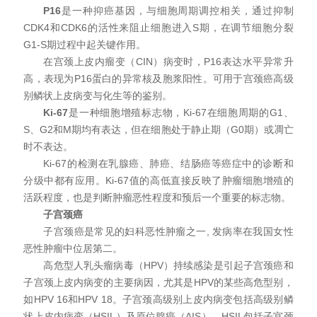
P16
是一种抑癌基因，与细胞周期调控相关，通过抑制
CDK4和CDK6的活性来阻止细胞进入S期，在调节细胞分裂
G1-S期过程中起关键作用。
在宫颈上皮内瘤变（CIN）病变时，P16表达水平异常升
高，表现为P16蛋白的异常核及胞浆阳性。可用于宫颈癌高级
别鳞状上皮病变与化生等的鉴别。
Ki-67
是一种细胞增殖标志物，Ki-67在细胞周期的G1、
S、G2和M期均有表达，但在细胞处于静止期（G0期）或凋亡
时不表达。
Ki-67的检测在乳腺癌、肺癌、结肠癌等癌症中的诊断和
分级中都有应用。Ki-67值的高低直接反映了肿瘤细胞增殖的
活跃程度，也是判断肿瘤恶性程度和预后一个重要的标志物。
子宫颈癌
子宫颈癌是常见的妇科恶性肿瘤之一, 发病率在我国女性
恶性肿瘤中位居第二。
高危型人乳头瘤病毒（HPV）持续感染是引起子宫颈癌和
子宫颈上皮内病变的主要病因，尤其是HPV的某些高危型别，
如HPV 16和HPV 18。子宫颈高级别上皮内病变包括高级别鳞
状上皮内病变（HSIL）及原位腺癌（AIS）。HSIL包括子宫颈