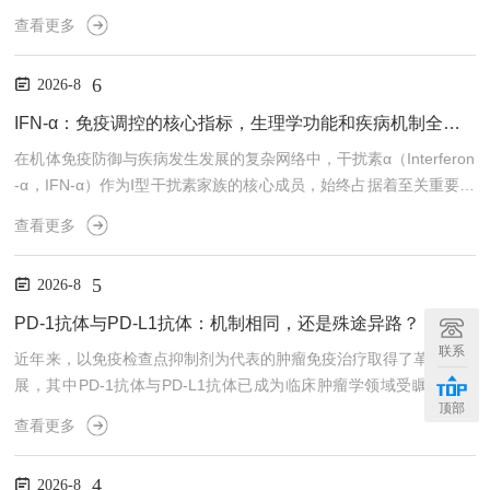
（HPG轴）的关键调控激素，是介导生殖系统发育、性腺功能维持
查看更多
及生殖周期调控的核心分子，也是解析生殖发育异常、性腺功能紊乱
及相关疾病机制的重要靶点，深受高校、科研院所及医院科研团队关
6
2026-8
注。其分泌规律、作用机制及调控网络，直接关联排卵、黄体形成、
性激素分泌等核心科学问题。随着相关研究深入，科研人员对LH精
IFN-α：免疫调控的核心指标，生理学功能和疾病机制全解析
准检测的需求持续攀升，本文将围绕其基础特...
在机体免疫防御与疾病发生发展的复杂网络中，干扰素α（Interferon
-α，IFN-α）作为Ⅰ型干扰素家族的核心成员，始终占据着至关重要的
地位。它既是机体抵御外界病原体入侵的"第一道防线"，也是反映免
查看更多
疫状态、辅助疾病诊断与预后评估的关键生物标志物。随着临床研究
的不断深入，IFN-α的检测需求日益增长，精准、高效的检测工具成
5
2026-8
为临床诊疗与科研探索的迫切需要。本文将全面解析IFN-α的核心价
值，并为大家介绍一款专为IFN-α检测打造的优质试剂盒，助力临床
PD-1抗体与PD-L1抗体：机制相同，还是殊途异路？
与科研工作的高效开展。一、...
联系
近年来，以免疫检查点抑制剂为代表的肿瘤免疫治疗取得了革命性进
展，其中PD-1抗体与PD-L1抗体已成为临床肿瘤学领域受瞩目的药
顶部
物类别。然而，在临床实践中，一个基础却关键的问题始终困扰着众
查看更多
多临床医生与研究者：PD-1抗体与PD-L1抗体，这两类药物究竟是
否等同？它们的作用靶点、机制、疗效与安全性是否存在实质性差
4
2026-8