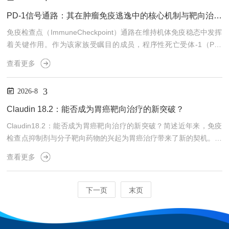
异？本文将从免疫学基础、作用机制、理论优势及临床考量等维度，
对上述问题进行系统梳理与深入剖析。肿瘤免疫应答的核心：T细胞
PD-1信号通路：其在肿瘤免疫逃逸中的核心机制与靶向治疗的挑战何在？
如何被激活与调控？要理解PD-1与PD-L1抗体的...
免疫检查点（ImmuneCheckpoint）通路在维持机体免疫稳态中发挥
着关键作用。作为该家族受瞩目的成员，程序性死亡受体-1（PD-
1）及其配体（PD-L1/PD-L2）构成的信号轴，不仅是生理条件下限
查看更多
制T细胞过度活化的"刹车"分子，更被肿瘤细胞劫持，成为其逃避免
疫监视的核心手段。靶向PD-1/PD-L1的免疫检查点阻断（ICB）治疗
3
2026-8
已在多种实体瘤中取得突破性进展，但临床获益人群有限、耐药及超
进展现象等挑战亦随之浮现。深入解析PD-1作用的分子heterogeneit
Claudin 18.2：能否成为胃癌靶向治疗的新突破？
y、...
Claudin18.2：能否成为胃癌靶向治疗的新突破？简述近年来，免疫
检查点抑制剂与分子靶向药物的兴起为胃癌治疗带来了新的契机。曲
妥珠单抗、雷莫芦单抗及多种激酶抑制剂已相继获批用于胃癌或胃食
查看更多
管交界处腺癌的治疗。然而，由于胃癌具有高度的异质性，不同分子
亚型对靶向药物的响应差异显著，寻找更具特异性和安全性的治疗靶
点仍是领域内的研究热点。在这一背景下，Claudin18.2（CLDN18.
下一页
末页
2）作为一类高度谱系限制性的细胞表面分子，逐渐展现出其在胃癌
靶向治疗中的独特潜力。Claudi...