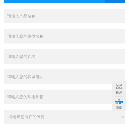
联系
顶部