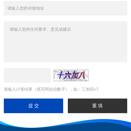
请输入计算结果（填写阿拉伯数字），如：三加四=7