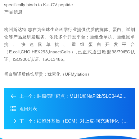
specifically binds to K-ε-GV peptide
产品信息
杭州斯达特
志在为全球生命科学行业提供优质的抗体、蛋白、试剂
盒等产品及研发服务。依托多个开发平台：重组兔单抗、重组鼠单
抗、快速鼠单抗、重组蛋白开发平台
（E.coli,CHO,HEK293,InsectCells）,已正式通过欧盟98/79/EC认
证、ISO9001认证、ISO13485。
蛋白翻译后修饰新贵：犹素化（UFMylation）
肿瘤病理靶点：MLH1和NaPi2b/SLC34A2解析
上一个：
返回列表
细胞外基质（ECM）对上皮-间充质转化（EMT）作用影响解析
下一个：