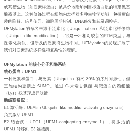
或其衍生物（如泛素样蛋白）被共价地附加到目标蛋白质的特定氨基
酸残基上。这种修饰过程在细胞内发挥着多种生物学功能，包括蛋白
质的降解、信号传导、细胞周期控制、DNA修复和转录调控等。
UFMylation的命名来源于泛素化（Ubiquitination）和泛素化样修饰
（Ubiquitin-like modification），它是一种相对较新的PTM类型，与
泛素化类似，但涉及的泛素衍生物不同。UFMylation的发现扩展了
我们对泛素系统多样性和复杂性的理解。
UFMylation 的核心分子和酶系统
核心蛋白：UFM1
一种泛素样蛋白，与泛素（Ubiquitin）有约 30% 的序列同源性，但
三维结构更接近 SUMO。通过 C-末端甘氨酸 与靶蛋白的赖氨酸
（Lys）残基形成异肽键
酶级联反应：
E1 激活酶：UBA5（Ubiquitin-like modifier activating enzyme 5），
负责激活 UFM1
E2 结合酶：UFC1（UFM1-conjugating enzyme 1），将激活的
UFM1 转移到 E3 连接酶。