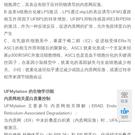
细胞凋亡，其表达有助于应对药物诱导的内质网应激。
B.血浆b细胞分化被LPS激活，LPS通过xbp1的表达诱导UFM1通路
相互作用因子UFBP1的转录增加。UFBP1抑制传感器IRE1和PERK
的激活，作为一种反馈反应，促进内质网的扩张，允许免疫球蛋白的
产生
C、在乳腺癌细胞系中，暴露于雌二醇（E2）促进核受体ERα与
ASC1的相互作用和随后的聚聚化。ASC1 犹素化形成一个支架来招
募p300和SRC并激活细胞增殖。ASC1也是造血干细胞分化的关键调
控因子，在基因小鼠模型中，犹素化的基因缺失与全血细胞减少相
关。小结：犹素化途径似乎通过减少或阻止内质网应激，或通过转录
程序来调节细胞命运
UFMylation 的生物学功能
内质网相关蛋白质量控制
联系
UFMylation 主要参与 内质网相关降解（ERAD, Endoplasmic
Reticulum-Associated Degradation）：
顶部
当内质网（ER）中未折叠蛋白积累（内质网应激）时，UFMylation
被激活。
靶向修饰 核糖体蛋白（如 RPL26）和 ER 膜蛋白，促进错误折叠蛋