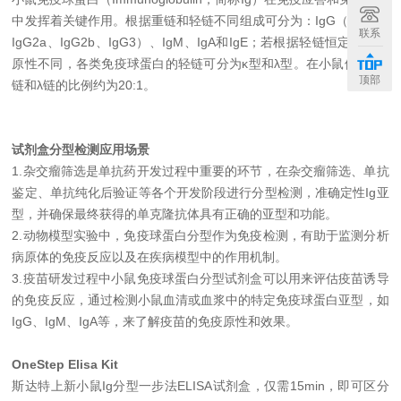
中发挥着关键作用。根据重链和轻链不同组成可分为：IgG（IgG1、
联系
IgG2a、IgG2b、IgG3）、IgM、IgA和IgE；若根据轻链恒定区的抗
原性不同，各类免疫球蛋白的轻链可分为κ型和λ型。在小鼠体内，κ
顶部
链和λ链的比例约为20:1。
试剂盒分型检测应用场景
1.杂交瘤筛选是单抗药开发过程中重要的环节，在杂交瘤筛选、单抗
鉴定、单抗纯化后验证等各个开发阶段进行分型检测，准确定性Ig亚
型，并确保最终获得的单克隆抗体具有正确的亚型和功能。
2.动物模型实验中，免疫球蛋白分型作为免疫检测，有助于监测分析
病原体的免疫反应以及在疾病模型中的作用机制。
3.疫苗研发过程中小鼠免疫球蛋白分型试剂盒可以用来评估疫苗诱导
的免疫反应，通过检测小鼠血清或血浆中的特定免疫球蛋白亚型，如
IgG、IgM、IgA等，来了解疫苗的免疫原性和效果。
OneStep Elisa Kit
斯达特上新小鼠Ig分型一步法ELISA试剂盒，仅需15min，即可区分