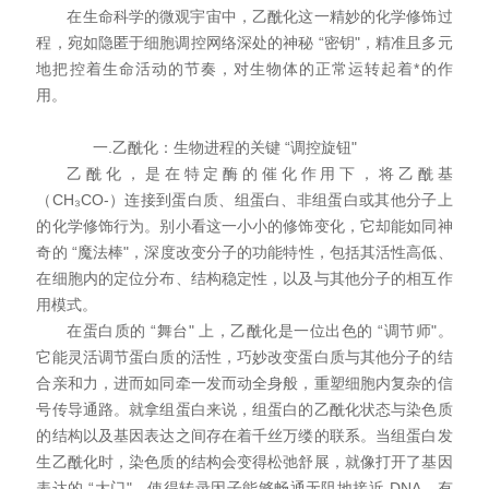
在生命科学的微观宇宙中，乙酰化这一精妙的化学修饰过
程，宛如隐匿于细胞调控网络深处的神秘 “密钥"，精准且多元
地把控着生命活动的节奏，对生物体的正常运转起着*的作
用。
一.乙酰化：生物进程的关键 “调控旋钮"
乙酰化，是在特定酶的催化作用下，将乙酰基
（CH₃CO-）连接到蛋白质、组蛋白、非组蛋白或其他分子上
的化学修饰行为。别小看这一小小的修饰变化，它却能如同神
奇的 “魔法棒"，深度改变分子的功能特性，包括其活性高低、
在细胞内的定位分布、结构稳定性，以及与其他分子的相互作
用模式。
在蛋白质的 “舞台" 上，乙酰化是一位出色的 “调节师"。
它能灵活调节蛋白质的活性，巧妙改变蛋白质与其他分子的结
合亲和力，进而如同牵一发而动全身般，重塑细胞内复杂的信
号传导通路。就拿组蛋白来说，组蛋白的乙酰化状态与染色质
的结构以及基因表达之间存在着千丝万缕的联系。当组蛋白发
生乙酰化时，染色质的结构会变得松弛舒展，就像打开了基因
表达的 “大门"，使得转录因子能够畅通无阻地接近 DNA，有