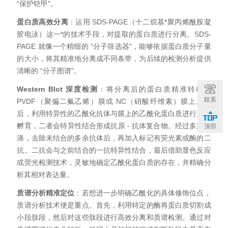
“保护铠甲"。
蛋白质高效分离
：运用 SDS-PAGE（十二烷基*聚丙烯酰胺凝
胶电泳）这一*的技术手段，对提取的蛋白质进行分离。SDS-
PAGE 就像一个精细的 “分子筛选器"，能够依据蛋白质分子量
的大小，将其精准地分离成不同条带，为后续的检测分析提供
清晰的 “分子图谱"。
Western Blot 深度检测
：将分离后的蛋白质精准转移至
联系
PVDF（聚偏二氟乙烯）膜或 NC（硝酸纤维素）膜上。随
后，利用特异性的乙酰化抗体与膜上的乙酰化蛋白质进行充分
孵育，二者会特异性结合形成抗原 - 抗体复合物。经过多次洗
顶部
涤，去除未结合的多余抗体后，再加入标记有荧光素或酶的二
抗。二抗会与之前结合的一抗特异性结合，最后借助显色反应
或荧光检测技术，灵敏地确定乙酰化蛋白质的存在，并精确分
析其相对表达量。
质谱分析精准定位
：若想进一步明确乙酰化的具体修饰位点，
质谱分析技术便是
重点
。首先，利用特定的酶将蛋白质切割成
小段肽段，然后对这些肽段进行高效分离和质谱检测。通过对