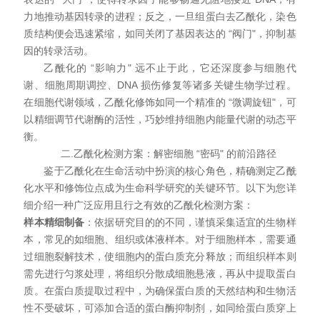
力地推动基因转录的进程；反之，一旦组蛋白去乙酰化，染色
质结构便会迅速紧缩，如同关闭了基因表达的 “阀门"，抑制基
因的转录活动。
乙酰化的 “影响力" 远不止于此，它还深度参与细胞代
谢、细胞周期调控、DNA 损伤修复等诸多关键生物学过程。
在细胞代谢领域，乙酰化修饰如同一个精准的 “微调旋钮"，可
以精细调节代谢酶的活性，巧妙维持细胞内能量代谢的动态平
衡。
二.乙酰化检测方案：解密细胞 “密码" 的前沿路径
鉴于乙酰化在生命活动中扮演的核心角色，精确测定乙酰
化水平和修饰位点成为生命科学研究的关键环节。以下为您详
细介绍一种广泛应用且行之有效的乙酰化检测方案：
样本精细制备
：依据研究目的的不同，谨慎采集适宜的生物样
本，常见的如细胞、组织或体液样本。对于细胞样本，需要通
过细胞裂解技术，使细胞内的蛋白质充分释放；而组织样本则
需先进行匀浆处理，将组织分散成细胞悬液，再从中提取蛋白
质。在蛋白质提取过程中，为确保蛋白质的天然结构和生物活
性不受破坏，可添加合适的蛋白酶抑制剂，如同给蛋白质穿上