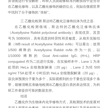
质谱图进行专业解析，科研人员就能够精准判断肽段中是否存
在乙酰化修饰，以及乙酰化修饰的确切位点，宛如在微观世界
中找到了分子修饰的 “坐标"。
三.乙酰化检测 斯达特乙酰化泛修饰抗体为优之选
在乙酰化检测领域，斯达特的乙酰化泛修饰抗体
（Acetyllysine Rabbit polyclonal antibody）表现
优异
。其货
号为 S0B0655，具有高度的特异性和灵敏度。从相关实验结
果（WB result of Acetyllysine Rabbit mAb）可以看出：使用
1/500 稀释的 Acetyllysine Rabbit mAb 作为一抗，以
1/10000 稀释的 Goat Anti-rabbit IgG, (H+L), HRP
conjugated 作为二抗进行实验。在实验样本中，Lane 1 为未
处理的 HeLa 全细胞裂解液（20 µg），Lane 2 为经 500
ng/ml TSA 处理 4 小时后的 HeLa 全细胞裂解液（20 µg）。
该抗体预测分子量为多个，实际观察到的分子量也呈现多个条
带，能够清晰且准确地检测出乙酰化蛋白质的表达情况，为科
研工作者提供可靠的数据支持。
结语
乙酰化作为生物体内化学修饰方式，其检测技术的发展对
于深入探索生命奥秘、揭示疾病发生发展机制以及开发创新治