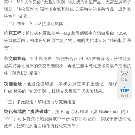
其中，M2 抗体凭借 “无差别识别" 能力成为明星产品，无需金属离子
辅助，轻松应对 N 端带多余氨基酸或 C 端融合的复杂情况，成为实
验室的 “钥匙"。
（二）制备工艺：从抗原到抗体
抗原工程
：通过碳化亚胺法将 Flag 肽段偶联牛血清白蛋白（BSA）
等载体蛋白，构建高免疫原性复合物，如同为抗体安装 “精确制导系
统"；
杂交瘤筛选
：经小鼠免疫、细胞融合及 ELISA 效价筛选，获得能分
泌高特异性抗体的杂交瘤细胞株，再通过腹水纯化技术提取单克隆抗
体，确保识别精度；
联系
功能验证
：通过免疫印迹、亲和力测定等多重验证，确保抗体对
Flag 标签的 “专属识别"，杜绝交叉反应干扰实验结果。
顶部
（三）多元应用：解锁蛋白研究新维度
纯化领域的 “魔法磁珠"
：抗 Flag 亲和磁珠（如 Biolinkedin 的 L-
1011）可从复杂细胞裂解液中一步捕获目标蛋白，实现千倍级纯化
效率，让繁琐的蛋白纯化流程化繁为简；