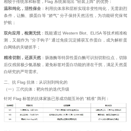
相较于传统亲和标签，Flag 系统展现出 “轻装上阵" 的优势：
温和纯化，活性保全
：利用抗体亲和层析实现非变性纯化，无需剧烈
条件，让酶、膜蛋白等 “娇气" 分子保持天然活性，为功能研究保驾
护航；
双向应用，检测无忧
：既能通过 Western Blot、ELISA 等技术精准检
测，又能作为 “分子钩子" 通过免疫沉淀捕获互作蛋白，成为解析蛋
白网络的关键抓手；
精准切割，还原天然
：肠激酶等特异性蛋白酶可识别切割位点，切除
后仅残留极少氨基酸，避免标签对蛋白功能的潜在干扰，满足天然蛋
白研究的严苛需求。
二、抗 Flag 抗体：从识别到纯化的
（一）三代抗体：靶向性的迭代升级
针对 Flag 标签的抗体家族已形成功能互补的 “精准" 阵列：