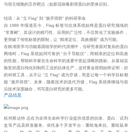
与宿主细胞的互作靶点（如新冠病毒刺突蛋白的受体识别。
结语：从 “立 Flag" 到 “旗开得胜" 的科研革命
自 1988 年报道至今，Flag 标签与抗体系统始终是蛋白研究领域的
“常青树"。其设计的精巧性、应用的广泛性，不仅简化了实验操作，
更突破了传统标签的限制，让 “精准定位、高效捕获" 成为可能。
在精准医学与功能基因组学的时代浪潮中，当研究者面对复杂的蛋白
网络时，Flag 系统如同可靠的 “分子导航仪"，用精准的定位和高效
的性能，帮助科学家在生命科学的迷雾中竖起清晰的路标。从基础实
验室的蛋白纯化到制药工业的抗体生产，这对黄金搭档始终证明：好
的科研工具，从不让 “立 Flag" 成为空谈，而是让每一个科学目标都
能 “旗开得胜"。未来，随着技术的迭代升级，Flag 系统将继续与前
沿技术深度融合，书写蛋白研究的更多可能。
产品信息
杭州斯达特
志在为全球生命科学行业提供优质的抗体、蛋白、试剂
盒等产品及研发服务。依托多个开发平台：重组兔单抗、重组鼠单