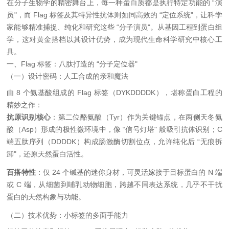
在分子生物学的精密舞台上，每一种蛋白质都是执行特定功能的 “演
员"，而 Flag 标签及其特异性抗体则如同高效的 “定位系统"，让科学
家能够精准捕捉、纯化和研究这些 “分子演员"。从基因工程到蛋白组
学，这对黄金搭档以其设计优势，成为现代生命科学研究中核心工
具。
一、Flag 标签：八肽打造的 “分子定位器"
（一）设计密码：人工合成的亲和魔法
由 8 个氨基酸组成的 Flag 标签（DYKDDDDK），堪称蛋白工程的
精妙之作：
抗原识别核心
：第二位酪氨酸（Tyr）作为关键锚点，在两侧天冬氨
酸（Asp）形成的极性微环境中，像 “信号灯塔" 般吸引抗体识别；C
端五肽序列（DDDDK）构成肠激酶切割位点，允许纯化后 “无痕拆
卸"，还原天然蛋白活性。
百搭特性
：仅 24 个碱基的迷你身材，可灵活嫁接于目标蛋白的 N 端
或 C 端，从细菌到哺乳动物细胞，跨越不同表达系统，几乎不干扰
蛋白的天然构象与功能。
（二）技术优势：小标签的多面手能力