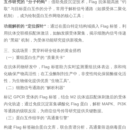
互作研究的 “分子钓钩"
：借助免疫沉淀技术，Flag 抗体能高效 “钓
取" 与目标蛋白互作的分子，常用于解析信号通路（如膜受体二聚化
机制），成为绘制蛋白互作网络的核心工具；
功能解析的 “定位探针"
：通过在蛋白特定结构域插入 Flag 标签，利
用抗体交联模拟配体激活，如触发膜受体聚集，揭示细胞内信号传递
的 “黑箱" 机制，为受体功能研究提供新视角。
三、实战场景：贯穿科研全链条的黄金搭档
（一）重组蛋白生产的 “质量关卡"
在抗体药物研发中，Flag 标签助力实时监测重组抗体表达，亲和纯
化确保产物高活性；在工业酶制剂生产中，非变性纯化保留酶催化活
性，为生物催化提供优质 “生物工具"。
（二）细胞信号通路的 “解析利器"
标记 GPCR 受体的 Flag 标签，结合 M2 抗体追踪配体刺激后的受体
内化轨迹；通过免疫沉淀富集磷酸化 Flag 蛋白，解析 MAPK、PI3K
等通路的级联反应，为癌症信号传导研究提供关键数据。
（三）蛋白互作组学的 “高通量引擎"
构建 Flag 标签融合蛋白文库，联合质谱分析，高通量筛选病毒蛋白