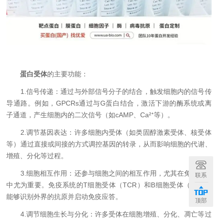
蛋白受体
的主要功能：
1.信号传递：通过与外部信号分子的结合，触发细胞内的信号传
导通路。例如，GPCRs通过与G蛋白结合，激活下游的酶系统或离
子通道，产生细胞内的二次信号（如cAMP、Ca²⁺等）。
2.调节基因表达：许多细胞内受体（如类固醇激素受体、核受体
等）通过直接或间接的方式调控基因的转录，从而影响细胞的代谢、
增殖、分化等过程。
3.细胞相互作用：还参与细胞之间的相互作用，尤其在免疫反应
联系
中尤为重要。免疫系统的T细胞受体（TCR）和B细胞受体（BCR）
能够识别外界的抗原并启动免疫应答。
顶部
4.调节细胞生长与分化：许多受体在细胞增殖、分化、凋亡等过