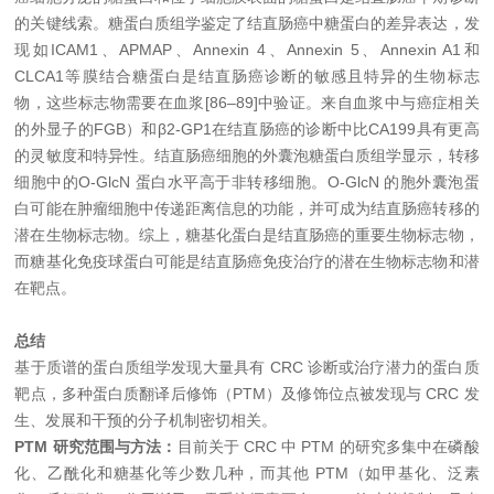
的关键线索。糖蛋白质组学鉴定了结直肠癌中糖蛋白的差异表达，发
现如ICAM1、APMAP、Annexin 4、Annexin 5、Annexin A1和
CLCA1等膜结合糖蛋白是结直肠癌诊断的敏感且特异的生物标志
物，这些标志物需要在血浆[86–89]中验证。来自血浆中与癌症相关
的外显子的FGB）和β2-GP1在结直肠癌的诊断中比CA199具有更高
的灵敏度和特异性。结直肠癌细胞的外囊泡糖蛋白质组学显示，转移
细胞中的O-GlcN 蛋白水平高于非转移细胞。O-GlcN 的胞外囊泡蛋
白可能在肿瘤细胞中传递距离信息的功能，并可成为结直肠癌转移的
潜在生物标志物。综上，糖基化蛋白是结直肠癌的重要生物标志物，
而糖基化免疫球蛋白可能是结直肠癌免疫治疗的潜在生物标志物和潜
在靶点。
总结
基于质谱的蛋白质组学发现大量具有 CRC 诊断或治疗潜力的蛋白质
靶点，多种蛋白质翻译后修饰（PTM）及修饰位点被发现与 CRC 发
生、发展和干预的分子机制密切相关。
PTM 研究范围与方法：
目前关于 CRC 中 PTM 的研究多集中在磷酸
化、乙酰化和糖基化等少数几种，而其他 PTM（如甲基化、泛素