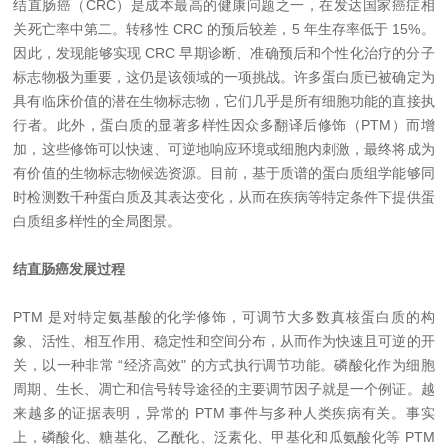
结直肠癌（CRC）是成本最高的健康问题之一，在发达国家癌症相
关死亡率中第二。转移性 CRC 的预后较差，5 年生存率低于 15%。
因此，发现能够实现 CRC 早期诊断、准确预后和个性化治疗的分子
标志物极为重要，这仍是该领域的一项挑战。许多蛋白质已被确定为
具有临床价值的潜在生物标志物，它们几乎是所有细胞功能的直接执
行者。此外，蛋白质的显著多样性因众多翻译后修饰（PTM）而增
加，这些修饰可以快速、可逆地响应环境或细胞内刺激，最终将成为
有价值的生物标志物候选资源。目前，基于质谱的蛋白质组学能够同
时检测数千种蛋白质及其表达变化，从而在疾病等特定条件下提供蛋
白质组多样性的全局图景。
结直肠癌发展过程
PTM 是对特定氨基酸的化学修饰，可调节大多数真核蛋白质的构
象、活性、相互作用、稳定性和空间分布，从而作为快速且可逆的开
关，以一种非常 “经济高效" 的方式执行调节功能。磷酸化作为细胞
周期、生长、凋亡和信号转导途径的主要调节因子就是一个例证。越
来越多的证据表明，异常的 PTM 事件与多种人类疾病有关。事实
上，磷酸化、糖基化、乙酰化、泛素化、甲基化和瓜氨酸化等 PTM