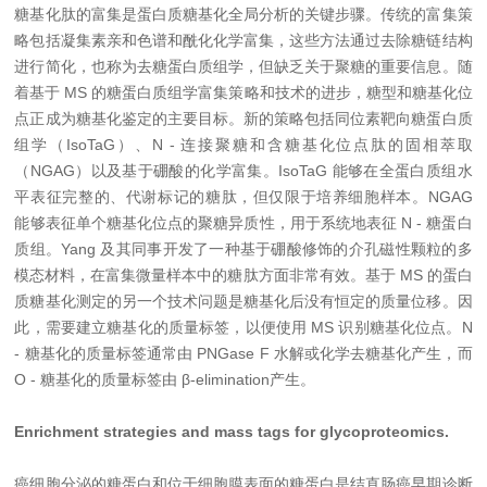
糖基化肽的富集是蛋白质糖基化全局分析的关键步骤。传统的富集策
略包括凝集素亲和色谱和酰化化学富集，这些方法通过去除糖链结构
进行简化，也称为去糖蛋白质组学，但缺乏关于聚糖的重要信息。随
着基于 MS 的糖蛋白质组学富集策略和技术的进步，糖型和糖基化位
点正成为糖基化鉴定的主要目标。新的策略包括同位素靶向糖蛋白质
组学（IsoTaG）、N - 连接聚糖和含糖基化位点肽的固相萃取
（NGAG）以及基于硼酸的化学富集。IsoTaG 能够在全蛋白质组水
平表征完整的、代谢标记的糖肽，但仅限于培养细胞样本。NGAG
能够表征单个糖基化位点的聚糖异质性，用于系统地表征 N - 糖蛋白
质组。Yang 及其同事开发了一种基于硼酸修饰的介孔磁性颗粒的多
模态材料，在富集微量样本中的糖肽方面非常有效。基于 MS 的蛋白
质糖基化测定的另一个技术问题是糖基化后没有恒定的质量位移。因
此，需要建立糖基化的质量标签，以便使用 MS 识别糖基化位点。N
- 糖基化的质量标签通常由 PNGase F 水解或化学去糖基化产生，而
O - 糖基化的质量标签由 β-elimination
产生。
Enrichment strategies and mass tags for glycoproteomics.
癌细胞分泌的糖蛋白和位于细胞膜表面的糖蛋白是结直肠癌早期诊断