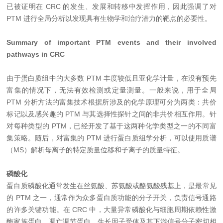
已被证明在 CRC 的发生、发展和转移中发挥作用，因此强调了对
PTM 进行全局分析以发现具有生物学和治疗潜力的靶点的必要性。
Summary of important PTM events and their involved
pathways in CRC
由于蛋白质组中的大多数 PTM 丰度较低且亚化学计量，在没有预先
富集的情况下，无法有效检测或定量测量。一般来说，用于全局
PTM 分析方法的富集技术根据所涉及的化学原理可分为两类：共价
标记以及感兴趣的 PTM 与其选择性探针之间的非共价相互作用。针
对每种类型的 PTM，已经开发了基于这两种化学类型之一的不同富
集策略。随后，对富集的 PTM 进行蛋白质组学分析，可以使用质谱
（MS）解析母离子的特定质量位移和子离子的质量特征。
磷酸化
蛋白质磷酸化通常发生在丝氨酸、苏氨酸或酪氨酸残基上，是最常见
的 PTM 之一，通常作为众多蛋白质功能的分子开关，负责信号通路
的许多关键功能。在 CRC 中，大量异常磷酸化与细胞周期依赖性激
酶家族蛋白、凋亡调节蛋白、生长因子受体及其下游信号分子密切相