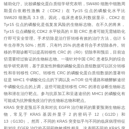
辅助化疗。比较磷酸化蛋白质组学研究表明，SW480 细胞中细胞周
期蛋白依赖性激酶 2（CDK2）在 Tyr15 位点的磷酸化水平比
SW620 细胞高 3.3 倍。因此，临床患者队列数据显示，CDK2 在
Tyr15 位点的磷酸化是低复发风险的生物标志物。在不久的将来，
Tyr15 位点磷酸化 CDK2 水平较高的 II 期 CRC 患者可能无需辅助化
疗即可安全管理。手术切除是治疗肝转移有效的治疗方法，估计 5
年生存率为 50%；然而，只有约 25% 的患者符合手术切除条件。转
移的早期诊断可以提高转移性 CRC 的（R0）切除率和预后，目前迫
切需要经过验证的生物标志物。一项针对中国 CRC 患者队列的综合
组学研究表明，基于原发性肿瘤的磷酸化蛋白质组数据可以区分转移
性和非转移性 CRC。转移性 CRC 的磷酸化蛋白质组数据的显著特
征是 MHC1 中磷酸化位点的下调以及 mTOR 信号通路和糖酵解途径
中磷酸化位点的上调，这些可能是转移性 CRC 的潜在诊断生物标志
物和潜在治疗靶点。参与抗原加工和呈递途径的 MHC1 的磷酸化有
可能成为抗肿瘤免疫治疗的生物标志物和靶点。
KRAS 突变是预后不良和对抗 EGFR 治疗耐药的重要预测生物标志
物，常见于 KRAS 基因外显子 2 的密码子 12（G12D）和
13（G13D）。然而，不同的 KRAS 突变似乎与不同的临床病理特征
和对抗 EGFR 治疗的不同药物敏感性相关，这表明不同的 KRAS 突