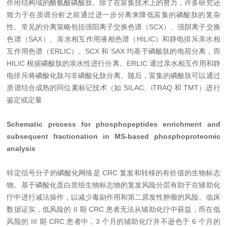
作用结构域的酪氨酸磷酸肽。除了在富集技术上的努力，许多研究还
致力于在质谱分析之前通过进一步分离来降低富集的磷酸肽的复杂
性。常见的分离策略包括强阳离子交换色谱（SCX）、强阴离子交换
色谱（SAX）、亲水相互作用液相色谱（HILIC）和静电排斥亲水相
互作用色谱（ERLIC）。SCX 和 SAX 均基于磷酸肽的电荷分离，而
HILIC 根据磷酸肽的亲水性进行分离。ERLIC 通过亲水相互作用和静
电排斥将磷酸化肽与非磷酸化肽分离。随后，富集的磷酸肽可以通过
质谱结合成熟的同位素标记技术（如 SILAC、iTRAQ 和 TMT）进行
鉴定或定量
Schematic process for phosphopeptides enrichment and
subsequent fractionation in MS-based phosphoproteomic
analysis
特定信号分子的磷酸化网络是 CRC 复发和转移的有价值的生物标志
物。基于磷酸化蛋白质组生物标志物的复发风险分层有助于在辅助化
疗中进行减法操作，以减少毒副作用和第二原发性肿瘤的风险。临床
数据证实，低风险的 II 期 CRC 患者无法从辅助化疗中获益，而在低
风险的 III 期 CRC 患者中，3 个月的辅助化疗并不逊色于 6 个月的