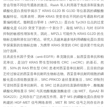
变会导致不同信号通路的激活。Raish 等人利用基于免疫亲和富集的
磷酸化蛋白质组学揭示了 KRAS G12D 和 G13D 等位基因的磷酸酪
氨酸特征。结果表明，两种 KRAS 突变存在不同的信号通路和代谢
重编程模式。髓鞘蛋白零样 1（MPZL1）蛋白在 Tyr263 位点的过度
磷酸化是 G12D 突变下游的一个新分子，敲低 MPZL1 与对 EGFR
抑制的敏感性增加有关。因此，MPZL1 可能作为 KRAS G12D 的生
物标志物和潜在治疗靶点。研究人员越来越多地利用磷酸化蛋白质组
学探索新的生物标志物，为携带 KRAS 突变的 CRC 提供更个性化的
治疗选择。
抗表皮生长因子受体（anti-EGFR）单克隆抗体，如西妥昔单抗和帕
尼单抗，是治疗 KRAS 野生型转移性 CRC（mCRC）的基石。然
而，50% 的 RAS 野生型 CRC 患者对西妥昔单抗耐药，且目前仍缺
乏经过验证的西妥昔单抗耐药生物标志物。西妥昔单抗耐药细胞的磷
酸化蛋白质组数据显示，SRC-PRKCD 途径显著激活，SRC 抑制剂
可逆转西妥昔单抗耐药。在 SRC 过表达的结直肠癌细胞中，酪氨酸
磷酸化网络显示 SRC 与其他酪氨酸激酶途径（如 MET、EphA2 和
SGK223）之间存在广泛的相互作用。基于 MS 的磷酸化蛋白质组学
构建的 HGF-MET 信号网络表明，MET 和 SRC 信号之间存在许多