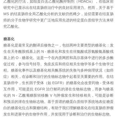
乙酰化的疗法，如组蛋白去乙酰化酶抑制剂（HDACis），在临床前
研究中已显示出在结直肠癌治疗中的良好应用潜力。然而，关于基于
MS 的结直肠癌全局乙酰化分析的文献仍然稀少，迫切需要在结直肠
癌的分子生物学研究中更广泛地应用先进的特定蛋白质组学方法来研
究乙酰化。
糖基化
糖基化是最常见的翻译后修饰之一，包括两种主要类型的糖基化：发
生在天冬酰胺残基上的 N - 糖基化和发生在丝氨酸或苏氨酸氨基酸残
基上的 O - 糖基化。这是一个在内质网腔和高尔基体中进行的多步酶
促过程，参与信号转导、免疫反应和癌症相关生物学等多个生物学过
程。糖基化事件以及糖基化相关酶系统的失衡与多种病理状况（如癌
症）相关，在诊断和治疗的生物标志物中起着至关重要的作用。在结
直肠癌中，生长因子受体（如 EGFR）的糖基化会改变药物 - 受体相
互作用，可能是抗 EGFR 治疗耐药的潜在生物标志物，而参与糖基
化的 N - 乙酰葡糖胺转移酶 V 与肿瘤发生和转移相关，可能是诊断
和预后的潜在生物标志物。基于质谱的糖蛋白质组学系统地表征糖蛋
白的糖基化位点和聚糖结构，有助于我们理解糖基化在结直肠癌肿瘤
发生和进展中的生物学作用，并发现用于诊断和治疗的生物标志物。