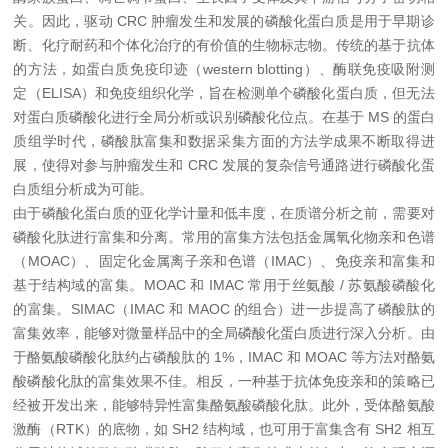
关。因此，驱动 CRC 肿瘤发生和发展的磷酸化蛋白质是用于早期诊
断、化疗耐药和个体化治疗的有价值的生物标志物。传统的基于抗体
的方法，如蛋白质免疫印迹（western blotting）、酶联免疫吸附测
定（ELISA）和免疫组织化学，旨在检测单个磷酸化蛋白质，但无法
对蛋白质磷酸化进行全局分析或识别磷酸化位点。在基于 MS 的蛋白
质组学时代，磷酸肽富集和数据采集方面的方法学成果不断取得进
展，使得对参与肿瘤发生和 CRC 发展的复杂信号通路进行磷酸化蛋
白质组分析成为可能。
由于磷酸化蛋白质的亚化学计量和低丰度，在质谱分析之前，需要对
磷酸化肽进行富集和分离。常用的富集方法包括金属氧化物亲和色谱
（MOAC）、固定化金属离子亲和色谱（IMAC）、免疫亲和富集和
基于结构域的富集。MOAC 和 IMAC 常用于丝氨酸 / 苏氨酸磷酸化
的富集。SIMAC（IMAC 和 MAOC 的组合）进一步提高了磷酸肽的
富集效率，能够对微量样品中的全局磷酸化蛋白质进行深入分析。由
于酪氨酸磷酸化肽约占磷酸肽的 1%，IMAC 和 MOAC 等方法对酪氨
酸磷酸化肽的富集效果不佳。相反，一种基于抗体免疫亲和的策略已
经被开发出来，能够特异性富集酪氨酸磷酸化肽。此外，受体酪氨酸
激酶（RTK）的底物，如 SH2 结构域，也可用于富集含有 SH2 相互