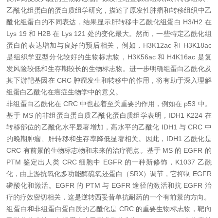
乙酰化组蛋白的蛋白质组学研究，描述了原发性肿瘤和转移组织中乙
酰化组蛋白的不同表达，结果显示肝转移中乙酰化组蛋白 H3/H2 在
Lys 19 和 H2B 在 Lys 121 处的变化最大。然而，一些特定乙酰化组
蛋白的表达增加与良好的预后相关，例如，H3K12ac 和 H3K18ac
是组织学亚型分化较好的生物标志物，H3K56ac 和 H4K16ac 是复
发风险较低和生存期较长的生物标志物。进一步明确组蛋白乙酰化及
其下游靶基因在 CRC 肿瘤发生和转移中的作用，将有助于深入理解
组蛋白乙酰化在癌症生物学中的意义。
非组蛋白乙酰化在 CRC 中也起着至关重要的作用，例如在 p53 中。
基于 MS 的非组蛋白蛋白质乙酰化蛋白质组学表明，IDH1 K224 在
转移部位的乙酰化水平显著增加，高水平的乙酰化 IDH1 与 CRC 中
的晚期肿瘤、肝转移和生存率降低显著相关。因此，IDH1 乙酰化是
CRC 有前景的生物标志物和未来的治疗靶点。基于 MS 的 EGFR 的
PTM 鉴定出人类 CRC 细胞中 EGFR 的一种新修饰，K1037 乙酰
化，由上游抗氧化多功能酶硫氧还蛋白（SRX）调节，它抑制 EGFR
磷酸化和激活。EGFR 的 PTM 与 EGFR 途径的激活和抗 EGFR 治
疗的疗效密切相关，这是逆转西妥昔单抗耐药的一个有前景的方向。
组蛋白和非组蛋白蛋白质的乙酰化是 CRC 的重要生物标志物，靶向