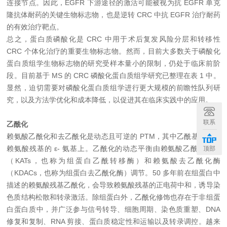
连接节点。因此，EGFR 下游途径的激活可能被视为抗 EGFR 单克
隆抗体耐药的关键生物标志物，也是逆转 CRC 中抗 EGFR 治疗耐药
的有效治疗靶点。
总之，蛋白质磷酸化是 CRC 中用于术后复发风险分层和转移性
CRC 个体化治疗的重要生物标志物。然而，目前大多数关于磷酸化
蛋白质组学生物标志物的研究受样本量小的限制，仍处于临床前阶
段。目前基于 MS 的 CRC 磷酸化蛋白质组学研究已整理在表 1 中。
显然，迫切需要对磷酸化蛋白质组学进行更大规模的前瞻性队列研
究，以及方法学优化和成本降低，以促进其在临床实践中的应用。
联系
乙酰化
赖氨酸乙酰化和去乙酰化是动态且可逆的 PTM，其中乙酰基转移到
赖氨酸残基的 ε- 氨基上。乙酰化的动态平衡由赖氨酸乙酰转移酶
顶部
（KATs，也称为组蛋白乙酰转移酶）和赖氨酸去乙酰化酶
（KDACs，也称为组蛋白去乙酰化酶）调节。50 多年前在组蛋白中
描述的赖氨酸残基乙酰化，会导致赖氨酸残基的正电荷中和，诱导染
色质结构松散和转录激活。除组蛋白外，乙酰化修饰也存在于非组蛋
白蛋白质中，并广泛参与信号转导、细胞周期、染色质重塑、DNA
修复和复制、RNA 剪接、蛋白质稳定性和运输以及转录调控。越来