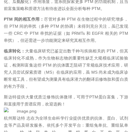
化、瓜氨酸化）作用渐显，需系统探索更多 PTM 的功能机制，且当
前富集策略和质谱方法有待改进以全面分析每种 PTM。
PTM 间的相互作用：
尽管对多种 PTM 在生物过程中的研究增多，
但 PTM 间的串扰（多种 PTM 的协调）未得到充分关注，虽已发现
一些 CRC 中 PTM 串扰的证据（如 PRMTs 和 EGFR 相关的 PTM
串扰），但还需进一步功能测定来研究其相互作用。
临床转化：
大量临床研究已鉴定出数千种与疾病相关的 PTM，但其
临床转化不成熟，作为生物标志物的重要性缺乏大规模临床试验验
证，检测和富集这些 PTM 的抗体匮乏阻碍了常规临床技术应用，研
究人员尝试探索质谱（MS）在临床的应用，虽 MS 尚未成为临床诊
断常规工具，但有望成为测量具有临床潜力的翻译后修饰肽和蛋白质
的有力手段 。
斯达特提供大量优质泛修饰抗体微球，可用于PTM蛋白富集，下游
和直接用于质谱应用，欢迎选购！
杭州斯达特
志在为全球生命科学行业提供优质的抗体、蛋白、试剂
盒等产品及研发服务。依托多个开发平台：重组兔单抗、重组鼠单