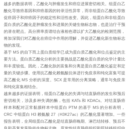
越多的数据表明，乙酰化与肿瘤发生和癌症进展密切相关。组蛋白乙
酰化导致癌基因和抑癌基因的转录活性异常，而非组蛋白乙酰化导致
促癌因子和抑癌因子的稳定性和活性改变。因此，组蛋白和非组蛋白
蛋白质的乙酰化是肿瘤发生和进展的关键生物标志物，也是治疗干预
的潜在靶点。高分辨率质谱结合液相色谱以扩大乙酰化的检测范围，
将加深我们对乙酰化在癌症中作用的理解，并促进乙酰化新生物标志
物的发现。
基于 MS 的自下而上蛋白质组学已成为蛋白质乙酰化和位点鉴定的主
要方法。蛋白质乙酰化分析的主要挑战是乙酰化蛋白质的化学计量比
和丰度较低。因此，乙酰化肽的富集和分离是蛋白质乙酰化鉴定和定
量的关键步骤。使用抗乙酰化赖氨酸抗体进行免疫亲和纯化富集可提
高乙酰化 MS 分析的深度。SCX 是常用的分离策略，通常与免疫亲
和纯化富集相结合。
越来越多的证据表明，组蛋白乙酰化的失调与结直肠癌的发生和预后
密切相关，涉及多种失调的酶，包括 KATs 和 KDACs。对结直肠癌
样本和配对正常黏膜样本中组蛋白 PTM 的基于 MS 的分析表明，
CRC 中组蛋白 H3 赖氨酸 27（H3K27ac）的乙酰化显著增加。一些
报告表明，全局组蛋白乙酰化是结直肠癌晚期、淋巴结转移、预后不
良和高复发风险的生物标志物。原发性结直肠癌组织和肝转移组织中