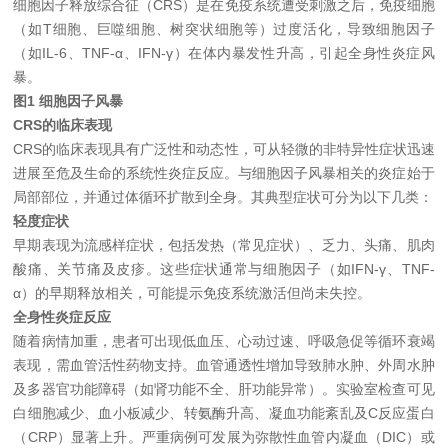
细胞因子释放综合征（CRS）是在免疫系统遭受刺激之后，免疫细胞
（如T细胞、巨噬细胞、树突状细胞等）过度活化，导致细胞因子
（如IL-6、TNF-α、IFN-γ）在体内暴发性升高，引起全身性炎症风
暴。
图1 细胞因子风暴
CRS的临床表现
CRS的临床表现具有广泛性和动态性，可从轻微的非特异性症状迅速
进展至危及生命的系统性炎症反应。与细胞因子风暴相关的炎症始于
局部部位，并通过体循环扩散到全身。其典型症状可分为以下几类：
轻度症状
早期表现为流感样症状，包括发热（常见
症状）、乏力、头痛、肌肉
酸痛、关节痛及皮疹。这些症状通常与细胞因子（如IFN-γ、TNF-
α）的早期释放相关，可能提示免疫系统激活但尚未失控。
全身性炎症反应
随着病情加重，患者可出现低血压、心动过速、呼吸急促等循环衰竭
表现，需血管活性药物支持。血管通透性增加导致肺水肿、外周水肿
及多器官功能障碍（如肾功能不全、肝功能异常）。实验室检查可见
白细胞减少、血小板减少、转氨酶升高、凝血功能紊乱及C反应蛋白
（CRP）显著上升。严重病例可发展为弥散性血管内凝血（DIC）或