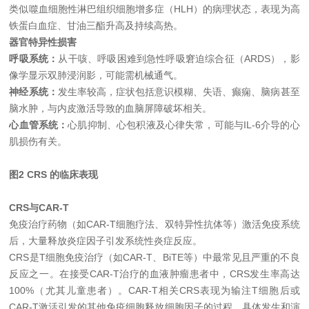
类似噬血细胞性淋巴组织细胞增多症（HLH）的病理状态，表现为高
铁蛋白血症、甘油三酯升高及持续高热。
器官特异性损害
呼吸系统
：
从干咳、呼吸困难到急性呼吸窘迫综合征（ARDS），影
像学显示双肺浸润影，可能需机械通气。
神经系统
：
发生率较高，症状包括意识模糊、失语、癫痫、脑病甚至
脑水肿，与内皮激活导致的血脑屏障破坏相关。
心血管系统
：
心肌抑制、心包积液及心律失常，可能与IL-6介导的心
肌损伤有关。
图2 CRS 的临床表现
CRS与CAR-T
免疫治疗药物（如CAR-T细胞疗法、双特异性抗体等）激活免疫系统
后，大量释放炎症因子引发系统性炎症反应。
CRS是T细胞免疫治疗（如CAR-T、BiTE等）中最常见且严重的不良
反应之一。在接受CAR-T治疗的血液肿瘤患者中，CRS发生率高达
100%（尤其儿童患者）。CAR-T相关CRS表现为输注T细胞后或
CAR-T激活引发的其他免疫细胞释放细胞因子的过程，具体发生和演