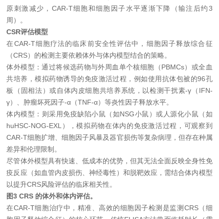
原刺激减少，CAR-T细胞和细胞因子水平逐渐下降（输注后约3
周）。
CSR评估模型
在CAR-T细胞疗法的临床前安全性评估中，细胞因子释放综合征
（CRS）的检测主要依赖体外与体内模型结合的策略。
体外模型：通过将候选药物与外周血单个核细胞（PBMCs）或全血
共培养，模拟药物诱导的免疫激活过程，例如使用抗体包被的96孔
板（固相法）或自体内皮细胞共培养系统，以检测干扰素-γ（IFN-
γ）、肿瘤坏死因子-α（TNF-α）等炎性因子释放水平。
体内模型：则采用免疫缺陷小鼠（如NSG小鼠）或人源化小鼠（如
huHSC-NOG-EXL），模拟药物在体内的免疫激活过程，可观察到
CAR-T细胞扩增、细胞因子风暴及器官损伤等复杂病理，但存在种属
差异和伦理限制。
尽管体外模型具有快速、低成本的优势，但其无法全面反映全身性免
疫反应（如血管内皮损伤、神经毒性）和脱靶效应，需结合体内模型
以提升CRS风险评估的临床相关性。
图3 CRS 的体外和体内评估。
在CAR-T细胞治疗中，精准、高效的细胞因子检测是监测CRS（细