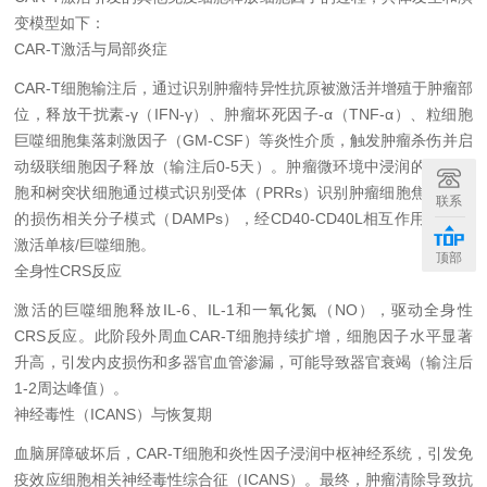
变模型如下：
CAR-T激活与局部炎症
CAR-T细胞输注后，通过识别肿瘤特异性抗原被激活并增殖于肿瘤部
位，释放干扰素-γ（IFN-γ）、肿瘤坏死因子-α（TNF-α）、粒细胞
巨噬细胞集落刺激因子（GM-CSF）等炎性介质，触发肿瘤杀伤并启
动级联细胞因子释放（输注后0-5天）。肿瘤微环境中浸润的巨噬细
胞和树突状细胞通过模式识别受体（PRRs）识别肿瘤细胞焦亡释放
联系
的损伤相关分子模式（DAMPs），经CD40-CD40L相互作用进一步
激活单核/巨噬细胞。
顶部
全身性CRS反应
激活的巨噬细胞释放IL-6、IL-1和一氧化氮（NO），驱动全身性
CRS反应。此阶段外周血CAR-T细胞持续扩增，细胞因子水平显著
升高，引发内皮损伤和多器官血管渗漏，可能导致器官衰竭（输注后
1-2周达峰值）。
神经毒性（ICANS）与恢复期
血脑屏障破坏后，CAR-T细胞和炎性因子浸润中枢神经系统，引发免
疫效应细胞相关神经毒性综合征（ICANS）。最终，肿瘤清除导致抗