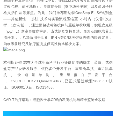
胞因子释放综合征）的核心环节。传统ELISA方法常面临耗时长（需
过夜包被、多次洗板）、灵敏度受限（微克级检测限）以及多因子联
检灵活性差等痛点。为此，我们推荐斯达特OneStep ELISA试剂盒
——其创新性“一步法"技术将实验流程压缩至1小时内（仅需1次加
样、1次洗板），通过预包被标签抗体与重组单抗联用，实现皮克级
（pg/mL）超高灵敏度检测。该试剂盒支持血清、血浆及细胞培养上
清样本，，尤其适用于IL-6、IFN-γ等CRS关键标志物的快速定量，
为临床前研究及治疗监测提供高性价比解决方案。
杭州斯达特
志在为全球生命科学行业提供优质的抗体、蛋白、试剂
盒等产品及研发服务。依托多个开发平台：重组兔单抗、重组鼠单
抗、快速鼠单抗、重组蛋白开发平台
（E.coli,CHO,HEK293,InsectCells）,已正式通过欧盟98/79/EC认
证、ISO9001认证、ISO13485。
CAR-T治疗暗礁：细胞因子暴CRS的发病机制与精准监测全攻略