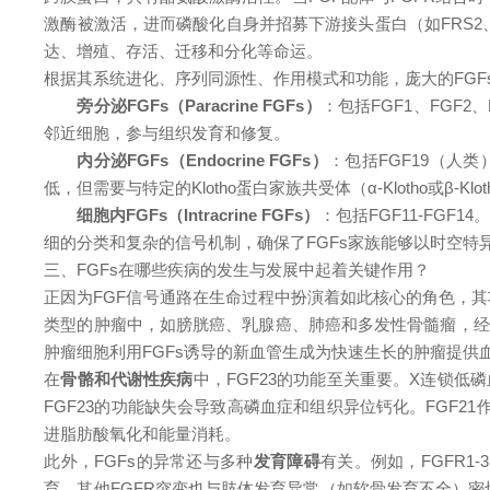
激酶被激活，进而磷酸化自身并招募下游接头蛋白（如FRS2、PL
达、增殖、存活、迁移和分化等命运。
根据其系统进化、序列同源性、作用模式和功能，庞大的FGFs家族被分为七个亚族（
旁分泌FGFs（Paracrine FGFs）
：包括FGF1、FGF2
邻近细胞，参与组织发育和修复。
内分泌FGFs（Endocrine FGFs）
：包括FGF19（人
低，但需要与特定的Klotho蛋白家族共受体（α-Klotho或
细胞内FGFs（Intracrine FGFs）
：包括FGF11-FG
细的分类和复杂的信号机制，确保了FGFs家族能够以时空特
三、FGFs在哪些疾病的发生与发展中起着关键作用？
正因为FGF信号通路在生命过程中扮演着如此核心的角色，
类型的肿瘤中，如膀胱癌、乳腺癌、肺癌和多发性骨髓瘤，经
肿瘤细胞利用FGFs诱导的新血管生成为快速生长的肿瘤提供血
在
骨骼和代谢性疾病
中，FGF23的功能至关重要。X连锁低
FGF23的功能缺失会导致高磷血症和组织异位钙化。FGF2
进脂肪酸氧化和能量消耗。
此外，FGFs的异常还与多种
发育障碍
有关。例如，FGFR1
育。其他FGFR突变也与肢体发育异常（如软骨发育不全）密