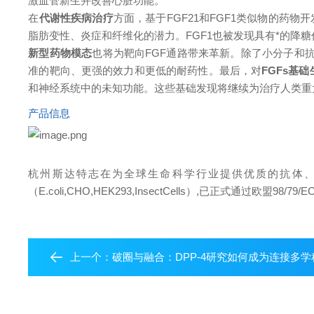
激血管新生并改善心脏功能。
在
代谢性疾病治疗
方面，基于FGF21和FGF1类似物的药物
脂肪变性、炎症和纤维化的潜力。FGF1也被发现具有*的降
新型药物模态
也将为靶向FGF通路带来革新。除了小分子和抗
准的靶向、更强的效力和更低的耐药性。最后，对
FGFs基
和神经系统中的未知功能。这些基础发现将继续为治疗人类重
产品信息
杭州斯达特
志在为全球生命科学行业提供优质的抗体
（E.coli,CHO,HEK293,InsectCells）,已正式通过欧盟98/79
上一个：
破圈与融合：DPP-4研究如何成为连接多学科