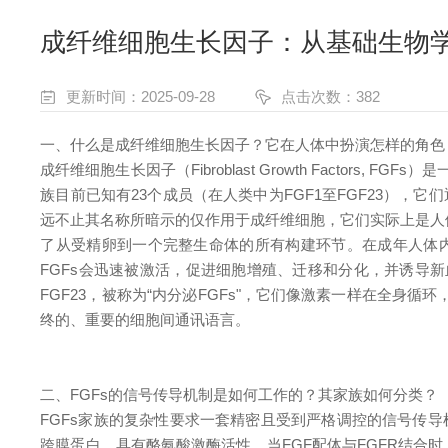
成纤维细胞生长因子：从基础生物
更新时间：2025-09-28
点击次数：382
一、什么是成纤维细胞生长因子？它在人体中扮演怎样的角色
成纤维细胞生长因子（Fibroblast Growth Facto
族目前已知有23个成员（在人类中为FGF1至FGF23），
远不止其名称所暗示的仅作用于成纤维细胞，它们实际上是人体
了从受精卵到一个完整生命体的所有构建环节。在成年人体内
FGFs会迅速被激活，促进细胞增殖、迁移和分化，并诱导新血管
FGF23，被称为“内分泌FGFs"，它们像激素一样在全身
终的、
重要
的细胞间通讯语言。
二、FGFs的信号传导机制是如何工作的？其家族如何分类？
FGFs家族的复杂性要求一套精密且受到严格调控的信号传导机制。其作用方
跨膜蛋白，具有酪氨酸激酶活性。当FGF配体与FGFR结合