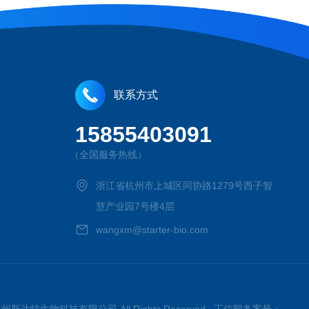
联系方式
15855403091
（全国服务热线）
浙江省杭州市上城区同协路1279号西子智
慧产业园7号楼4层
wangxm@starter-bio.com