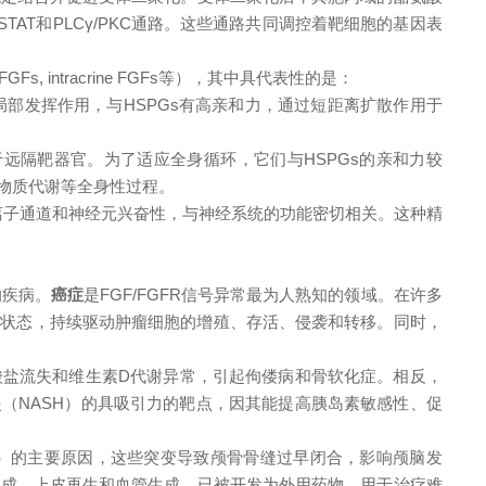
STAT和PLCγ/PKC通路。这些通路共同调控着靶细胞的基因表
GFs, intracrine FGFs等），其中具代表性的是：
主要在局部发挥作用，与HSPGs有高亲和力，通过短距离扩散作用于
用于远隔靶器官。为了适应全身循环，它们与HSPGs的亲和力较
和矿物质代谢等全身性过程。
门控离子通道和神经元兴奋性，与神经系统的功能密切相关。这种精
的疾病。
癌症
是FGF/FGFR信号异常最为人熟知的领域。在许多
活状态，持续驱动肿瘤细胞的增殖、存活、侵袭和转移。同时，
磷酸盐流失和维生素D代谢异常，引起佝偻病和骨软化症。相反，
（NASH）的
具
吸引力的靶点，因其能提高胰岛素敏感性、促
n综合征）的主要原因，这些突变导致颅骨骨缝过早闭合，影响颅脑发
织形成、上皮再生和血管生成，已被开发为外用药物，用于治疗难