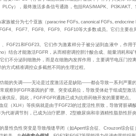
Cγ），最终激活多条信号通路，包括RAS/MAPK、PI3K/AKT、
paracrine FGFs, canonical FGFs, endocrine F
、FGF4、FGF7、FGF8、FGF9、FGF10等大多数成员。它们
类）、FGF21和FGF23。它们作为激素样分子被分泌到血液中，作
β-Klotho）结合才能激活FGFR，从而精密调控胆汁酸合成、能量消耗
F14。它们不分泌到细胞外，而是在细胞内发挥作用，主要调节电压
异的方式精准调控众多截然不同的生理过程。
其功能的失调——无论是过度激活还是缺陷——都会导致一系列严重
常观察到FGFR基因的扩增、突变或易位，导致受体处于组成型激
液供应。因此，FGF/FGFR通路已成为抗癌药物开发的重要靶点。
磷血症（XLH）等疾病就是由于FGF23的过度活性所致，导致肾脏
1作为代谢调节剂，已成为治疗肥胖、2型糖尿病和非酒精性脂肪性肝炎
-3的显性负性突变是导致颅缝早闭（如Apert综合征、Crouzo
切相关。在
创伤愈合领域
，FGF2和FGF7等因能强力促进肉芽组