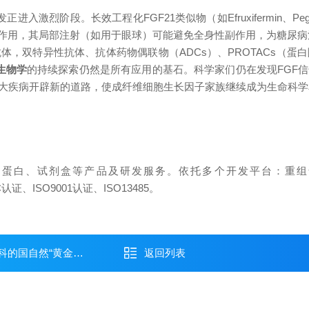
开发正进入
激烈
阶段。长效工程化FGF21类似物（如Efruxifermin、
糖作用，其局部注射（如用于眼球）可能避免全身性副作用，为糖尿
体，双特异性抗体、抗体药物偶联物（ADCs）、PROTACs（
础生物学
的持续探索仍然是所有应用的基石。科学家们仍在发现FGF
大疾病开辟新的道路，使成纤维细胞生长因子家族继续成为生命科学
、蛋白、试剂盒等产品及研发服务。依托多个开发平台：重组
/EC认证、ISO9001认证、ISO13485。
的国自然“黄金赛道
返回列表