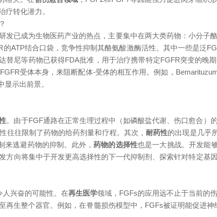
治疗转化潜力。
？
药物研发已成为生物医药产业的热点，主要集中在两大类药物：小分子酪
设计用于结合FGFR的ATP结合口袋，竞争性抑制其酪氨酸激酶活性。其中一
。厄达替尼等药物已获得FDA批准，用于治疗携带特定FGFR突变的
FR受体本身，来阻断配体-受体的相互作用。例如，Bemarituzu
中显示出前景。
性
。由于FGF通路在正常生理过程中（如磷酸盐代谢、伤口愈合）
性往往限制了药物的给药剂量和疗程。其次，
耐药性
的出现是几乎所
机制来逃避药物的抑制。此外，
药物的选择性
也是一大挑战。开发能够
发方向将集中于开发更高选择性的下一代抑制剂、探索针对特定基
令人兴奋的可能性。在
再生医学
领域，FGFs的应用远不止于当前的伤
再生整个器官。例如，在脊髓损伤模型中，FGFs被证明能促进神