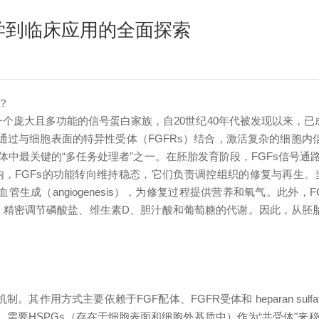
学到临床应用的全面探索
？
rs, FGFs）是一个庞大且多功能的信号蛋白家族，自20世纪40年代被发
它们通过与细胞表面的特异性受体（FGFRs）结合，激活复杂的细胞
中最关键的“多任务处理者"之一。在胚胎发育阶段，FGFs信号
，FGFs的功能转向维持稳态，它们负责调控组织的修复与再生
生成（angiogenesis），为修复过程提供营养和氧气。此外，FG
循环，精密调节磷酸盐、维生素D、胆汁酸和葡萄糖的代谢。因此，从
式主要依赖于FGF配体、FGFR受体和 heparan sulfate pro
时，需要HSPGs（存在于细胞表面和细胞外基质中）作为“共受体"