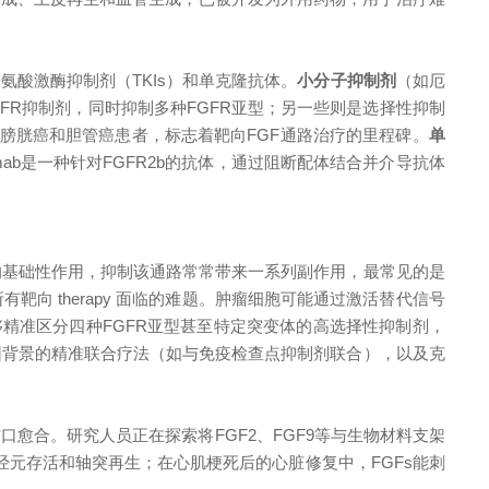
氨酸激酶抑制剂（TKIs）和单克隆抗体。
小分子抑制剂
（如厄
些是泛FGFR抑制剂，同时抑制多种FGFR亚型；另一些则是选择性抑制
晚期膀胱癌和胆管癌患者，标志着靶向FGF通路治疗的里程碑。
单
mab是一种针对FGFR2b的抗体，通过阻断配体结合并介导抗体
的基础性作用，抑制该通路常常带来一系列副作用，最常见的是
有靶向 therapy 面临的难题。肿瘤细胞可能通过激活替代信号
精准区分四种FGFR亚型甚至特定突变体的高选择性抑制剂，
因背景的精准联合疗法（如与免疫检查点抑制剂联合），以及克
口愈合。研究人员正在探索将FGF2、FGF9等与生物材料支架
经元存活和轴突再生；在心肌梗死后的心脏修复中，FGFs能刺