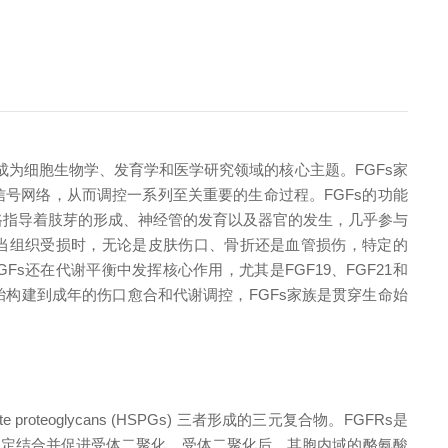
现以来，已成为细胞生物学、发育学和医学研究领域的核心主题。FGFs家
内信号网络，从而调控一系列至关重要的生命过程。FGFs的功能
通路指导着肢芽的形成、神经管的发育以及器官的发生，几乎参与
。当组织受损时，无论是皮肤伤口、骨折还是血管损伤，特定的
Fs还在代谢平衡中发挥核心作用，尤其是FGF19、FGF21和
胚胎构建到成年的伤口愈合和代谢调控，FGFs家族是贯穿生命始
teoglycans (HSPGs) 三者形成的三元复合物。FGFRs是
来稳定结合并促进受体二聚化。受体二聚化后，其胞内域的酪氨酸