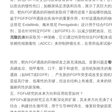
以愈合的慢性伤口，如糖尿病足溃疡和压疮，展示了其巨大的
四、靶向FGF通路的药物研发取得了哪些进展？面临哪些挑战
鉴于FGF/FGFR通路在疾病中的重要作用，针对该通路的
达替尼 Erdafitinib、佩米替尼 Pemigatinib）
剂，旨在针对特定FGFR（如FGFR1-3）以减少脱靶效应
克隆抗体
则采取另一种策略，它们通过特异性结合FGF配体或FG
依赖性细胞毒性（ADCC）来抑制肿瘤生长，在胃癌临床试验
然而，靶向FGF通路的药物研发之路充满挑战。首要问题是
毒
高磷血症、指甲毒性、口干、眼干和疲劳。这些机制相关的毒
通路（如MET或EGFR）、产生新的FGFR突变或改变反馈
是提高疗效、低毒性的关键，但这在结构上
有
难度。未来的研
服耐药性的新策略。
五、FGFs研究的未来方向和应用前景如何？
对FGFs家族的研究正在不断深化和扩展，其未来方向充满了
结合，构建仿生微环境，用于引导神经再生、修复软骨缺损甚至