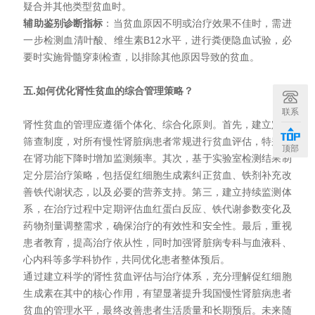
疑合并其他类型贫血时。
辅助鉴别诊断指标
：当贫血原因不明或治疗效果不佳时，需进
一步检测血清叶酸、维生素
B12
水平，进行粪便隐血试验，必
要时实施骨髓穿刺检查，以排除其他原因导致的贫血。
五.如何优化肾性贫血的综合管理策略？
联系
肾性贫血的管理应遵循个体化、综合化原则。首先，建立定期
筛查制度，对所有慢性肾脏病患者常规进行贫血评估，特别是
顶部
在肾功能下降时增加监测频率。其次，基于实验室检测结果制
定分层治疗策略，包括促红细胞生成素纠正贫血、铁剂补充改
善铁代谢状态，以及必要的营养支持。第三，建立持续监测体
系，在治疗过程中定期评估血红蛋白反应、铁代谢参数变化及
药物剂量调整需求，确保治疗的有效性和安全性。最后，重视
患者教育，提高治疗依从性，同时加强肾脏病专科与血液科、
心内科等多学科协作，共同优化患者整体预后。
通过建立科学的肾性贫血评估与治疗体系，充分理解促红细胞
生成素在其中的核心作用，有望显著提升我国慢性肾脏病患者
贫血的管理水平，最终改善患者生活质量和长期预后。未来随