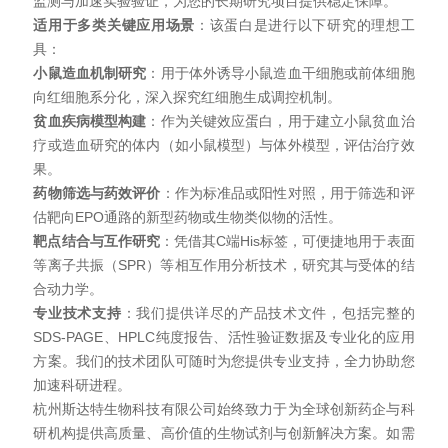
监测与加速实验验证，为您的长期研究项目提供稳定保障。
适用于多类关键应用场景
：该蛋白是进行以下研究的理想工
具：
小鼠造血机制研究
：用于体外诱导小鼠造血干细胞或前体细胞
向红细胞系分化，深入探究红细胞生成调控机制。
贫血疾病模型构建
：作为关键效应蛋白，用于建立小鼠贫血治
疗或造血研究的体内（如小鼠模型）与体外模型，评估治疗效
果。
药物筛选与药效评价
：作为标准品或阳性对照，用于筛选和评
估靶向
EPO
通路的新型药物或生物类似物的活性。
靶点结合与互作研究
：凭借其
C
端
His
标签，可便捷地用于表面
等离子共振（
SPR
）等相互作用分析技术，研究其与受体的结
合动力学。
专业技术支持
：我们提供详尽的产品技术文件，包括完整的
SDS-PAGE
、
HPLC
纯度报告、活性验证数据及专业化的应用
方案。我们的技术团队可随时为您提供专业支持，全力协助您
加速科研进程。
杭州斯达特生物科技有限公司始终致力于为全球创新药企与科
研机构提供高质量、高价值的生物试剂与创新解决方案。如需