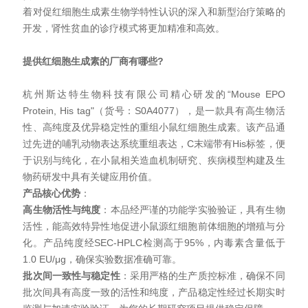
着对促红细胞生成素生物学特性认识的深入和新型治疗策略的
开发，肾性贫血的诊疗模式将更加精准和高效。
提供红细胞生成素的厂商有哪些
?
杭州斯达特生物科技有限公司精心研发的“
Mouse EPO
Protein, His tag"
（货号：
S0A4077
），是一款具有高生物活
性、高纯度及优异稳定性的重组小鼠红细胞生成素。该产品通
过先进的哺乳动物表达系统重组表达，
C
末端带有
His
标签，便
于识别与纯化，在小鼠相关造血机制研究、疾病模型构建及生
物药研发中具有关键应用价值。
产品核心优势
：
高生物活性与纯度
：本品经严谨的功能学实验验证，具有生物
活性，能高效特异性地促进小鼠源红细胞前体细胞的增殖与分
化。产品纯度经
SEC-HPLC
检测高于
95%
，内毒素含量低于
1.0 EU/μg
，确保实验数据准确可靠。
批次间一致性与稳定性
：采用严格的生产质控标准，确保不同
批次间具有高度一致的活性和纯度，产品稳定性经过长期实时