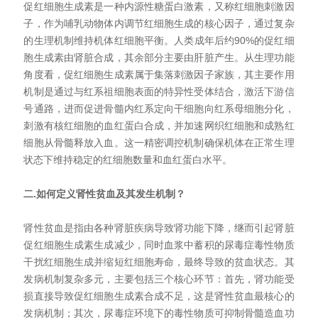
促红细胞生成素是一种内源性糖蛋白激素，又称红细胞刺激因
子，作为哺乳动物体内调节红细胞生成的核心因子，通过复杂
的生理机制维持机体红细胞平衡。人类成年后约
90%
的促红细
胞生成素由肾脏合成，其余部分主要由肝脏产生。从生理功能
角度看，促红细胞生成素属于集落刺激因子家族，其主要作用
机制是通过与红系祖细胞表面的特异性受体结合，激活下游信
号通路，进而促进骨髓内红系定向干细胞向红系母细胞分化，
刺激有核红细胞的血红蛋白合成，并加速网织红细胞和成熟红
细胞从骨髓释放入血。这一精密调控机制确保机体在正常生理
状态下维持稳定的红细胞数量和血红蛋白水平。
二.如何定义肾性贫血及其发生机制？
肾性贫血是指由各种肾脏疾病导致肾功能下降，继而引起肾脏
促红细胞生成素生成减少，同时血浆中蓄积的尿毒症毒性物质
干扰红细胞生成并缩短红细胞寿命，最终导致的贫血状态。其
发病机制复杂多元，主要包括三个核心环节：首先，肾功能受
损直接导致促红细胞生成素合成不足，这是肾性贫血最核心的
发病机制；其次，尿毒症环境下的毒性物质可抑制骨髓造血功