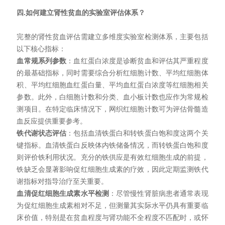
四.如何建立肾性贫血的实验室评估体系？
完整的肾性贫血评估需建立多维度实验室检测体系，主要包括
以下核心指标：
血常规系列参数
：血红蛋白浓度是诊断贫血和评估其严重程度
的最基础指标，同时需要综合分析红细胞计数、平均红细胞体
积、平均红细胞血红蛋白量、平均血红蛋白浓度等红细胞相关
参数。此外，白细胞计数和分类、血小板计数也应作为常规检
测项目。在特定临床情况下，网织红细胞计数可为评估骨髓造
血反应提供重要参考。
铁代谢状态评估
：包括血清铁蛋白和转铁蛋白饱和度这两个关
键指标。血清铁蛋白反映体内铁储备情况，而转铁蛋白饱和度
则评价铁利用状况。充分的铁供应是有效红细胞生成的前提，
铁缺乏会显著影响促红细胞生成素的疗效，因此定期监测铁代
谢指标对指导治疗至关重要。
血清促红细胞生成素水平检测
：尽管慢性肾脏病患者通常表现
为促红细胞生成素相对不足，但测量其实际水平仍具有重要临
床价值，特别是在贫血程度与肾功能不全程度不匹配时，或怀