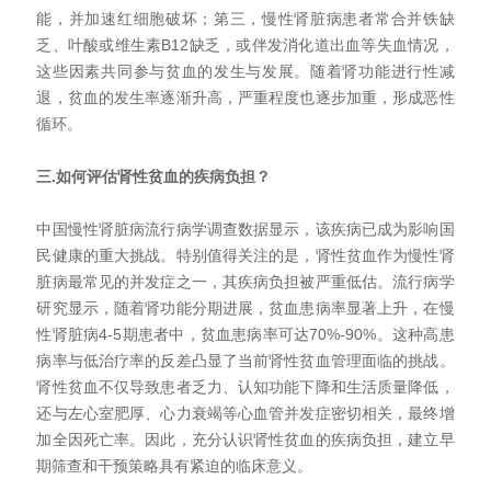
能，并加速红细胞破坏；第三，慢性肾脏病患者常合并铁缺
乏、叶酸或维生素
B12
缺乏，或伴发消化道出血等失血情况，
这些因素共同参与贫血的发生与发展。随着肾功能进行性减
退，贫血的发生率逐渐升高，严重程度也逐步加重，形成恶性
循环。
三.如何评估肾性贫血的疾病负担？
中国慢性肾脏病流行病学调查数据显示，该疾病已成为影响国
民健康的重大挑战。特别值得关注的是，肾性贫血作为慢性肾
脏病最常见的并发症之一，其疾病负担被严重低估。流行病学
研究显示，随着肾功能分期进展，贫血患病率显著上升，在慢
性肾脏病
4-5
期患者中，贫血患病率可达
70%-90%
。这种高患
病率与低治疗率的反差凸显了当前肾性贫血管理面临的挑战。
肾性贫血不仅导致患者乏力、认知功能下降和生活质量降低，
还与左心室肥厚、心力衰竭等心血管并发症密切相关，最终增
加全因死亡率。因此，充分认识肾性贫血的疾病负担，建立早
期筛查和干预策略具有紧迫的临床意义。