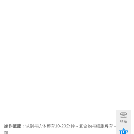
联系
操作便捷：
试剂与抗体孵育10-20分钟→复合物与细胞孵育→流式检
测