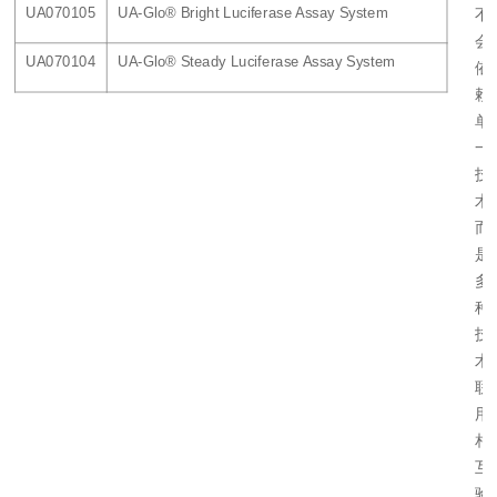
UA070105
UA-Glo® Bright Luciferase Assay System
不
会
UA070104
UA-Glo® Steady Luciferase Assay System
依
赖
单
一
技
术
而
是
多
种
技
术
联
用
相
互
验