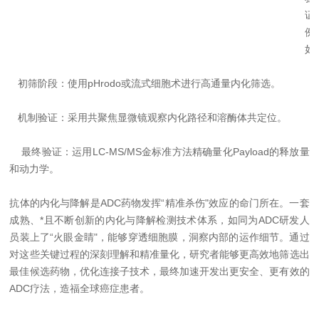
证
例
如
初筛阶段：使用pHrodo或流式细胞术进行高通量内化筛选。
机制验证：采用共聚焦显微镜观察内化路径和溶酶体共定位。
最终验证：运用LC-MS/MS金标准方法精确量化Payload的释放量
和动力学。
抗体的内化与降解是ADC药物发挥“精准杀伤"效应的命门所在。一套
成熟、*且不断创新的内化与降解检测技术体系，如同为ADC研发人
员装上了“火眼金睛"，能够穿透细胞膜，洞察内部的运作细节。通过
对这些关键过程的深刻理解和精准量化，研究者能够更高效地筛选出
最佳候选药物，优化连接子技术，最终加速开发出更安全、更有效的
ADC疗法，造福全球癌症患者。