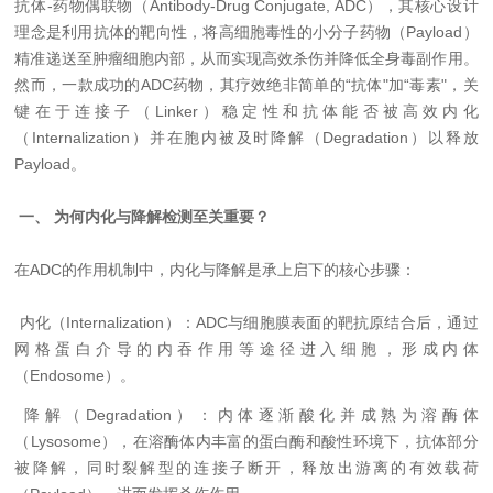
抗体-药物偶联物（Antibody-Drug Conjugate, ADC），其核心设计
理念是利用抗体的靶向性，将高细胞毒性的小分子药物（Payload）
精准递送至肿瘤细胞内部，从而实现高效杀伤并降低全身毒副作用。
然而，一款成功的ADC药物，其疗效绝非简单的“抗体"加“毒素"，关
键在于连接子（Linker）稳定性和抗体能否被高效内化
（Internalization）并在胞内被及时降解（Degradation）以释放
Payload。
一、 为何内化与降解检测至关重要？
在ADC的作用机制中，内化与降解是承上启下的核心步骤：
内化（Internalization）：ADC与细胞膜表面的靶抗原结合后，通过
网格蛋白介导的内吞作用等途径进入细胞，形成内体
（Endosome）。
降解（Degradation）：内体逐渐酸化并成熟为溶酶体
（Lysosome），在溶酶体内丰富的蛋白酶和酸性环境下，抗体部分
被降解，同时裂解型的连接子断开，释放出游离的有效载荷