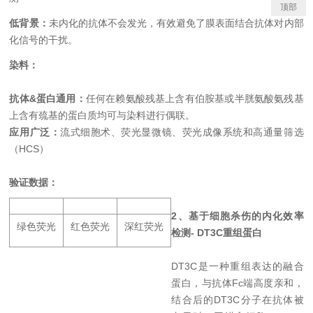
顶部
低背景：
未内化的抗体不会发光，有效避免了膜表面结合抗体对内部
化信号的干扰。
染料
：
抗体&蛋白通用：
任何在赖氨酸残基上含有伯胺基或半胱氨酸氨残基
上含有巯基的蛋白质均可与染料进行偶联。
应用广泛：
流式细胞术、荧光显微镜、荧光成像系统和高通量筛选
（HCS）
验证数据：
2、
基于
细胞
杀伤
的内化效率
绿色荧光
红色荧光
深红荧光
检测
-
DT3C重组蛋白
DT3C是一种重组表达的融合
蛋白，与抗体Fc端高度亲和，
结合后的DT3C分子在抗体被