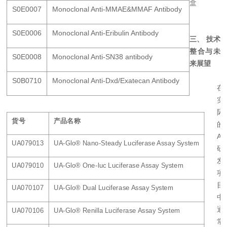
盒
S0E0007
Monoclonal Anti-MMAE&MMAF Antibody
S0E0006
Monoclonal Anti-Eribulin Antibody
三、 技术
整合与未
S0E0008
Monoclonal Anti-SN38 antibody
来展望
S0B0710
Monoclonal Anti-Dxd/Exatecan Antibody
在
实
际
货号
产品名称
的
AD
UA079013
UA-Glo® Nano-Steady Luciferase Assay System
研
发
UA079010
UA-Glo® One-luc Luciferase Assay System
项
目
UA070107
UA-Glo® Dual Luciferase Assay System
中
通
UA070106
UA-Glo® Renilla Luciferase Assay System
常