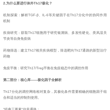
2.为什么要进行体外Th17极化？
机制探索：解析TGF-β、IL-6等关键因子在Th17分化中的协同作用
机制
疾病研究：获取Th17细胞用于研究银屑病、多发性硬化、类风湿关
节炎等自身免疫病
药物筛选：建立Th17相关疾病模型，筛选靶向Th17通路的新型治疗
药物
免疫平衡：研究Th17/Treg平衡在免疫稳态中的调控作用
第二部分：核心库——极化因子全解析
Th17分化的调控网络相对复杂，其极化条件需要精确的细胞因子组
合和适当的抑制剂使用。
"经典三要素"信号通路：