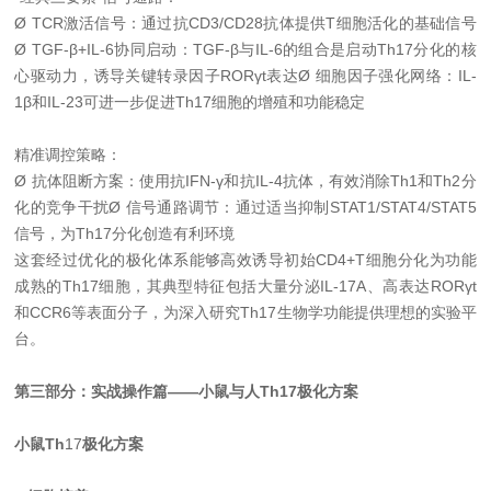
Ø TCR激活信号：通过抗CD3/CD28抗体提供T细胞活化的基础信号
Ø TGF-β+IL-6协同启动：TGF-β与IL-6的组合是启动Th17分化的核
心驱动力，诱导关键转录因子RORγt表达
Ø 细胞因子强化网络：IL-
1β和IL-23可进一步促进Th17细胞的增殖和功能稳定
精准调控策略：
Ø 抗体阻断方案：使用抗IFN-γ和抗IL-4抗体，有效消除Th1和Th2分
化的竞争干扰
Ø 信号通路调节：通过适当抑制STAT1/STAT4/STAT5
信号，为Th17分化创造有利环境
这套经过优化的极化体系能够高效诱导初始CD4+T细胞分化为功能
成熟的Th17细胞，其典型特征包括大量分泌IL-17A、高表达RORγt
和CCR6等表面分子，为深入研究Th17生物学功能提供理想的实验平
台。
第三部分：实战操作篇——小鼠与人Th17极化方案
小鼠Th
17
极化方案