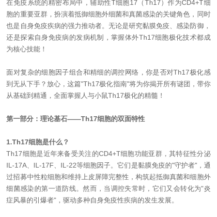
在免疫系统的精密布局中，辅助性T细胞17（Th17）作为CD4+T细
胞的重要亚群，扮演着抵御细胞外细菌和真菌感染的关键角色，同时
也是自身免疫疾病的强力推动者。无论是研究黏膜免疫、感染防御，
还是探索自身免疫病的发病机制，掌握体外Th17细胞极化技术都成
为核心技能！
面对复杂的细胞因子组合和精细的调控网络，你是否对Th17极化感
到无从下手？放心，这篇"Th17极化指南"将为你揭开所有谜团，带你
从基础到精通，全面掌握人与小鼠Th17极化的精髓！
第一部分：理论基石——Th17细胞的双面特性
1.Th17细胞是什么？
Th17细胞是近年来备受关注的CD4+T细胞功能亚群，其特征性分泌
IL-17A、IL-17F、IL-22等细胞因子。它们是黏膜免疫的"守护者"，通
过招募中性粒细胞和维持上皮屏障完整性，构筑起抵御真菌和细胞外
细菌感染的第一道防线。然而，当调控失常时，它们又会转化为"炎
症风暴的引爆者"，驱动多种自身免疫性疾病的发生发展。