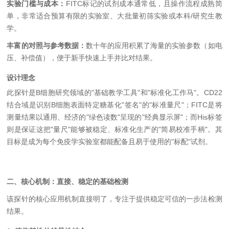
实验门槛与成本：
FITC标记的试剂成本通常低，且操作流程成熟简
单，非常适合预算有限的实验室、大批量初筛实验或本科/研究生教
学。
丰富的对照与参考数据：
数十年的应用积累了海量的实验参数（如电
压、补偿值），便于新手快速上手并比对结果。
设计理念
此探针是B细胞研究领域的"基础教学工具"和"标准化工作马"。CD22
结合域是识别B细胞表面特定糖基化"签名"的"标准量尺"；FITC是将
测量结果以通用、经济的"绿色读数"呈现的"经典显示屏"；而His标签
则是保证这把"量尺"能够被稳定、标准化生产的"简易校准手柄"。其
目标是成为每个免疫学实验室都能配备且易于使用的"标配"试剂。
二、核心机制：直接、稳定的基础检测
该探针的核心应用机制直接明了，专注于提供稳定可信的一步法检测
结果。