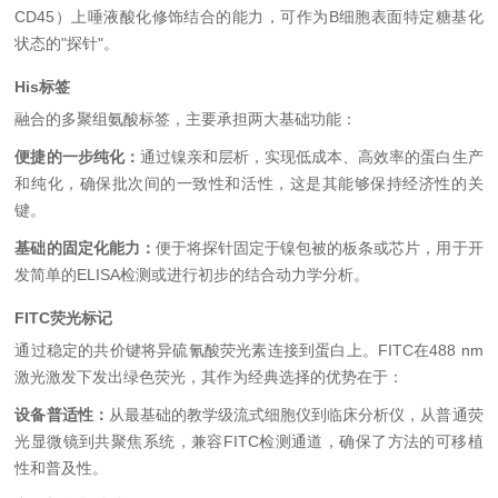
CD45）上唾液酸化修饰结合的能力，可作为B细胞表面特定糖基化
状态的"探针"。
His标签
融合的多聚组氨酸标签，主要承担两大基础功能：
便捷的一步纯化：
通过镍亲和层析，实现低成本、高效率的蛋白生产
和纯化，确保批次间的一致性和活性，这是其能够保持经济性的关
键。
基础的固定化能力：
便于将探针固定于镍包被的板条或芯片，用于开
发简单的ELISA检测或进行初步的结合动力学分析。
FITC荧光标记
通过稳定的共价键将异硫氰酸荧光素连接到蛋白上。FITC在488 nm
激光激发下发出绿色荧光，其作为经典选择的优势在于：
设备普适性：
从最基础的教学级流式细胞仪到临床分析仪，从普通荧
光显微镜到共聚焦系统，兼容FITC检测通道，确保了方法的可移植
性和普及性。