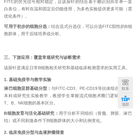
FITC的荧光信号相对稳定，且该探针的结合基于糖识别而非单一蛋
白表位，有时在温和固定后仍能使用，为多色实验提供更多可能（需
优化条件）。
可用于初步的细胞分选：
结合流式分选仪，可以分选FITC阳性的B细
胞群体，用于后续培养或分析。
三、下游应用：覆盖常规研究与诊断需求
该探针是满足日常B细胞相关研究和基础临床检测需求的实用工具。
1. 基础免疫学与教学实验
淋巴细胞亚群基础分型：
与FITC-CD3、PE-CD19等抗体组合，用于
联系
本科或研究生实验教学，教授学生掌握流式细胞术圈门逻辑，理解
T、B、NK细胞的基本区分。
顶部
B细胞发育与活化基础研究：
用于分析不同组织（骨髓、脾脏、淋巴
结）或不同刺激条件下B细胞群体的大小和比例变化。
2. 临床免疫分型与血液肿瘤筛查