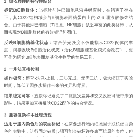
1. 糖依赖性的特异性结合
标记B细胞群体：
当探针与淋巴细胞悬液共孵育时，在钙离子存在
下，其CD22结构域会与B细胞表面糖蛋白上的α2,6-唾液酸修饰结
合。由于其他淋巴细胞（T细胞、NK细胞）缺乏丰富的此类修饰，从
而实现对B细胞群体的有效标记和圈门。
反映B细胞糖基化状态：
结合荧光强度不仅能指示CD22配体的丰
度，间接反映B细胞活化状态（活化B细胞糖基化模式会改变），更
可作为研究B细胞表面糖基化生物学的简易工具。
2. 一步法直接检测
操作极简：
孵育-洗涤-上机，三步完成。无需二抗，极大缩短了实验
时间，降低了因多步操作带来的变异和背景。
结果稳定可靠：
直接标记避免了二抗批次差异和交叉反应可能带来的
影响，结果更加直接反映CD22配体的结合情况。
3. 兼容复杂样本处理流程
适用于胞内染色后的表面标记：
在需要进行胞内细胞因子或核蛋白染
色的实验中，进行固定破膜步骤可能会破坏许多表面抗原的表位，但