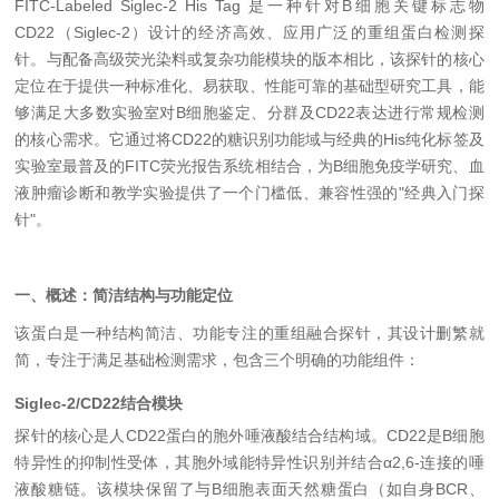
FITC-Labeled Siglec-2 His Tag 是一种针对B细胞关键标志物
CD22（Siglec-2）设计的经济高效、应用广泛的重组蛋白检测探
针。与配备高级荧光染料或复杂功能模块的版本相比，该探针的核心
定位在于提供一种标准化、易获取、性能可靠的基础型研究工具，能
够满足大多数实验室对B细胞鉴定、分群及CD22表达进行常规检测
的核心需求。它通过将CD22的糖识别功能域与经典的His纯化标签及
实验室最普及的FITC荧光报告系统相结合，为B细胞免疫学研究、血
液肿瘤诊断和教学实验提供了一个门槛低、兼容性强的"经典入门探
针"。
一、概述：简洁结构与功能定位
该蛋白是一种结构简洁、功能专注的重组融合探针，其设计删繁就
简，专注于满足基础检测需求，包含三个明确的功能组件：
Siglec-2/CD22结合模块
探针的核心是人CD22蛋白的胞外唾液酸结合结构域。CD22是B细胞
特异性的抑制性受体，其胞外域能特异性识别并结合α2,6-连接的唾
液酸糖链。该模块保留了与B细胞表面天然糖蛋白（如自身BCR、