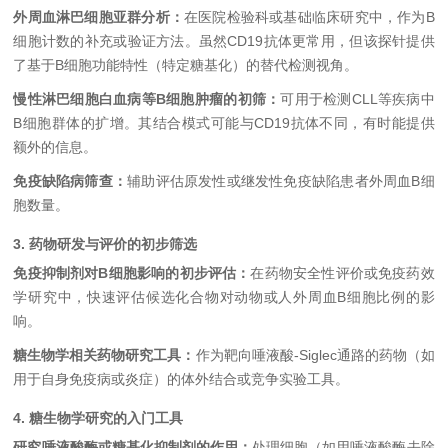
外周血淋巴细胞亚群分析：
在医院检验科或基础临床研究中，作为B
细胞计数的补充或验证方法。虽然CD19抗体更常用，但该探针提供
了基于B细胞功能特性（特定糖基化）的替代检测视角。
慢性淋巴细胞白血病等B细胞肿瘤的初筛：
可用于检测CLL等疾病中
B细胞群体的扩增。其结合模式可能与CD19抗体不同，有时能提供
额外的信息。
免疫缺陷病筛查：
辅助评估原发性或继发性免疫缺陷患者外周血B细
胞数量。
3. 药物研发与评价的初步筛选
免疫抑制剂对B细胞影响的初步评估：
在药物安全性评价或免疫药效
学研究中，快速评估候选化合物对动物或人外周血B细胞比例的影
响。
糖生物学相关药物研究工具：
作为靶向唾液酸-Siglec通路的药物（如
用于自身免疫病或炎症）的体外结合或竞争实验工具。
4. 糖生物学研究的入门工具
研究唾液酸酶或糖基化抑制剂的作用：
处理细胞（如用唾液酸酶去除