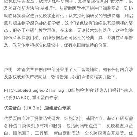
础免疫学实验室，成为训练科研新手，支撑常规检测的"老伙计"，以
及验证创新方法的"基准尺"。从帮助医学生理解淋巴细胞图谱，到协
助临床实验室进行免疫状态评估；从支持药物研发的初步筛选，到启
蒙对糖生物学感兴趣的初学者，这个"绿色经典"始终以其最亲和的姿
态，服务于科研与教学群体。在未来，无论技术如何迭代，这种能够
降低科学探索门槛、保障数据基础可比性的经典工具，都将在科学普
及、教育传承和标准化建设中，保有永恒而独特的价值。
声明：本篇文章在创作中部分采用了人工智能辅助。如有任何内容涉
及版权或知识产权问题，敬请告知，我们承诺将核实并撤下。
FITC-Labeled Siglec-2 His Tag：B细胞检测的"经典入门探针"-南京
优爱(UA BIO), 重组蛋白专家
优爱蛋白（UA Bio）,重组蛋白专家
优爱蛋白专注于提供药物研发、细胞治疗、基因治疗、基础科研所需
各种蛋白类试剂原材料和服务，包括药物靶点蛋白、免疫检查点蛋
白、细胞因子、工具酶、 蛋白定制表达、全长跨膜蛋白开发等。优