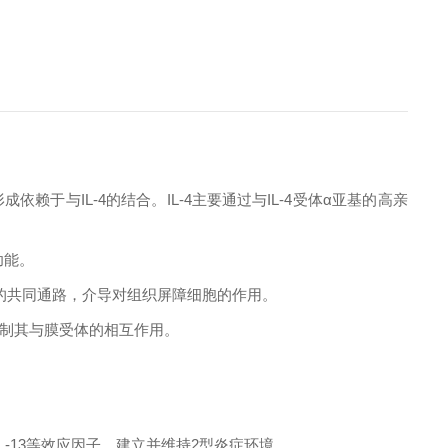
于与IL-4的结合。IL-4主要通过与IL-4受体α亚基的高亲
功能。
号转导的共同通路，介导对组织屏障细胞的作用。
抑制其与膜受体的相互作用。
、IL-13等效应因子，建立并维持2型炎症环境。