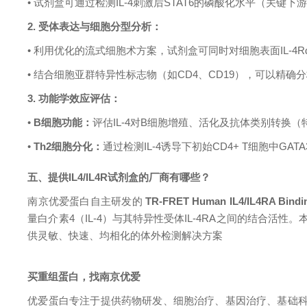
• 试剂盒可通过检测IL-4刺激后STAT6的磷酸化水平（关
2. 受体表达与细胞分型分析：
• 利用优化的流式细胞术方案，试剂盒可同时对细胞表面IL-4Rα
• 结合细胞亚群特异性标志物（如CD4、CD19），可以精确
3. 功能学效应评估：
•
B细胞功能：
评估IL-4对B细胞增殖、活化及抗体类别转换（
•
Th2细胞分化：
通过检测IL-4诱导下初始CD4+ T细胞中GA
五、提供IL4/IL4R试剂盒的厂商有哪些？
南京优爱蛋白自主研发的
TR-FRET Human IL4/IL4RA Bindin
量白介素4（IL-4）与其特异性受体IL-4RA之间的结合
供灵敏、快速、均相化的体外检测解决方案
买重组蛋白，找南京优爱
优爱蛋白专注于提供药物研发、细胞治疗、基因治疗、基础科