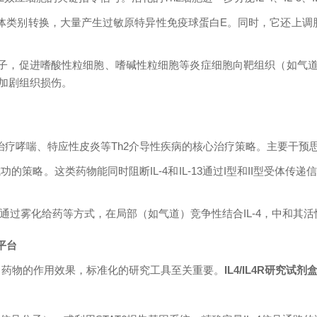
生抗体类别转换，大量产生过敏原特异性免疫球蛋白E。同时，它还上调
分子，促进嗜酸性粒细胞、嗜碱性粒细胞等炎症细胞向靶组织（如气道、皮
加剧组织损伤。
为治疗哮喘、特应性皮炎等Th2介导性疾病的核心治疗策略。主要干预
成功的策略。这类药物能同时阻断IL-4和IL-13通过I型和II型受
抗剂，通过雾化给药等方式，在局部（如气道）竞争性结合IL-4，中和
平台
估靶向药物的作用效果，标准化的研究工具至关重要。
IL4/IL4R研究试剂