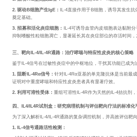
2. 驱动B细胞产生IgE：
IL-4直接作用于B细胞，诱导其发
奠定基础。
3. 招募和活化炎症细胞：
IL-4可诱导血管内皮细胞表达黏附
抑制嗜酸性粒细胞凋亡，显著延长其在炎症部位的存活时间，
三、靶向IL-4/IL-4R通路：治疗哮喘与特应性皮炎的核心策略
鉴于IL-4信号在过敏性炎症中的中枢地位，干扰其功能已成
1. 阻断IL-4Rα信号：
针对IL-4Rα亚基的单克隆抗体是当前最
证明对中重度哮喘和特应性皮炎患者具有显著疗效。
2. 利用可溶性受体：
重组可溶性IL-4R作为天然的IL-4拮
四、IL4/IL4R试剂盒：研究病理机制与评估靶向疗法的标准化
为了深入解析IL-4/IL-4R通路的复杂调控机制，并高效评
1. IL-4信号通路活性检测：