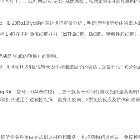
键下游信号分子），或利用STAT6报告基因系统，精确定量IL-4信号
、IL-13Rα1及γc链的表达进行定量分析，明确I型与II型受体的表达
分析IL-4R在不同免疫细胞亚群（如Th2细胞、B细胞、嗜酸性粒细胞
特别是向IgE的转换）的影响。
TA3、IL-4等Th2特征性转录因子和细胞因子的表达，定量评估Th2分
g Kit
（货号：UA086012），是一款基于时间分辨荧光能量共振转
活性。本试剂盒适用于过敏性疾病、自身免疫病、2型免疫反应及抗体
研所需各种蛋白类试剂原材料和服务，包括药物靶点蛋白、免疫检