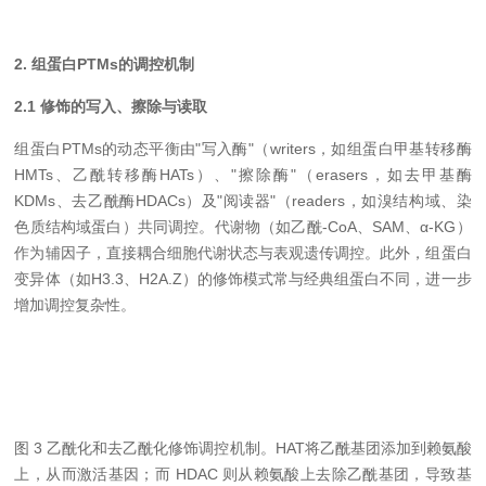
2. 组蛋白PTMs的调控机制
2.1 修饰的写入、擦除与读取
组蛋白PTMs的动态平衡由"写入酶"（writers，如组蛋白甲基转移酶
HMTs、乙酰转移酶HATs）、"擦除酶"（erasers，如去甲基酶
KDMs、去乙酰酶HDACs）及"阅读器"（readers，如溴结构域、染
色质结构域蛋白）共同调控。代谢物（如乙酰-CoA、SAM、α-KG）
作为辅因子，直接耦合细胞代谢状态与表观遗传调控。此外，组蛋白
变异体（如H3.3、H2A.Z）的修饰模式常与经典组蛋白不同，进一步
增加调控复杂性。
图 3 乙酰化和去乙酰化修饰调控机制。HAT将乙酰基团添加到赖氨酸
上，从而激活基因；而 HDAC 则从赖氨酸上去除乙酰基团，导致基