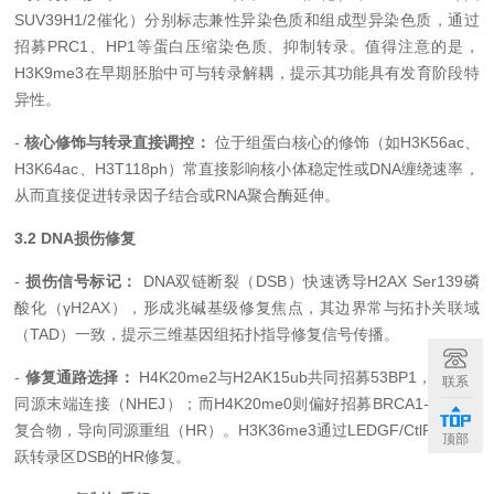
SUV39H1/2催化）分别标志兼性异染色质和组成型异染色质，通过
招募PRC1、HP1等蛋白压缩染色质、抑制转录。值得注意的是，
H3K9me3在早期胚胎中可与转录解耦，提示其功能具有发育阶段特
异性。
-
核心修饰与转录直接调控：
位于组蛋白核心的修饰（如H3K56ac、
H3K64ac、H3T118ph）常直接影响核小体稳定性或DNA缠绕速率，
从而直接促进转录因子结合或RNA聚合酶延伸。
3.2 DNA损伤修复
-
损伤信号标记：
DNA双链断裂（DSB）快速诱导H2AX Ser139磷
酸化（γH2AX），形成兆碱基级修复焦点，其边界常与拓扑关联域
（TAD）一致，提示三维基因组拓扑指导修复信号传播。
-
修复通路选择：
H4K20me2与H2AK15ub共同招募53BP1，促进非
联系
同源末端连接（NHEJ）；而H4K20me0则偏好招募BRCA1-BARD1
复合物，导向同源重组（HR）。H3K36me3通过LEDGF/CtlP促进活
顶部
跃转录区DSB的HR修复。