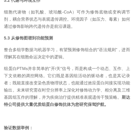
5.2 代谢与环境互作
细胞代谢物（如乳酸、琥珀酰-CoA）可作为修饰底物或变构调节
剂，耦合营养状态与表观遗传调控。环境因子（如压力、毒素）如何
通过修饰影响跨代遗传亦是前沿课题。
5.3 从修饰图谱到功能预测
整合多组学数据与机器学习，有望预测修饰组合的"语法规则"，进而
理解其在细胞命运决定中的逻辑。
组蛋白PTMs并非简单的"开/关"信号，而是构成一个动态、互作、上
下文依赖的调控网络。它们既是基因组活动的驱动者，也是其记录
者；既能直接改变染色质物理状态，也能通过效应蛋白间接实现功能
输出。未来研究需在时空分辨率上深化对修饰动力学、相分离及三维
基因组互作的理解，并为疾病治疗提供精准表观遗传干预策略。
斯达
特公司提供大量优质组蛋白修饰抗体为您研究保驾护航。
验证数据举例：