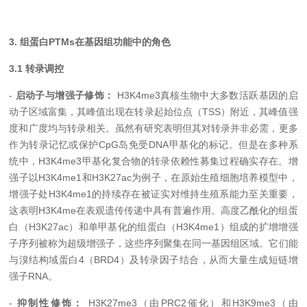
3. 组蛋白PTMs在基因组功能中的角色
3.1 转录调控
-
启动子与增强子修饰：
H3K4me3真核生物中大多数活跃基因的启
动子区域富集，其峰值出现在转录起始位点（TSS）附近，其峰值强
度和广度均与转录相关。虽然有研究表明但其对转录并非必需，更多
作为转录记忆或保护CpG岛免受DNA甲基化的标记。但是在多种系
统中，H3K4me3甲基化复合物的转录依赖性募集过程确实存在。增
强子以H3K4me1和H3K27ac为例子，在原始生殖细胞培养模型中，
增强子处H3K4me1的持续存在被证实对维持生殖系能力至关重要，
这表明H3K4me在表观遗传传递中具有普遍作用。高度乙酰化的组蛋
白（H3K27ac）和单甲基化的组蛋白（H3K4me1）组成的扩增增强
子序列被称为超级增强子，这些序列聚集在同一基因组区域。它们能
与溴结构域蛋白4（BRD4）及转录因子结合，从而大量生成短链增
强子RNA。
-
抑制性修饰：
H3K27me3（由PRC2催化）和H3K9me3（由