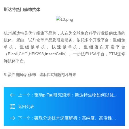
斯达特热门修饰抗体
杭州斯达特
是优宁维旗下品牌，志在为全球生命科学行业提供优质的
抗体、蛋白、试剂盒等产品及研发服务。依托多个开发平台：重组兔
单抗、重组鼠单抗、快速鼠单抗、重组蛋白开发平台
（E.coli,CHO,HEK293,InsectCells）、一步法ELISA平台，PTM泛修
饰抗体平台。
组蛋白翻译后修饰：基因组功能的因与果
驱动p-Tau研究浪潮：斯达特生物如何以优质抗体赋能阿尔茨海默病精准诊断？
上一个：
返回列表
磁珠分选技术深度解析：高纯度、高活性细胞的高效获取之道
下一个：