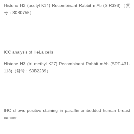
Histone H3 (acetyl K14) Recombinant Rabbit mAb (S-R398)（货
号：S0B0755）
ICC analysis of HeLa cells
Histone H3 (tri methyl K27) Recombinant Rabbit mAb (SDT-431-
118)（货号：S0B2239）
IHC shows positive staining in paraffin-embedded human breast
cancer.