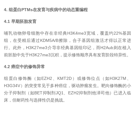
4. 组蛋白PTMs在发育与疾病中的动态重编程
4.1 早期胚胎发育
哺乳动物卵母细胞中存在非经典H3K4me3宽域，覆盖约22%基因
组，在受精后通过KDM5A/B擦除，合子基因组激活才得以正常进
行。此外，H3K27me3介导非经典基因组印记，而H2Aub则在植入
前胚胎中先于H3K27me3沉积，提示修饰顺序具有发育阶段特异性。
4.2 癌症中的修饰异常
组蛋白修饰酶（如EZH2、KMT2D）或修饰位点（如H3K27M、
H3G34V）的突变常见于多种癌症，驱动肿瘤发生。靶向修饰酶的小
分子抑制剂（如BET抑制剂JQ1、EZH2抑制剂他泽司他）已进入临
床，但耐药性与选择性仍是挑战。