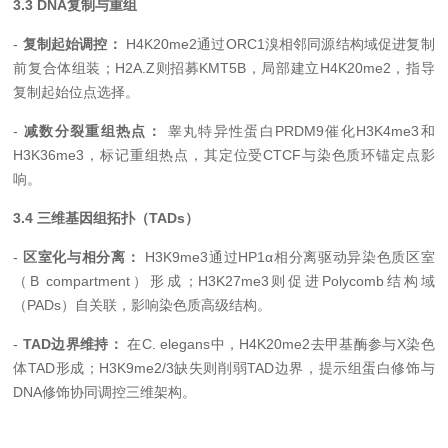
3.3 DNA复制与重组
-
复制起始调控：
H4K20me2通过ORC1溴相邻同源结构域促进复制
前复合体组装；H2A.Z则招募KMT5B，局部建立H4K20me2，指导
复制起始位点选择。
-
减数分裂重组热点：
睾丸特异性蛋白PRDM9催化H3K4me3和
H3K36me3，标记重组热点，其定位受CTCF与染色质环锚定点影
响。
3.4 三维基因组拓扑（TADs）
-
区室化与相分离：
H3K9me3通过HP1α相分离驱动异染色质区室
（B compartment）形成；H3K27me3则促进Polycomb结构域
（PADs）自关联，影响染色质高级结构。
-
TAD边界维持：
在C. elegans中，H4K20me2去甲基酶参与X染色
体TAD形成；H3K9me2/3缺失则削弱TAD边界，提示组蛋白修饰与
DNA修饰协同调控三维架构。