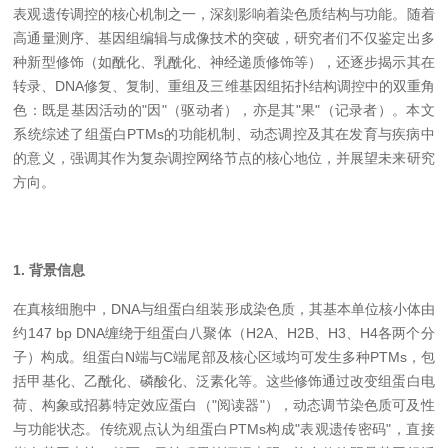
表观遗传调控的核心机制之一，深刻影响着染色质结构与功能。随着
高通量测序、基因组编辑与成像技术的突破，研究者们不仅鉴定出多
种新型修饰（如酰化、乳酰化、神经递质修饰等），还逐步揭示其在
转录、DNA修复、复制、重组及三维基因组拓扑结构调控中的双重角
色：既是基因活动的"因"（驱动者），亦是其"果"（记录者）。本文
系统综述了组蛋白PTMs的功能机制、动态调控及其在发育与疾病中
的意义，强调其作为复杂调控网络节点的核心地位，并展望未来研究
方向。
1. 背景信息
在真核细胞中，DNA与组蛋白组装形成染色质，其基本单位核小体由
约147 bp DNA缠绕于组蛋白八聚体（H2A、H2B、H3、H4各两个分
子）构成。组蛋白N端与C端尾部及核心区域均可发生多种PTMs，包
括甲基化、乙酰化、磷酸化、泛素化等。这些修饰通过改变组蛋白电
荷、构象或招募特定效应蛋白（"阅读器"），动态调节染色质可及性
与功能状态。传统观点认为组蛋白PTMs构成"表观遗传密码"，直接