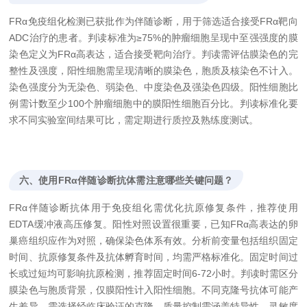
FRα免疫组化检测已获批作为伴随诊断，用于筛选适合接受FRα靶向
ADC治疗的患者。判读标准为≥75%的肿瘤细胞呈现中至强强度的膜
染色定义为FRα高表达，适合接受靶向治疗。判读需评估膜染色的完
整性及强度，阳性细胞需呈现清晰的膜染色，胞质及核染色不计入。
染色强度分为无染色、弱染色、中度染色及强染色四级。阳性细胞比
例需计数至少100个肿瘤细胞中的膜阳性细胞百分比。判读标准化要
求不同实验室间结果可比，需定期进行质控及熟练度测试。
六、使用FRα伴随诊断抗体需注意哪些关键问题？
FRα伴随诊断抗体用于免疫组化需优化抗原修复条件，推荐使用
EDTA缓冲液高压修复。阳性对照设置很重要，已知FRα高表达的卵
巢癌组织应作为对照，确保染色体系有效。分析前变量包括组织固定
时间、抗原修复条件及抗体孵育时间，均需严格标准化。固定时间过
长或过短均可影响抗原检测，推荐固定时间6-72小时。判读时需区分
膜染色与胞质背景，仅膜阳性计入阳性细胞。不同克隆号抗体可能产
生差异，需选择经临床验证的克隆。质量控制需涵盖特异性、灵敏度