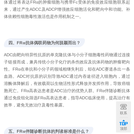
体通过将表达FRα的肿瘤细胞与携带Fc受体的免疫效应细胞联系起
来，通过产生ADCC及ADCP增强效应细胞活化和靶向中和功能。补
体依赖性细胞毒性激活也是作用机制之一。
四、FRα抗体偶联药物为何脱颖而出？
ADC由靶向特异性抗原的单克隆抗体与小分子细胞毒性药物通过连接
子链接而成，兼具传统小分子化疗的杀伤效应及抗体药物的肿瘤靶向
性。FRα在单抗和小分子药领域相继失利后，却在ADC赛道杀出一条
血路。ADC对抗原的识别导致ADC通过内吞途径进入细胞内，通过
溶酶体降解后，有效载荷以生物活性形式释放并发挥作用，导致癌细
胞死亡。FRα高表达患者是ADC治疗的优势人群。FRα伴随诊断抗体
通过免疫组化筛选FRα高表达患者，指导ADC临床使用，提高治疗有
效率，避免无效治疗及毒性暴露。
联系
顶部
五、FRα伴随诊断抗体的判读标准是什么？