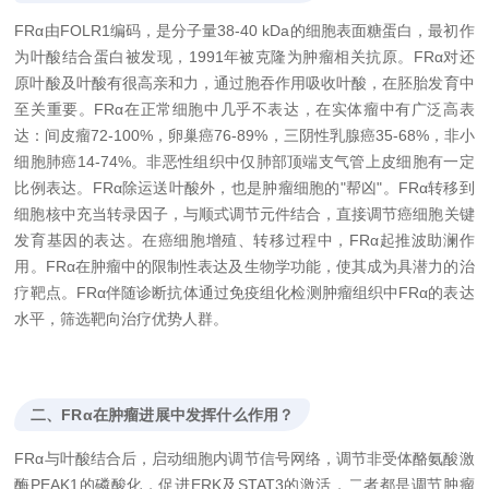
FRα由FOLR1编码，是分子量38-40 kDa的细胞表面糖蛋白，最初作
为叶酸结合蛋白被发现，1991年被克隆为肿瘤相关抗原。FRα对还
原叶酸及叶酸有很高亲和力，通过胞吞作用吸收叶酸，在胚胎发育中
至关重要。FRα在正常细胞中几乎不表达，在实体瘤中有广泛高表
达：间皮瘤72-100%，卵巢癌76-89%，三阴性乳腺癌35-68%，非小
细胞肺癌14-74%。非恶性组织中仅肺部顶端支气管上皮细胞有一定
比例表达。FRα除运送叶酸外，也是肿瘤细胞的"帮凶"。FRα转移到
细胞核中充当转录因子，与顺式调节元件结合，直接调节癌细胞关键
发育基因的表达。在癌细胞增殖、转移过程中，FRα起推波助澜作
用。FRα在肿瘤中的限制性表达及生物学功能，使其成为具潜力的治
疗靶点。FRα伴随诊断抗体通过免疫组化检测肿瘤组织中FRα的表达
水平，筛选靶向治疗优势人群。
二、FRα在肿瘤进展中发挥什么作用？
FRα与叶酸结合后，启动细胞内调节信号网络，调节非受体酪氨酸激
酶PEAK1的磷酸化，促进ERK及STAT3的激活，二者都是调节肿瘤