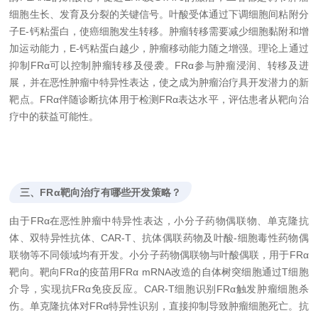
细胞生长、发育及分裂的关键信号。叶酸受体通过下调细胞间粘附分
子E-钙粘蛋白，使癌细胞发生转移。肿瘤转移需要减少细胞黏附和增
加运动能力，E-钙粘蛋白越少，肿瘤移动能力随之增强。理论上通过
抑制FRα可以控制肿瘤转移及侵袭。FRα参与肿瘤浸润、转移及进
展，并在恶性肿瘤中特异性表达，使之成为肿瘤治疗具开发潜力的新
靶点。FRα伴随诊断抗体用于检测FRα表达水平，评估患者从靶向治
疗中的获益可能性。
三、FRα靶向治疗有哪些开发策略？
由于FRα在恶性肿瘤中特异性表达，小分子药物偶联物、单克隆抗
体、双特异性抗体、CAR-T、抗体偶联药物及叶酸-细胞毒性药物偶
联物等不同领域均有开发。小分子药物偶联物与叶酸偶联，用于FRα
靶向。靶向FRα的疫苗用FRα mRNA改造的自体树突细胞通过T细胞
介导，实现抗FRα免疫反应。CAR-T细胞识别FRα触发肿瘤细胞杀
伤。单克隆抗体对FRα特异性识别，直接抑制导致肿瘤细胞死亡。抗