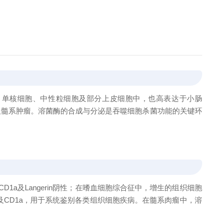
胞、单核细胞、中性粒细胞及部分上皮细胞中，也高表达于小肠
病及髓系肿瘤。溶菌酶的合成与分泌是吞噬细胞杀菌功能的关键环
1a及Langerin阴性；在嗜血细胞综合征中，增生的组织细胞
S-100及CD1a，用于系统鉴别各类组织细胞疾病。在髓系肉瘤中，溶