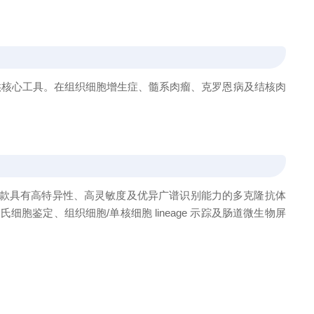
供核心工具。在组织细胞增生症、髓系肉瘤、克罗恩病及结核肉
款具有高特异性、高灵敏度及优异广谱识别能力的多克隆抗体
胞鉴定、组织细胞/单核细胞 lineage 示踪及肠道微生物屏