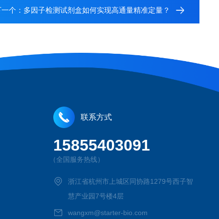
下一个：
多因子检测试剂盒如何实现高通量精准定量？
联系方式
15855403091
（全国服务热线）
浙江省杭州市上城区同协路1279号西子智
慧产业园7号楼4层
wangxm@starter-bio.com