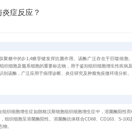
与炎症反应？
聚糖中的β-1,4糖苷键发挥抗菌作用。该酶广泛存在于巨噬细
酶是组织细胞及髓系细胞的重要标志物，用于鉴别组织细胞增生性疾
识别该酶，广泛应用于病理诊断、炎症研究及肿瘤免疫微环境分析。
在组织细胞增生症如朗格汉斯细胞组织细胞增生症中，溶菌酶阳性而CD
orfman病中，组织细胞呈溶菌酶阳性。溶菌酶抗体联合CD68、CD163、
志物。