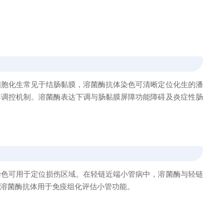
细胞化生常见于结肠黏膜，溶菌酶抗体染色可清晰定位化生的潘
群调控机制。溶菌酶表达下调与肠黏膜屏障功能障碍及炎症性肠
染色可用于定位损伤区域。在轻链近端小管病中，溶菌酶与轻链
，溶菌酶抗体用于免疫组化评估小管功能。