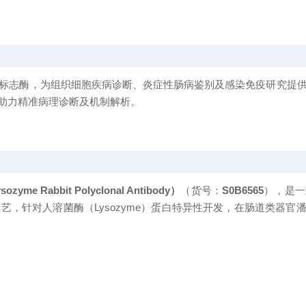
标志酶，为组织细胞疾病诊断、炎症性肠病鉴别及感染免疫研究提
合，助力精准病理诊断及机制解析。
zyme Rabbit Polyclonal Antibody）
（货号：
S0B6565
），是一
对人溶菌酶（Lysozyme）蛋白特异性开发，在肠道类器官潘氏细