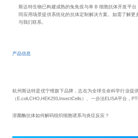
斯达特生物已构建成熟的兔免疫与单 B 细胞抗体开发平
同应用场景提供系统化的抗体定制解决方案。如需了解更
与我们联系。
产品信息
杭州斯达特
是优宁维旗下品牌，志在为全球生命科学行业提
（E.coli,CHO,HEK293,InsectCells）、一步法ELISA
溶菌酶抗体如何解码组织细胞谱系与炎症反应？