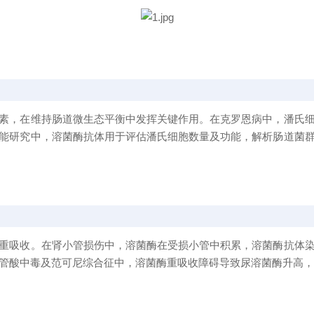
素，在维持肠道微生态平衡中发挥关键作用。在克罗恩病中，潘氏
能研究中，溶菌酶抗体用于评估潘氏细胞数量及功能，解析肠道菌
重吸收。在肾小管损伤中，溶菌酶在受损小管中积累，溶菌酶抗体
小管酸中毒及范可尼综合征中，溶菌酶重吸收障碍导致尿溶菌酶升高