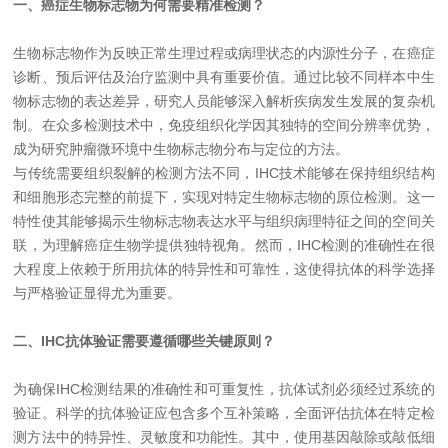
一、癌症生物标志物为何需要精准检测？
生物标志物作为反映正常生理过程或病理状态的内源性分子，在癌症
诊断、预后评估及治疗监测中具有重要价值。通过比较不同样本中生
物标志物的表达差异，研究人员能够深入解析疾病发生发展的复杂机
制。在众多检测技术中，免疫组织化学因其独特的空间分辨率优势，
成为研究肿瘤微环境中生物标志物分布与定位的方法。
与传统需要组织裂解的检测方法不同，
IHC
技术能够在保持组织结构
和细胞形态完整的前提下，实现对特定生物标志物的原位检测。这一
特性使其能够揭示生物标志物表达水平与组织病理特征之间的空间关
联，为理解癌症生物学提供独特视角。然而，
IHC
检测的准确性在很
大程度上依赖于所用抗体的特异性和可靠性，这使得抗体的科学选择
与严格验证显得尤为重要。
二、IHC抗体验证需要遵循哪些关键原则？
为确保
IHC
检测结果的准确性和可重复性，抗体试剂必须经过系统的
验证。科学的抗体验证应包含多个互补策略，全面评估抗体在特定检
测方法中的特异性、灵敏度和功能性。其中，使用基因敲除或敲低细