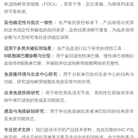
和滤泡树突状细胞（
FDCs
），背景干净，定位准确，为精准判读提
供可靠依据。
染色稳定性与批次一致性：
在严格的质控标准下，产品表现出优异
的染色稳定性和极低的批间差异，染色结果清晰可重复，为临床病理
诊断与大型研究项目提供稳定保障。
适用于多类关键应用场景：
该产品是进行以下研究的理想工具：
B
细胞淋巴瘤诊断与分型：
用于鉴别滤泡性淋巴瘤、慢性淋巴细胞白
血病等
B
细胞淋巴瘤，并辅助评估滤泡树突细胞网络的完整性。
免疫微环境与生发中心研究：
用于分析淋巴组织生发中心的结构与
功能，研究滤泡树突细胞在免疫应答中的作用。
自身免疫疾病研究：
用于研究类风湿关节炎、系统性红斑狼疮等疾
病中淋巴滤泡的形成及功能状态。
感染与免疫缺陷研究：
用于评估免疫缺陷患者淋巴组织的结构异常
及免疫功能状态。
专业技术支持：
我们提供详尽的产品技术资料，包括完整的
IHC-P
实
验流程、优化后的抗原修复方案及专业化的判读标准，全力协助客户