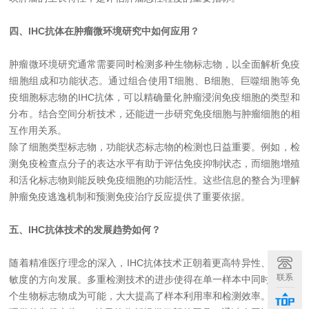
四、IHC抗体在肿瘤微环境研究中如何应用？
肿瘤微环境研究通常需要同时检测多种生物标志物，以全面解析免疫
细胞组成和功能状态。通过组合使用
T
细胞、
B
细胞、巨噬细胞等免
疫细胞标志物的
IHC
抗体，可以精确量化肿瘤浸润免疫细胞的类型和
分布。结合空间分析技术，还能进一步研究免疫细胞与肿瘤细胞的相
互作用关系。
除了细胞类型标志物，功能状态标志物的检测也日益重要。例如，检
测免疫检查点分子的表达水平有助于评估免疫抑制状态，而细胞增殖
和活化标志物则能反映免疫细胞的功能活性。这些信息的整合为理解
肿瘤免疫逃逸机制和预测免疫治疗反应提供了重要依据。
五、IHC抗体技术的发展趋势如何？
随着精准医疗理念的深入，
IHC
抗体技术正朝着更高特异性、更高灵
联系
敏度的方向发展。多重检测技术的进步使得在单一样本中同时检测多
个生物标志物成为可能，大大提高了样本利用率和检测效率。计算病