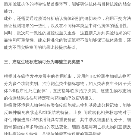
胞系验证抗体的特异性是首要环节，能够确认抗体与目标抗原的结合
能力。
此外，还需要通过质谱分析确认抗体识别的确切表位，利用正交方法
验证检测结果的一致性，以及在不同样本类型中评估抗体的适用性。
同时，批次间一致性的监控也至关重要，这直接关系到实验结果的可
靠性和可重复性。建立标准化的验证流程不仅能够保证抗体质量，还
能为不同实验室间的结果比较提供基础。
三、癌症生物标志物可分为哪些主要类型？
根据其在癌症发生发展中的作用机制，常用的
IHC
检测生物标志物可
分为多个功能类别。治疗靶点类生物标志物，如人类表皮生长因子受
体
2
和程序性死亡配体
1
，直接指导临床治疗决策。这些生物标志物
的检测结果往往与特定靶向药物的疗效密切相关。
肿瘤微环境标志物包括各类免疫细胞标志物和基质成分标记物，能够
反映肿瘤免疫状态和组织结构特征。上皮
-
间质转化相关标志物对于
评估肿瘤进展和转移潜能具有重要价值，其中涉及细胞粘附分子、细
胞骨架蛋白等多种蛋白的表达变化。细胞增殖与凋亡标志物则直接反
映肿瘤的生长特性，是评估肿瘤恶性程度的重要指标。