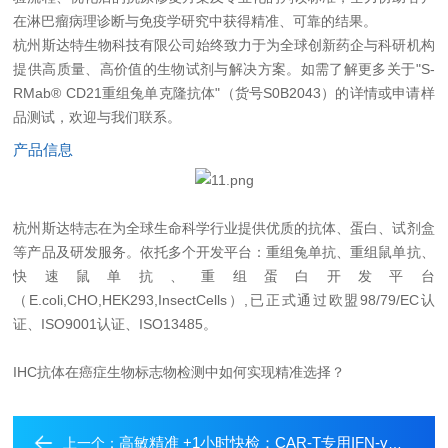
在淋巴瘤病理诊断与免疫学研究中获得精准、可靠的结果。
杭州斯达特生物科技有限公司始终致力于为全球创新药企与科研机构
提供高质量、高价值的生物试剂与解决方案。如需了解更多关于
"S-
RMab® CD21
重组兔单克隆抗体
"
（货号
S0B2043
）的详情或申请样
品测试，欢迎与我们联系。
产品信息
杭州斯达特
志在为全球生命科学行业提供优质的抗体、蛋白、试剂盒
等产品及研发服务。依托多个开发平台：重组兔单抗、重组鼠单抗、
快速鼠单抗、重组蛋白开发平台
（E.coli,CHO,HEK293,InsectCells）,已正式通过欧盟98/79/EC认
证、ISO9001认证、ISO13485。
IHC抗体在癌症生物标志物检测中如何实现精准选择？
高敏精准 +1小时快检：CAR-T专用IFN-γ检测试剂盒重磅上市
上一个：