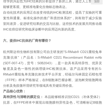
理学的兴起也为
IHC
结果的分析提供了新的工具，通过人工智能算法
顶部
能够更客观、更精准地量化生物标志物表达。
自动化技术的应用正在改变传统的
IHC
检测流程，提高了实验的可重
复性和通量。标准化操作的推广和质控体系的*，则有助于减少实验
室间差异，促进研究结果的交流与比较。这些技术的发展共同推动着
IHC
在癌症研究和临床诊断中的应用迈向新的高度。
六、提供IHC抗体的厂商有哪些？
杭州斯达特生物科技有限公司自主研发的
"S-RMab® CD21
重组兔单
克隆抗体
"
（产品名：
S-RMab® CD21 Recombinant Rabbit mAb
(SDT-007-47)
，货号：
S0B2043
），是一款具有高特异性、优异灵
敏度及染色一致性的病理级
IHC
检测抗体。该产品采用专有的
S-
RMab®
重组兔单克隆抗体技术平台开发，经福尔马林固定石蜡包埋
（
FFPE
）样本严格验证，在
B
细胞淋巴瘤诊断、滤泡树突细胞网络
分析及免疫微环境研究等领域具有关键应用价值。
产品核心优势：
高特异性与清晰的膜定位：
本品能够精准识别
CD21
（补体受体
2
）
抗原，在
FFPE
样本中展现出细胞膜特异性染色，可清晰标记
B
细胞