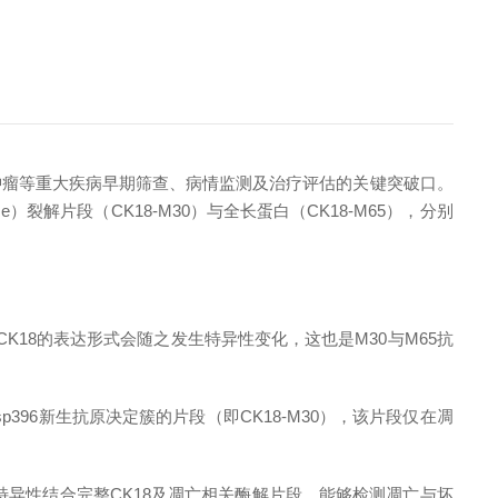
肿瘤等重大疾病早期筛查、病情监测及治疗评估的关键突破口。
e）裂解片段（CK18-M30）与全长蛋白（CK18-M65），分别
18的表达形式会随之发生特异性变化，这也是M30与M65抗
p396新生抗原决定簇的片段（即CK18-M30），该片段仅在凋
特异性结合完整CK18及凋亡相关酶解片段，能够检测凋亡与坏