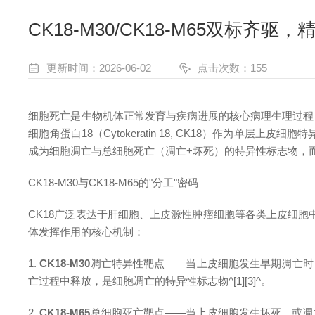
CK18-M30/CK18-M65双标
更新时间：2026-06-02
点击次数：155
细胞死亡是生物机体正常发育与疾病进展的核心病理生理过程
细胞角蛋白18（Cytokeratin 18, CK18）作为单层
成为细胞凋亡与总细胞死亡（凋亡+坏死）的特异性标志物，
CK18-M30与CK18-M65的"分工"密码
CK18广泛表达于肝细胞、上皮源性肿瘤细胞等各类上皮细胞
体发挥作用的核心机制：
1.
CK18-M30
凋亡特异性靶点——当上皮细胞发生早期凋亡时，半胱天
亡过程中释放，是细胞凋亡的特异性标志物^[1][3]^。
2.
CK18-M65
总细胞死亡靶点——当上皮细胞发生坏死，或凋亡