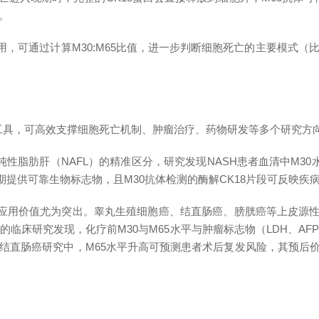
^。
用，可通过计算M30:M65比值，进一步判断细胞死亡的主要模式
的核心工具，可高效支撑细胞死亡机制、肿瘤治疗、药物研发等多个研究方
脂肪肝（NAFL）的精准区分，研究发现NASH患者血清中M30水平显
供可靠生物标志物，且M30抗体检测的酶解CK18片段可反映疾病活动
体原料的应用价值尤为突出。睾丸生殖细胞癌、结直肠癌、膀胱癌等上皮
胞癌患者的临床研究发现，化疗前M30与M65水平与肿瘤标志物（LDH、
在结直肠癌研究中，M65水平升高可预测患者术后复发风险，其预后价值