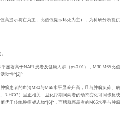
（比值高提示凋亡为主，比值低提示坏死为主），为科研分析提供
向。
著高于NAFL患者及健康人群（p<0.01），M30:M65比值
性^[2]^
源性肿瘤患者的血清M30与M65水平显著升高，且与肿瘤负荷、病
AFP、β-HCG）呈正相关，且化疗期间两者的动态变化可同步反映
优于传统肿瘤标志物^[6]^，而膀胱癌患者的M65水平与肿瘤