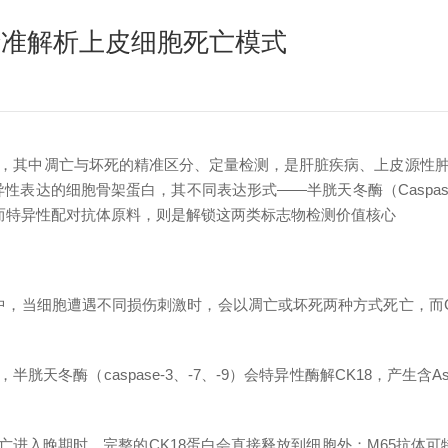
齐驱，精准解析上皮细胞死亡模式
，其中凋亡与坏死的精准区分、定量检测，是肝脏疾病、上皮源性
上皮细胞特异性表达的细胞骨架蛋白，其不同表达形式——半胱天冬酶（Caspas
而特异性配对抗体原料，则是解锁这两类标志物检测价值核心
中，当细胞遭遇不同损伤刺激时，会以凋亡或坏死两种方式死亡，而CK
冬酶（caspase-3、-7、-9）会特异性酶解CK18，产生含As
进入晚期时，完整的CK18蛋白会直接释放到细胞外；M65抗体可