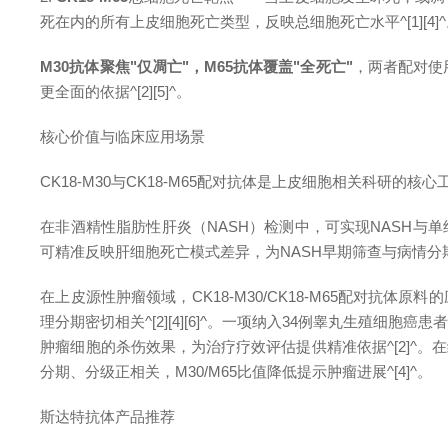
死在内的所有上皮细胞死亡类型，反映总细胞死亡水平^[1][4]
M30抗体聚焦"仅凋亡"，M65抗体覆盖"全死亡"
，两者配对使
更全面的依据^[2][5]^。
核心价值与临床应用场景
CK18-M30与CK18-M65配对抗体是上皮细胞相关科研
在非酒精性脂肪性肝炎（NASH）检测中，可实现NASH与单纯性
可精准反映肝细胞死亡模式差异，为NASH早期筛查与病情分期提
在上皮源性肿瘤领域，CK18-M30/CK18-M65配对抗
理分期密切相关^[2][4][6]^。一项纳入34例睾丸生殖细
肿瘤细胞的杀伤效果，为治疗疗效评估提供精准依据^[2]^。
分期、分级正相关，M30/M65比值降低提示肿瘤进展^[4]^。
斯达特抗体产品推荐