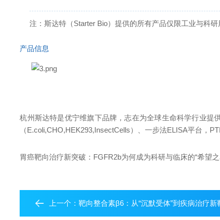
注：斯达特（Starter Bio）提供的所有产品仅限工业与
产品信息
杭州斯达特
是优宁维旗下品牌，志在为全球生命科学行业提
（E.coli,CHO,HEK293,InsectCells）、一步法ELISA
胃癌靶向治疗新突破：FGFR2b为何成为科研与临床的“希望之
上一个：
靶向整合素β6：从“沉默受体”到疾病治疗