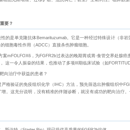
关重要？
的是单克隆抗体Bemarituzumab。它是一种经过特殊设计（非岩
的细胞毒性作用（ADCC）直接杀伤肿瘤细胞。
联合化疗方案mFOLFOX6，为FGFR2b过表达的晚期胃或胃-食管交
。这一令人振奋的结果，也推动了多项III期临床试验（如FORTITUDE-
b靶向治疗中获益的患者？
严格验证的免疫组织化学（IHC）方法，预先筛选出肿瘤组织中FGF
基因扩增。这充分说明，没有精准的伴随诊断，就没有成功的靶向治疗。一
（Starter Bio）现已提供高质量的FGFR2b抗体。