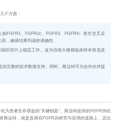
下几个方面：
FR1、FGFR2c、FGFR3、FGFR4）发生交叉反
比高，确保结果判读的准确性。
PE组织切片上稳定工作。这为后续大规模临床样本筛选及
提供完整的技术数据支持。同时，斯达特可为合作伙伴提
为患者生存获益的"关键钥匙"。斯达特提供的FGFR2b抗
斯达特，就是选择在FGFR2b研究与应用的道路上，迈出