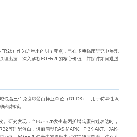
FR2b）作为近年来的明星靶点，已在多项临床研究中展现
理出发，深入解析FGFR2b的核心价值，并探讨如何通过
域包含三个免疫球蛋白样亚单位（D1-D3），用于特异性识
激酶结构域。
。研究发现，当FGFR2b发生基因扩增或蛋白过表达时，
适配蛋白，进而启动RAS-MAPK、PI3K-AKT、JAK-
证实，FGFR2b过表达的胃癌患者往往预后更差，生存期