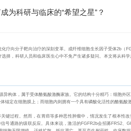
何成为科研与临床的“希望之星”？
化疗向分子靶向治疗的深刻变革。成纤维细胞生长因子受体2b（FG
选择，科研人员和临床医生心中不免产生诸多疑问。本文将从科学原
一种同源异构体，属于受体酪氨酸激酶家族。它的结构十分精巧：细胞外区
受体锚定在细胞膜上；而细胞内则拥有一个具有磷酸化活性的酪氨酸
复等关键过程。然而，在胃癌等多种恶性肿瘤中，情况发生了根本性改变
路的级联反应。具体来说，激活的FGFR2b会招募FRS2、GRB2等
肿瘤细胞无限增殖、迁移扩散、抵抗凋亡，甚至产生耐药性。临床数据也