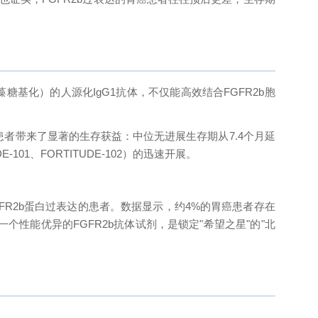
藻糖基化）的人源化IgG1抗体，不仅能高效结合FGFR2b胞
界处腺癌患者带来了显著的生存获益：中位无进展生存期从7.4个月延
101、FORTITUDE-102）的迅速开展。
R2b蛋白过表达的患者。数据显示，约4%的胃癌患者存在
个性能优异的FGFR2b抗体试剂，是锁定"希望之星"的"北