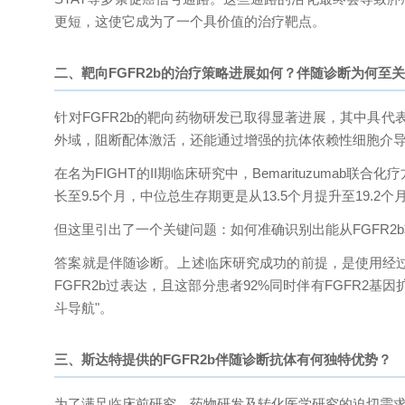
更短，这使它成为了一个具价值的治疗靶点。
二、靶向FGFR2b的治疗策略进展如何？伴随诊断为何至
针对FGFR2b的靶向药物研发已取得显著进展，其中具代表性
外域，阻断配体激活，还能通过增强的抗体依赖性细胞介导
在名为FIGHT的II期临床研究中，Bemarituzumab
长至9.5个月，中位总生存期更是从13.5个月提升至19.2个月
但这里引出了一个关键问题：如何准确识别出能从FGFR2
答案就是伴随诊断。上述临床研究成功的前提，是使用经过
FGFR2b过表达，且这部分患者92%同时伴有FGFR2
斗导航"。
三、斯达特提供的FGFR2b伴随诊断抗体有何独特优势？
为了满足临床前研究、药物研发及转化医学研究的迫切需求，斯达特