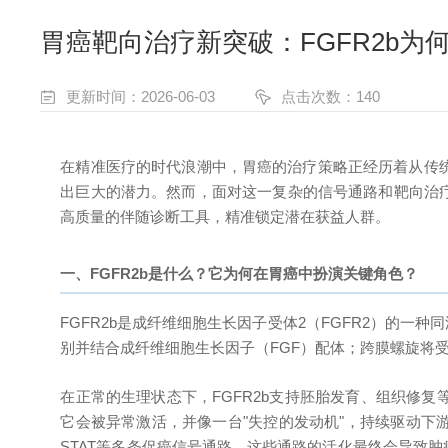
胃癌靶向治疗新突破：FGFR2b为
更新时间：2026-06-03
点击次数：140
在精准医疗的时代浪潮中，胃癌的治疗策略正经历着从传统
出巨大的潜力。然而，面对这一复杂的信号通路和靶向治疗
高质量的伴随诊断工具，精准锁定潜在获益人群。
一、FGFR2b是什么？它为何在胃癌中扮演关键角色？
FGFR2b是成纤维细胞生长因子受体2（FGFR2）的
别并结合成纤维细胞生长因子（FGF）配体；跨膜螺旋将
在正常的生理状态下，FGFR2b支持胚胎发育、组织修
它会被异常激活，并像一台"失控的发动机"，持续驱动下游信号通
STAT等多条促癌信号通路。这些通路的活化最终会导致