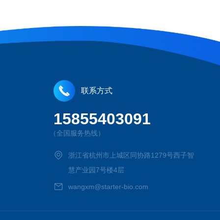
联系方式
15855403091
（全国服务热线）
浙江省杭州市上城区同协路1279号西子智
慧产业园7号楼4层
wangxm@starter-bio.com