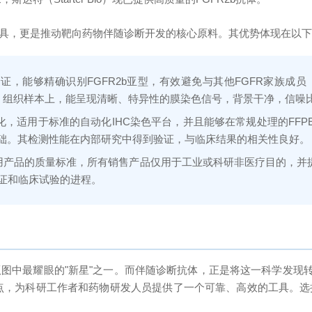
工具，更是推动靶向药物伴随诊断开发的核心原料。其优势体现在以
，能够精确识别FGFR2b亚型，有效避免与其他FGFR家族成员（如FG
埋）组织样本上，能呈现清晰、特异性的膜染色信号，背景干净，信噪
化，适用于标准的自动化IHC染色平台，并且能够在常规处理的FF
实基础。其检测性能在内部研究中得到验证，与临床结果的相关性良好。
用产品的质量标准，所有销售产品仅用于工业或科研非医疗目的，并
证和临床试验的进程。
版图中最耀眼的"新星"之一。而伴随诊断抗体，正是将这一科学发现转化
，为科研工作者和药物研发人员提供了一个可靠、高效的工具。选择