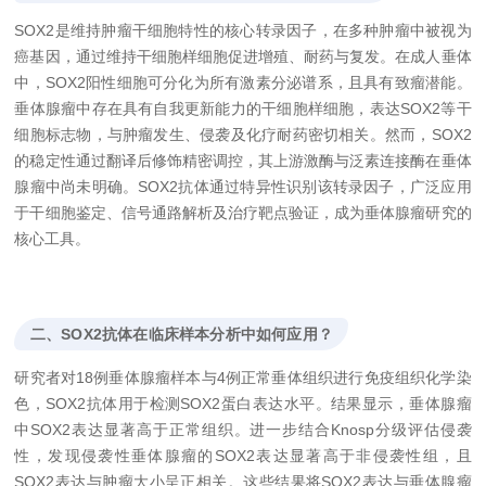
SOX2是维持肿瘤干细胞特性的核心转录因子，在多种肿瘤中被视为
癌基因，通过维持干细胞样细胞促进增殖、耐药与复发。在成人垂体
中，SOX2阳性细胞可分化为所有激素分泌谱系，且具有致瘤潜能。
垂体腺瘤中存在具有自我更新能力的干细胞样细胞，表达SOX2等干
细胞标志物，与肿瘤发生、侵袭及化疗耐药密切相关。然而，SOX2
的稳定性通过翻译后修饰精密调控，其上游激酶与泛素连接酶在垂体
腺瘤中尚未明确。SOX2抗体通过特异性识别该转录因子，广泛应用
于干细胞鉴定、信号通路解析及治疗靶点验证，成为垂体腺瘤研究的
核心工具。
二、SOX2抗体在临床样本分析中如何应用？
研究者对18例垂体腺瘤样本与4例正常垂体组织进行免疫组织化学染
色，SOX2抗体用于检测SOX2蛋白表达水平。结果显示，垂体腺瘤
中SOX2表达显著高于正常组织。进一步结合Knosp分级评估侵袭
性，发现侵袭性垂体腺瘤的SOX2表达显著高于非侵袭性组，且
SOX2表达与肿瘤大小呈正相关。这些结果将SOX2表达与垂体腺瘤