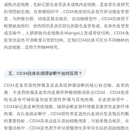
成熟内皮细胞，也标记新生血管及未成熟内皮细胞，是血管生成研究
的理想标志物。在肿瘤组织中，CD34免疫组化染色可评估微血管密
度，与肿瘤分期、转移及预后相关。在动物模型中，CD34抗体用于
检测缺血组织、创伤组织及炎症部位的新生血管形成。在体外血管形
成实验中，人脐静脉内皮细胞在Matrigel上形成管状结构，CD34免
疫荧光染色可清晰显示管腔结构。定制CD34抗体可区分不同物种的
内皮细胞，适用于跨物种研究。
五、CD34抗体在病理诊断中如何应用？
CD34是血管源性肿瘤及造血系统肿瘤诊断的核心标志物。血管肉
瘤、卡波西肉瘤及血管内皮瘤等肿瘤细胞强表达CD34，CD34免疫
组化染色可辅助鉴别血管源性肿瘤与其他肉瘤。在皮肤病理中，
CD34标记真皮树突状细胞，辅助诊断皮肤纤维瘤及隆突性皮肤纤维
肉瘤。在白血病诊断中，CD34阳性率是急性白血病分型及预后判断
的重要指标，CD34高表达提示原始细胞增多，与较差预后相关。在
骨髓活检中，CD34染色用于评估骨髓增生异常综合征的原始细胞比