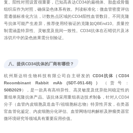
复。阳性对照设置很重要，已知高表达CD34的扁桃体、胎盘或骨髓
组织应作为对照，确保染色体系有效。判读标准化：微血管密度评估
需遵循标准化方法，计数热点区域的CD34阳性血管数目。不同克隆
号抗体可能产生差异，推荐使用经验证的克隆如QBEnd10。质量控
制需涵盖特异性、灵敏度及批间一致性。CD34抗体在石蜡切片及冰
冻切片中的染色效果需分别验证。
八、提供CD34抗体的厂商有哪些？
杭州斯达特生物科技有限公司自主研发的
CD34抗体（CD34
Recombinant Rabbit mAb (SDT-051-68)）
（货号：
S0B2029
），是一款具有高特异性、高灵敏度及优异批间稳定性的
重组单克隆抗体产品。该抗体采用重组表达技术制备，针对人CD34
分子（血管内皮细胞及造血干/祖细胞标志物）特异性开发，在类器
官血管化鉴定、内皮细胞分化评估、血管网络结构解析及肿瘤类器官
微环境研究等领域具有重要应用价值。