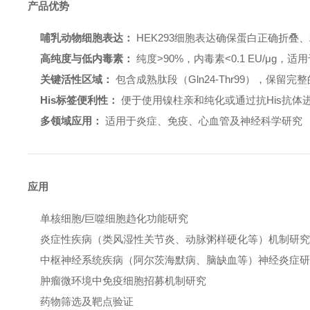
产品优势
哺乳动物细胞表达：
HEK293细胞表达确保蛋白正确折叠
高纯度与低内毒素：
纯度>90%，内毒素<0.1 EU/μg，
关键活性区域：
包含成熟肽段（Gln24-Thr99），保留完
His标签便利性：
便于使用镍柱亲和纯化或通过抗His抗体
多领域应用：
适用于炎症、免疫、心血管及神经科学研究
应用
单核细胞/巨噬细胞趋化功能研究
炎症性疾病（类风湿性关节炎、动脉粥样硬化等）机制研
中枢神经系统疾病（阿尔茨海默病、脑缺血等）神经炎症
肿瘤微环境中免疫细胞招募机制研究
药物筛选及靶点验证