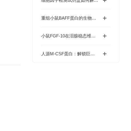
细胞因子检测试剂盒如何解码免疫调控网络？
重组小鼠BAFF蛋白的生物学特性及科研应用价值
小鼠FGF-10在泪腺稳态维持与干眼症干预中的价值
人源M-CSF蛋白：解锁巨噬细胞研究与肿瘤免疫的科研密钥