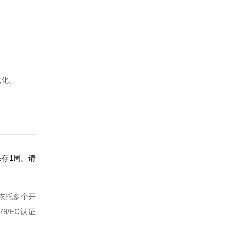
优化。
保存1周。请
依托多个开
79/EC认证