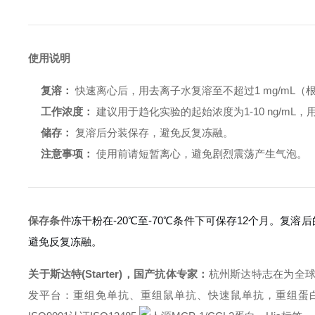
使用说明
复溶：
快速离心后，用去离子水复溶至不超过1 mg/mL
工作浓度：
建议用于趋化实验的起始浓度为1-10 ng/mL，
储存：
复溶后分装保存，避免反复冻融。
注意事项：
使用前请短暂离心，避免剧烈震荡产生气泡。
保存条件
冻干粉在-20℃至-70℃条件下可保存12个月。复溶
避免反复冻融。
关于斯达特(Starter)，国产抗体专家：
杭州斯达特
志在为全
发平台：重组免单抗、重组鼠单抗、快速鼠单抗，重组蛋白开发平台 (E.c