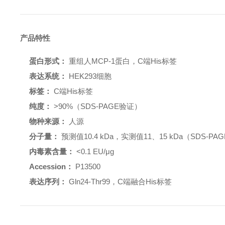
产品特性
蛋白形式：
重组人MCP-1蛋白，C端His标签
表达系统：
HEK293细胞
标签：
C端His标签
纯度：
>90%（SDS-PAGE验证）
物种来源：
人源
分子量：
预测值10.4 kDa，实测值11、15 kDa（SDS-PA
内毒素含量：
<0.1 EU/μg
Accession：
P13500
表达序列：
Gln24-Thr99，C端融合His标签