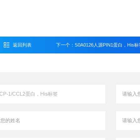
返回列表
下一个：
S0A0126人源PIN1蛋白，His