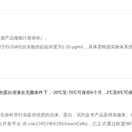
（根据产品规格计算体积）。
用于ELISA结合实验的起始浓度为1-10 μg/mL，具体需根据实验体系
后的蛋白溶液在无菌条件下，-20℃至-70℃可保存6个月，2℃至8℃可
球生命科学行业提供优质的抗体、蛋白、试剂盒等产品及研发服务。
oli,CHO,HEK293,InsectCells)，已正式通过欧盟98/