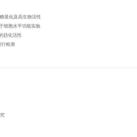
、糖基化及高生物活性
适用于细胞水平功能实验
整的趋化活性
进行检测
究
研究