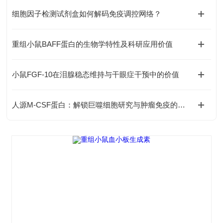
细胞因子检测试剂盒如何解码免疫调控网络？
重组小鼠BAFF蛋白的生物学特性及科研应用价值
小鼠FGF-10在泪腺稳态维持与干眼症干预中的价值
人源M-CSF蛋白：解锁巨噬细胞研究与肿瘤免疫的科研密钥