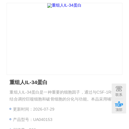
重组人IL-34蛋白
重组人IL-34蛋白是一种重要的细胞因子，通过与CSF-1R受体
联系
结合调控巨噬细胞和破骨细胞的分化与功能。本品采用哺乳动
物表达系统制备，具有天然蛋白活性，适用于免疫调节研究和
更新时间：2026-07-29
顶部
药物开发。
产品型号：UA040153