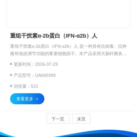
重组干扰素α-2b蛋白（IFN-α2b）人
重组干扰素α-2b蛋白（IFN-α2b）人 是一种具有抗病毒、抗肿
瘤和免疫调节功能的重要细胞因子。本产品采用大肠杆菌表达
系统制备，具有与天然蛋白相似的生物活性，适用于科研和生
更新时间：2026-07-29
物制药研发。
产品型号：UA040399
浏览量：521
查看更多 +
下一页
末页