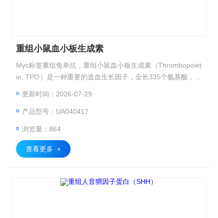
重组小鼠血小板生成素
Myc标签重组兔单抗，重组小鼠血小板生成素（Thrombopoiet
in, TPO）是一种重要的造血生长因子，全长335个氨基酸，通
过特异性结合c-Mpl受体调控巨核细胞增殖和血小板生成。本
更新时间：2026-07-29
产品采用哺乳动物细胞表达系统制备，具有天然生物活性。
产品型号：UA040417
浏览量：864
查看更多 +