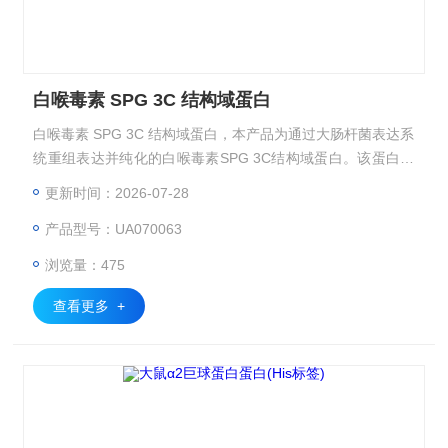
白喉毒素 SPG 3C 结构域蛋白
白喉毒素 SPG 3C 结构域蛋白，本产品为通过大肠杆菌表达系
统重组表达并纯化的白喉毒素SPG 3C结构域蛋白。该蛋白来
源于白喉棒状杆菌β噬菌体编码的白喉毒素，包含其受体结合
更新时间：2026-07-28
结构域，能够特异性识别细胞表面的HB-EGF（肝素结合性表
产品型号：UA070063
皮生长因子样生长因子）。适用于靶向药物研究、细胞表面标
志物分析及毒素作用机制探索。
浏览量：475
查看更多 +