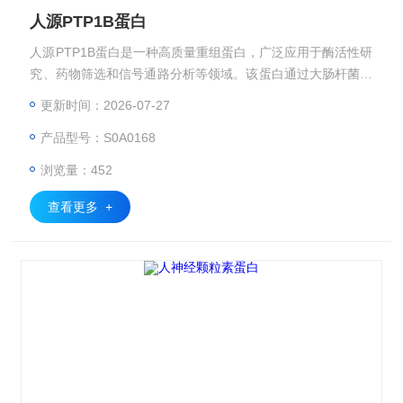
人源PTP1B蛋白
人源PTP1B蛋白是一种高质量重组蛋白，广泛应用于酶活性研
究、药物筛选和信号通路分析等领域。该蛋白通过大肠杆菌表
达系统制备，带有His标签便于纯化和检测，具有高纯度和优
更新时间：2026-07-27
异的生物活性，可为科研实验提供可靠支持。
产品型号：S0A0168
浏览量：452
查看更多 +