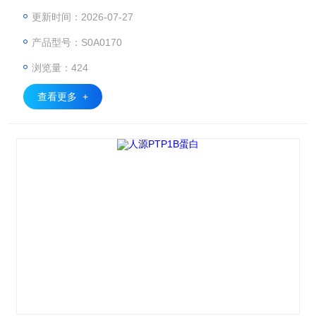
适用于免疫检测、细胞功能研究及药物开发等领域，其HFC标
更新时间：2026-07-27
签便于纯化和检测。产品严格质控，确保低内毒素和高纯度，
产品型号：S0A0170
满足科研和工业应用需求。
浏览量：424
查看更多 +