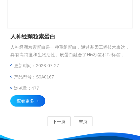
人神经颗粒素蛋白
人神经颗粒素蛋白是一种重组蛋白，通过基因工程技术表达，
具有高纯度和生物活性。该蛋白融合了His标签和Fc标签，便
于纯化和检测，广泛应用于神经科学研究、免疫分析及药物开
更新时间：2026-07-27
发领域。其优异的稳定性和特异性使其成为研究神经退行性疾
产品型号：S0A0167
病的重要工具。
浏览量：477
查看更多 +
下一页
末页