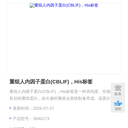
重组人内因子蛋白(CBLIF)，His标签
重组人内因子蛋白(CBLIF)，His标签是一种高纯度、生物活性
联系
良好的重组蛋白，由大肠杆菌表达系统制备而成。该蛋白可与
维生素B12结合，广泛应用于胃肠道疾病研究、维生素B12吸
更新时间：2026-07-27
顶部
收机制探索及诊断试剂开发。其C端带有His标签，便于纯化和
产品型号：S0A0173
检测，适合ELISA、Western Blot等实验。