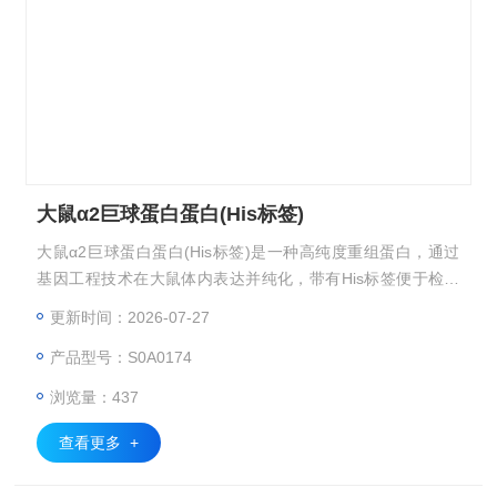
大鼠α2巨球蛋白蛋白(His标签)
大鼠α2巨球蛋白蛋白(His标签)是一种高纯度重组蛋白，通过
基因工程技术在大鼠体内表达并纯化，带有His标签便于检测
和纯化。该蛋白在炎症反应、免疫调节及蛋白酶抑制中发挥重
更新时间：2026-07-27
要作用，广泛应用于生物医学研究、药物开发及疾病机制探索
产品型号：S0A0174
等领域。
浏览量：437
查看更多 +