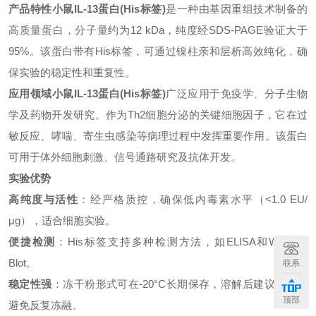
产品特性
小鼠IL-13蛋白
(His标签)
是一种由基因重组技术制备的
高质量蛋白，分子量约为12 kDa，纯度经SDS-PAGE验证大于
95%。该蛋白带有His标签，可通过镍柱亲和层析高效纯化，确
保实验的稳定性和重复性。
应用领域
小鼠IL-13蛋白
(His标签)
广泛应用于免疫学、分子生物
学及药物开发研究。作为Th2细胞分泌的关键细胞因子，它在过
敏反应、哮喘、寄生虫感染等病理过程中发挥重要作用。该蛋白
可用于体外细胞刺激、信号通路研究及抗体开发。
实验优势
高纯度与活性
：经严格质控，确保低内毒素水平（<1.0 EU/
μg），适合细胞实验。
便捷检测
：His标签支持多种检测方法，如ELISA和Western
Blot。
联系
稳定性强
：冻干粉形式可在-20°C长期保存，溶解后建议分装以
顶部
避免反复冻融。