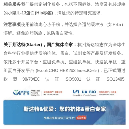
相关服务
我们提供定制化服务，包括不同标签、浓度及包装规格
的
小鼠IL-13蛋白
(His标签)
，满足您的特定研究需求。
注意事项
使用前请离心冻干粉，并选择合适的缓冲液（如PBS）
溶解。避免剧烈涡旋，以防蛋白变性。
关于斯达特(Starter)，国产抗体专家：
杭州斯达特
志在为全球生
命科学行业提供优质的抗体、蛋白、试剂盒等产品及研发服务。
依托多个开发平台：重组免单抗、重组鼠单抗、快速鼠单抗，重
组蛋白开发平台 (E.coli,CHO,HEK293,InsectCells)，已正式通过
欧盟98/79/EC认证ISO9001认证ISO13485.