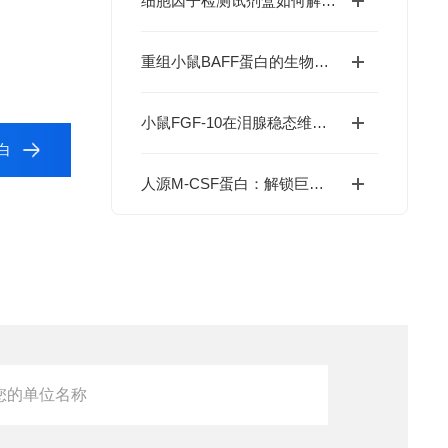
细胞因子检测试剂盒如何解码免疫调控网络？
重组小鼠BAFF蛋白的生物学特性及科研应用价值
小鼠FGF-10在泪腺稳态维持与干眼症干预中的价值
蛋白
人源M-CSF蛋白：解锁巨噬细胞研究与肿瘤免疫的科研密钥