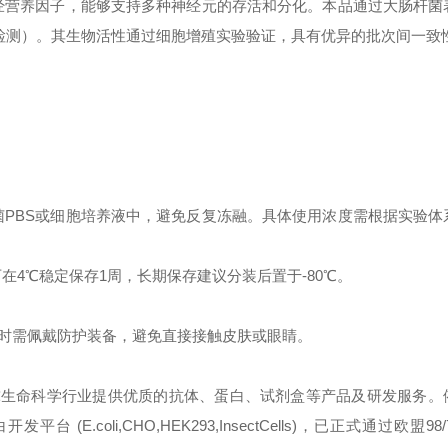
经营养因子，能够支持多种神经元的存活和分化。本品通过大肠杆菌
GE检测）。其生物活性通过细胞增殖实验验证，具有优异的批次间一致
菌PBS或细胞培养液中，避免反复冻融。具体使用浓度需根据实验体
在4℃稳定保存1周，长期保存建议分装后置于-80℃。
时需佩戴防护装备，避免直接接触皮肤或眼睛。
球生命科学行业提供优质的抗体、蛋白、试剂盒等产品及研发服务。
oli,CHO,HEK293,InsectCells)，已正式通过欧盟98/