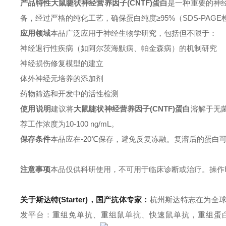
产品特性
大鼠睫状神经营养因子(CNTF)蛋白
是一种重要的神
备，经过严格的纯化工艺，确保蛋白纯度≥95%（SDS-PA
应用领域
本品广泛应用于神经生物学研究，包括但不限于：
神经退行性疾病（如阿尔茨海默病、帕金森病）的机制研究
神经损伤修复模型的建立
体外神经元培养的添加剂
药物筛选和开发中的活性检测
使用说明
建议将
大鼠睫状神经营养因子(CNTF)蛋白
溶解于无
荐工作浓度为10-100 ng/mL。
保存条件
本品应在-20℃保存，避免反复冻融。复溶后的蛋白可
注意事项
本品仅供科研使用，不可用于临床诊断或治疗。操作
关于斯达特(Starter)，国产抗体专家：
杭州斯达特
志在为全
发平台：重组免单抗、重组鼠单抗、快速鼠单抗，重组蛋白开发平台 (E.c