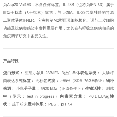
为Asp20-Val193，不含任何标签。IL-28B（也称为IFN-λ3）属于
III型干扰素（λ干扰素）家族，与IL-28A、IL-29共享独特的异源
二聚体受体IFNLR。它在抑制M2型巨噬细胞极化、调节上皮细胞
功能及抗病毒感染中发挥重要作用，尤其在与呼吸道疾病相关的
免疫调节研究中备受关注。
产品特性
蛋白形式：
重组小鼠IL-28B/IFNL3蛋白单体
表达系统：
大肠杆
菌表达系统
标签：
无标签
纯度：
>95%（SDS-PAGE验证）
物种
来源：
小鼠
分子量：
约20 kDa（还原条件下）
生物活性：
测试
中（显示：Test in progress）
内毒素含量：
<0.1 EU/μg
性
状：
冻干粉末
缓冲体系：
PBS， pH 7.4