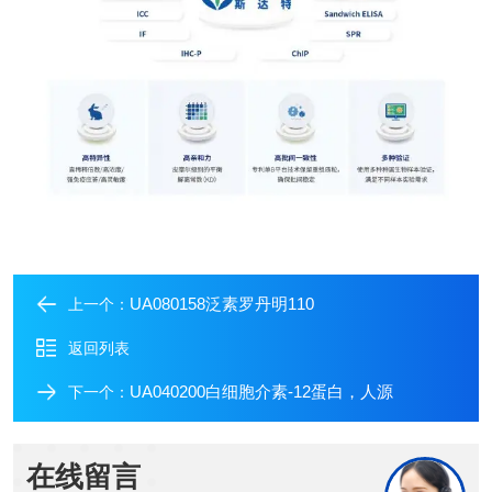
UA080158泛素罗丹明110
上一个：
返回列表
UA040200白细胞介素-12蛋白，人源
下一个：
在线留言