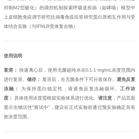
抑制M2型极化）的调控机制探索
呼吸道疾病（如哮喘）模型中
上皮细胞免疫调节研究
抗病毒免疫应答研究
蛋白质相互作用与受
体结合实验（与IFNLR受体复合物）
使用说明
复溶：
快速离心后，使用无菌超纯水在0.1-1 mg/mL浓度范围内
进行复溶。
储存：
复溶后，在无菌条件下可分装保存。
避免反复
冻融：
为保持蛋白稳定性，请避免反复冻融循环。
工作浓
度：
具体使用浓度需根据实验体系进行优化。
请注意
，产品页面
显示生物活性“测试中"，建议在正式实验前通过预实验确定其有
效浓度范围。