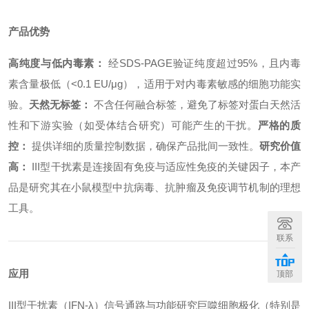
产品优势
高纯度与低内毒素：
经SDS-PAGE验证纯度超过95%，且内毒
素含量极低（<0.1 EU/μg），适用于对内毒素敏感的细胞功能实
验。
天然无标签：
不含任何融合标签，避免了标签对蛋白天然活
性和下游实验（如受体结合研究）可能产生的干扰。
严格的质
控：
提供详细的质量控制数据，确保产品批间一致性。
研究价值
高：
III型干扰素是连接固有免疫与适应性免疫的关键因子，本产
品是研究其在小鼠模型中抗病毒、抗肿瘤及免疫调节机制的理想
工具。
联系
应用
顶部
III型干扰素（IFN-λ）信号通路与功能研究
巨噬细胞极化（特别是