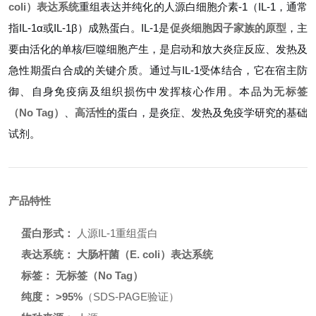
coli）表达系统
重组表达并纯化的人源白细胞介素-1（IL-1，通常
指IL-1α或IL-1β）成熟蛋白。IL-1是
促炎细胞因子家族的原型
，主
要由活化的单核/巨噬细胞产生，是启动和放大炎症反应、发热及
急性期蛋白合成的关键介质。通过与IL-1受体结合，它在宿主防
御、自身免疫病及组织损伤中发挥核心作用。本品为
无标签
（No Tag）
、
高活性
的蛋白，是炎症、发热及免疫学研究的基础
试剂。
产品特性
蛋白形式：
人源IL-1重组蛋白
表达系统：
大肠杆菌（E. coli）表达系统
标签：
无标签（No Tag）
纯度：
>95%
（SDS-PAGE验证）