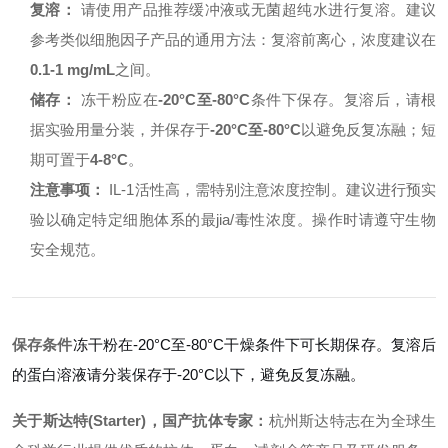
复溶：
请使用产品推荐缓冲液或无菌超纯水进行复溶。建议
参考类似细胞因子产品的通用方法：复溶前离心，浓度建议在
0.1-1 mg/mL
之间。
储存：
冻干粉应在
-20°C至-80°C
条件下保存。复溶后，请根
据实验用量分装，并保存于
-20°C至-80°C
以避免反复冻融；短
期可置于
4-8°C
。
注意事项：
IL-1活性高，需特别注意浓度控制。建议进行预实
验以确定特定细胞体系的最jia/毒性浓度。操作时请遵守生物
安全规范。
保存条件
冻干粉在-20°C至-80°C干燥条件下可长期保存。复溶后
的蛋白溶液请分装保存于-20°C以下，避免反复冻融。
关于斯达特(Starter)，国产抗体专家：
杭州斯达特志在为全球生