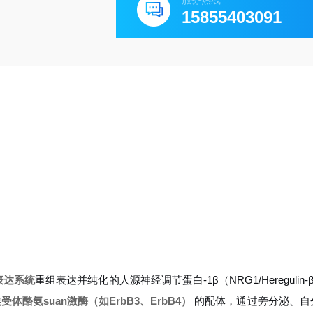
服务热线
15855403091
）表达系统
重组表达并纯化的人源神经调节蛋白-1β（NRG1/Heregulin
族受体酪氨suan激酶（如ErbB3、ErbB4）
的配体，通过旁分泌、自