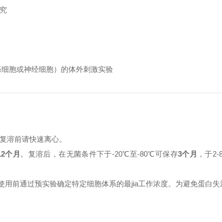
研究
癌细胞或神经细胞）的体外刺激实验
复溶前请快速离心。
12个月
。复溶后，在无菌条件下于-20℃至-80℃可保存
3个月
，于2
使用前通过预实验确定特定细胞体系的最jia工作浓度。为避免蛋白失