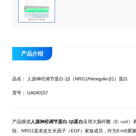
产品介绍
品名：
人源神经调节蛋白-1β（NRG1/Heregulin-β1）蛋白
货号：
UA040157
产品描述
人源神经调节蛋白-1β蛋白
采用
大肠杆菌（E. coli
段。NRG1是表皮生长因子（EGF）家族成员，作为
ErbB家