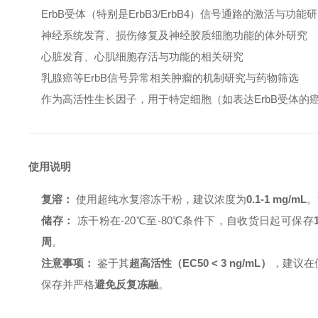
ErbB受体（特别是ErbB3/ErbB4）信号通路的激活与功能
神经系统发育、损伤修复及神经胶质细胞功能的体外研究
心脏发育、心肌细胞存活与功能的相关研究
乳腺癌等ErbB信号异常相关肿瘤的机制研究与药物筛选
作为高活性生长因子，用于特定细胞（如表达ErbB受体的
使用说明
复溶：
使用超纯水复溶冻干粉，建议浓度为
0.1-1 mg/mL
。
储存：
冻干粉在-20℃至-80℃条件下，自收货日起可保存
周
。
注意事项：
鉴于其
超高活性（EC50 < 3 ng/mL）
，建议在
保存并严格
避免反复冻融
。