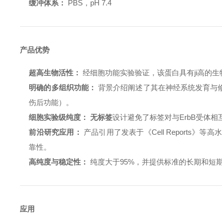
缓冲体系：
PBS，pH 7.4
产品优势
超高生物活性：
经细胞功能实验验证，该蛋白具有ji高的生
明确的多组织功能：
背景介绍阐述了其在神经系统发育与
伤后功能）。
细胞实验级纯度：
无标签
设计避免了标签对与ErbB受体
前沿研究应用：
产品引用了发表于《Cell Reports
靠性。
高纯度与稳定性：
纯度大于95%，并提供标准的长期和短
应用