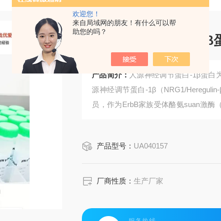
欢迎您！
来自局域网的朋友！有什么可以帮
助您的吗？
人源神经调节蛋白-1β
产品简介：
人源神经调节蛋白-1β蛋白为
源神经调节蛋白-1β（NRG1/Heregu
员，作为ErbB家族受体酪氨suan激酶
分泌方式传递信号。
产品型号：
UA040157
厂商性质：
生产厂家