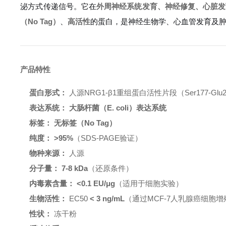
泌方式传递信号。它在
外周神经系统发育、神经修复、心脏发
（No Tag）
、
高活性
的蛋白，是神经生物学、心血管发育及
产品特性
蛋白形式：
人源NRG1-β1重组蛋白活性片段（Ser177-Glu2
表达系统：
大肠杆菌（E. coli）表达系统
标签：
无标签（No Tag）
纯度：
>95%
（SDS-PAGE验证）
物种来源：
人源
分子量：
7-8 kDa
（还原条件）
内毒素含量：
<0.1 EU/μg
（适用于细胞实验）
生物活性：
EC50
< 3 ng/mL
（通过MCF-7人乳腺癌细胞增
性状：
冻干粉