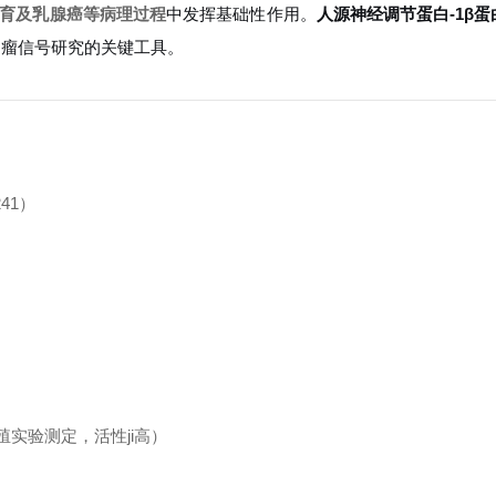
育及乳腺癌等病理过程
中发挥基础性作用。
人源神经调节蛋白-1β蛋
肿瘤信号研究的关键工具。
41）
殖实验测定，活性ji高）