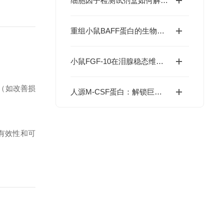
细胞因子检测试剂盒如何解码免疫调控网络？
重组小鼠BAFF蛋白的生物学特性及科研应用价值
小鼠FGF-10在泪腺稳态维持与干眼症干预中的价值
（如改善损
人源M-CSF蛋白：解锁巨噬细胞研究与肿瘤免疫的科研密钥
。
的有效性和可