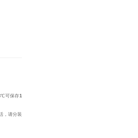
-8℃可保存
1
活，请分装