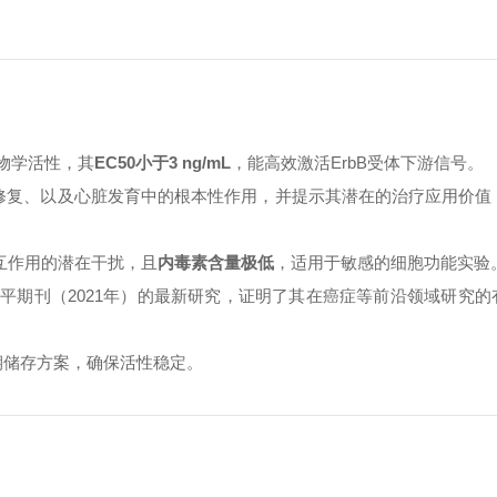
物学活性，其
EC50小于3 ng/mL
，能高效激活ErbB受体下游信号。
修复、以及心脏发育中的根本性作用，并提示其潜在的治疗应用价值
相互作用的潜在干扰，且
内毒素含量极低
，适用于敏感的细胞功能实验
》等高水平期刊（2021年）的最新研究，证明了其在癌症等前沿领域研究
期储存方案，确保活性稳定。