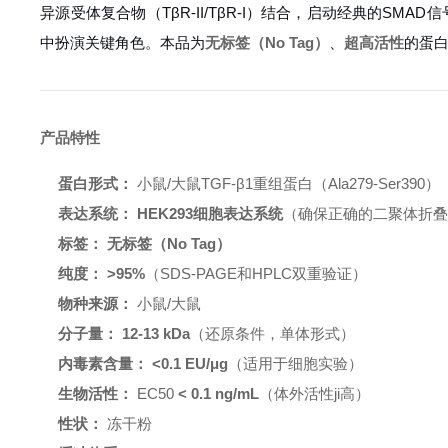
异源受体复合物（TβR-II/TβR-I）结合，启动经典的S
中扮演关键角色。本品为
无标签（No Tag）
、
超高活性
的蛋
产品特性
蛋白形式：
小鼠/大鼠TGF-β1重组蛋白（Ala279-Ser390）
表达系统：
HEK293细胞表达系统
（确保正确的二聚体折
标签：
无标签（No Tag）
纯度：
>95%
（SDS-PAGE和HPLC双重验证）
物种来源：
小鼠/大鼠
分子量：
12-13 kDa
（还原条件，单体形式）
内毒素含量：
<0.1 EU/μg
（适用于细胞实验）
生物活性：
EC50
< 0.1 ng/mL
（体外活性ji高）
性状：
冻干粉