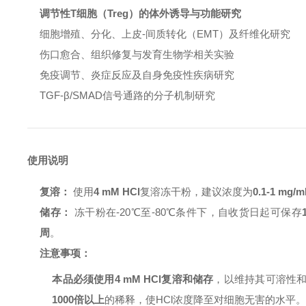
调节性T细胞（Treg）的体外诱导与功能研究
细胞增殖、分化、上皮-间质转化（EMT）及纤维化研究
伤口愈合、组织修复与发育生物学相关实验
免疫调节、炎症反应及自身免疫性疾病研究
TGF-β/SMAD信号通路的分子机制研究
使用说明
复溶：
使用
4 mM HCl
复溶冻干粉，建议浓度为
0.1-1 mg/m
储存：
冻干粉在-20℃至-80℃条件下，自收货日起可保存
周
。
注意事项：
本品必须使用4 mM HCl复溶和储存
，以维持其可溶性
1000倍以上
的稀释，使HCl浓度降至对细胞无害的水平