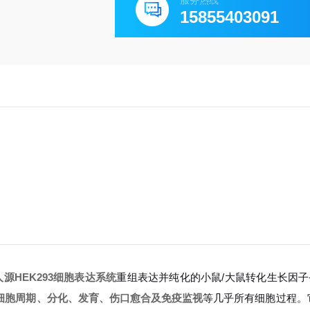
服务热线
15855403091
人源HEK293细胞表达系统
重组表达并纯化的小鼠/大鼠转化生长因子-β
细胞周期、分化、发育、伤口愈合及免疫监视
等几乎所有细胞过程。