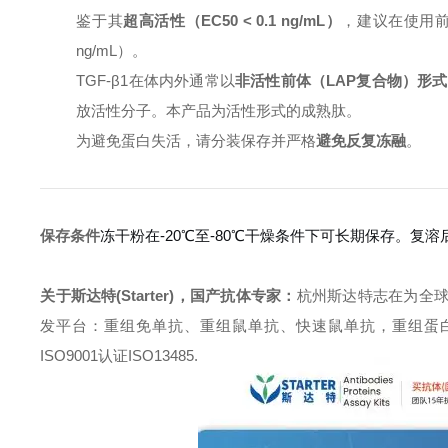
鉴于其
超高活性（EC50 < 0.1 ng/mL）
，建议在使用前
ng/mL）。
TGF-β1在体内外通常以
非活性前体（LAP复合物）形
放活性分子。本产品为活性形式的成熟肽。
为避免蛋白失活，请分装保存并严格
避免反复冻融
。
保存条件
冻干粉在-20℃至-80℃干燥条件下可长期保存。
关于斯达特(Starter)，国产抗体专家：
杭州斯达特志在为全
发平台：重组免单抗、重组鼠单抗、快速鼠单抗，重组蛋白开发平台 (E.c
ISO9001认证ISO13485.