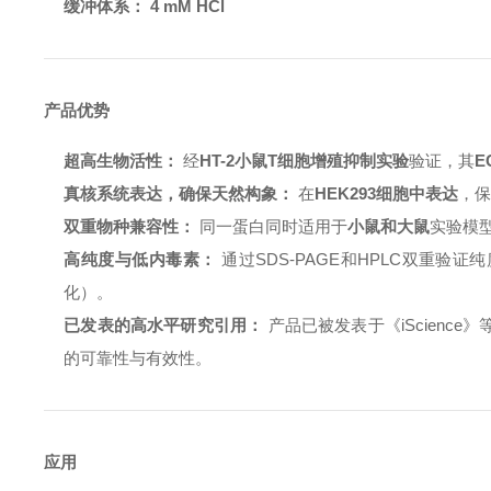
缓冲体系：
4 mM HCl
产品优势
超高生物活性：
经
HT-2小鼠T细胞增殖抑制实验
验证，其
E
真核系统表达，确保天然构象：
在
HEK293细胞中表达
，
双重物种兼容性：
同一蛋白同时适用于
小鼠和大鼠
实验模
高纯度与低内毒素：
通过SDS-PAGE和HPLC双重验
化）。
已发表的高水平研究引用：
产品已被发表于《iScienc
的可靠性与有效性。
应用