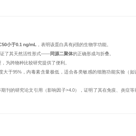
C50小于0.1 ng/mL
，表明该蛋白具有ji强的生物学功能。
保证了其天然活性形式——
同源二聚体
的正确形成与折叠。
型，为跨物种比较研究提供了便利。
证纯度大于95%，内毒素含量极低，适合各类敏感的细胞功能实验（如诱
e》等期刊的研究论文引用（影响因子>4.0），证明了其在免疫、炎症