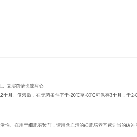
L
。复溶前请快速离心。
12个月
。复溶后，在无菌条件下于-20℃至-80℃可保存
3个月
，于2
和活性。在用于细胞实验前，请用含血清的细胞培养基或适当的缓冲
。