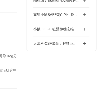
细胞因子检测试剂盒如何解码免疫调控网络？
重组小鼠BAFF蛋白的生物学特性及科研应用价值
小鼠FGF-10在泪腺稳态维持与干眼症干预中的价值
人源M-CSF蛋白：解锁巨噬细胞研究与肿瘤免疫的科研密钥
导Treg分
等前沿研究中