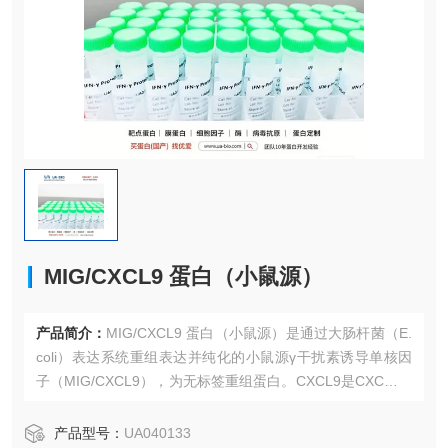
MIG/CXCL9 蛋白（小鼠源）
产品简介：
MIG/CXCL9 蛋白（小鼠源）是通过大肠杆菌（E.
coli）表达系统重组表达并纯化的小鼠源γ干扰素诱导单核因
子（MIG/CXCL9），为无标签重组蛋白。CXCL9是CXC趋化
因子家族成员，通过其特异性受体CXCR3，在募集活化的T
淋巴细胞、调节细胞免疫应答及qi官移植免疫排斥中发挥关键
产品型号：
UA040133