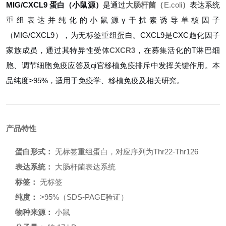
MIG/CXCL9 蛋白（小鼠源）
是通过
大肠杆菌（
E.coli
）
表达系统
重组表达并纯化的小鼠源γ干扰素诱导单核因子
（MIG/CXCL9），为无标签重组蛋白。CXCL9是CXC趋化因子
家族成员，通过其特异性受体
CXCR3
，在募集活化的T淋巴细
胞、调节细胞免疫应答及qi官移植免疫排斥中发挥关键作用。本
品纯度>95%，适用于免疫学、移植免疫及相关研究。
产品特性
蛋白形式：
无标签重组蛋白，对应序列为Thr22-Thr126
表达系统：
大肠杆菌表达系统
标签：
无标签
纯度：
>95%（SDS-PAGE验证）
物种来源：
小鼠