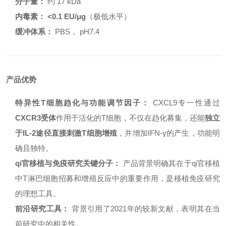
分子量：
约 17 kDa
内毒素：
<0.1 EU/μg
（极低水平）
缓冲体系：
PBS， pH7.4
产品优势
特异性T细胞趋化与功能调节因子：
CXCL9专一性通过
CXCR3受体
作用于活化的T细胞，不仅在趋化募集，还能
独立
于IL-2途径直接刺激T细胞增殖
，并增加IFN-γ的产生，功能明
确且独特。
qi官移植与免疫研究关键分子：
产品背景明确其在于qi官移植
中T淋巴细胞招募和增殖反应中的重要作用，是移植免疫研究
的理想工具。
前沿研究工具：
背景引用了2021年的较新文献，表明其在当
前研究中的相关性。