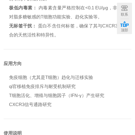
极低内毒素：
内毒素含量严格控制在<0.1 EU/μg，非常适合
联系
对脂多糖敏感的T细胞功能实验、趋化实验等。
无标签干扰：
蛋白不含任何标签，确保了其与CXCR3受体结
顶部
合的天然活性和特异性。
应用方向
免疫细胞（尤其是T细胞）趋化与迁移实验
qi官移植免疫排斥与耐受机制研究
T细胞活化、增殖与细胞因子（IFN-γ）产生研究
CXCR3信号通路研究
使用说明