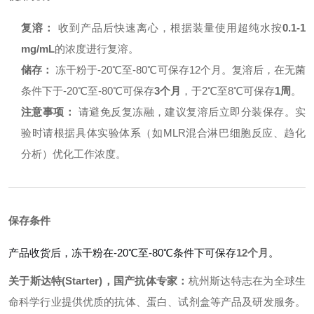
复溶：
收到产品后快速离心，根据装量使用超纯水按
0.1-1
mg/mL
的浓度进行复溶。
储存：
冻干粉于-20℃至-80℃可保存12个月。复溶后，在无菌
条件下于-20℃至-80℃可保存
3个月
，于2℃至8℃可保存
1周
。
注意事项：
请避免反复冻融，建议复溶后立即分装保存。实
验时请根据具体实验体系（如MLR混合淋巴细胞反应、趋化
分析）优化工作浓度。
保存条件
产品收货后，冻干粉在-20℃至-80℃条件下可保存
12个月
。
关于斯达特(Starter)，国产抗体专家：
杭州斯达特志在为全球生
命科学行业提供优质的抗体、蛋白、试剂盒等产品及研发服务。