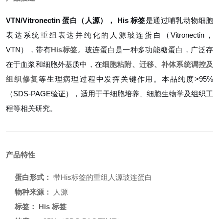
VTN/Vitronectin 蛋白（人源）， His 标签
是通过哺乳动物细胞
表达系统重组表达并纯化的人源玻连蛋白（Vitronectin，
VTN），带有
His标签
。玻连蛋白是一种多功能糖蛋白，广泛存
在于血浆和细胞外基质中，在
细胞粘附、迁移、补体系统调控及
组织修复
等生理病理过程中发挥关键作用。本品纯度>95%
（SDS-PAGE验证），适用于干细胞培养、细胞生物学及组织工
程等相关研究。
产品特性
蛋白形式：
带His标签的重组人源玻连蛋白
物种来源：
人源
标签：
His 标签