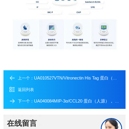
UA010527VTN/Vitronectin His Tag 蛋白（小鼠源）
上一个：
返回列表
UA040084MIP-3α/CCL20 蛋白（人源）， STAR级别
下一个：
在线留言