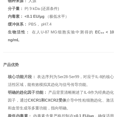
物种来源：
人源
分子量：
约 9 kDa (还原条件)
内毒素：
<0.1 EU/μg
（极低水平）
缓冲体系：
PBS， pH7.4
生物活性：
在人U-87 MG细胞实验中测得的
EC₅₀ < 10
ng/mL
产品优势
核心功能片段：
表达序列为Ser28-Ser99，对应于IL-8的核心
活性区域，能有效模拟其趋化与信号传导功能。
明确的趋化因子功能：
产品背景清晰阐述了IL-8作为经典趋化
因子，通过
CXCR1和CXCR2受体
介导中性粒细胞趋化、激活
和血管生成等多重功能，指向明确。
极低内毒素：
内毒素含量严格控制在
<0.1 EU/μg
，确保适用