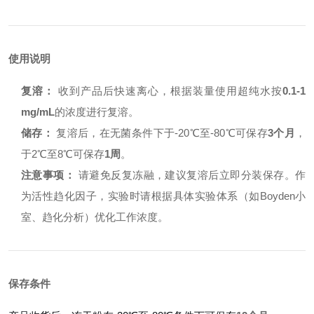
使用说明
复溶：
收到产品后快速离心，根据装量使用超纯水按
0.1-1
mg/mL
的浓度进行复溶。
储存：
复溶后，在无菌条件下于-20℃至-80℃可保存
3个月
，
于2℃至8℃可保存
1周
。
注意事项：
请避免反复冻融，建议复溶后立即分装保存。作
为活性趋化因子，实验时请根据具体实验体系（如Boyden小
室、趋化分析）优化工作浓度。
保存条件