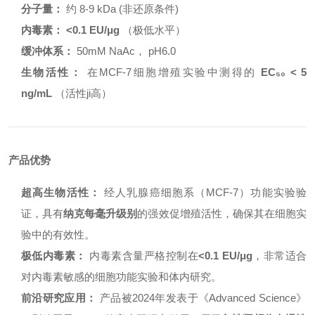
分子量：
约 8-9 kDa (非还原条件)
内毒素：
<0.1 EU/μg
（极低水平）
缓冲体系：
50mM NaAc， pH6.0
生物活性：
在MCF-7细胞增殖实验中测得的
EC₅₀ < 5
ng/mL
（活性ji高）
产品优势
超高生物活性：
经人乳腺癌细胞系（MCF-7）功能实验验
证，具有
纳克每毫升级别
的强效促增殖活性，确保其在细胞实
验中的有效性。
极低内毒素：
内毒素含量严格控制在
<0.1 EU/μg
，非常适合
对内毒素敏感的细胞功能实验和体内研究。
前沿研究应用：
产品被2024年发表于《Advanced Science》