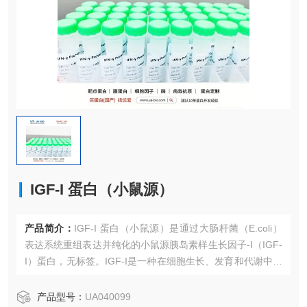
IGF-I 蛋白（小鼠源）
产品简介：
IGF-I 蛋白（小鼠源）是通过大肠杆菌（E.coli）
表达系统重组表达并纯化的小鼠源胰岛素样生长因子-I（IGF-
I）蛋白，无标签。IGF-I是一种在细胞生长、发育和代谢中发
挥核心作用的多肽激素。本品纯度>95%（SDS-PAGE验
证），并在MCF-7细胞增殖实验中验证具有ji高的生物活性
产品型号：
UA040099