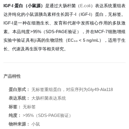
IGF-I 蛋白（小鼠源）
是通过大肠杆菌（
E.coli
）表达系统重组表
达并纯化的小鼠源胰岛素样生长因子-I（IGF-I）蛋白，无标签。
IGF-I是一种在细胞生长、发育和代谢中发挥核心作用的多肽激
素。本品纯度>95%（SDS-PAGE验证），并在MCF-7细胞增殖
实验中验证具有
ji高的生物活性（EC₅₀ < 5 ng/mL）
，适用于生
长、代谢及再生医学等相关研究。
产品特性
蛋白形式：
无标签重组蛋白，对应序列为Gly49-Ala118
表达系统：
大肠杆菌表达系统
标签：
无标签
纯度：
>95%（SDS-PAGE验证）
物种来源：
小鼠