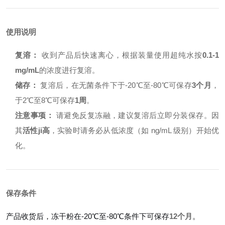
使用说明
复溶：
收到产品后快速离心，根据装量使用超纯水按
0.1-1
mg/mL
的浓度进行复溶。
储存：
复溶后，在无菌条件下于-20℃至-80℃可保存
3个月
，
于2℃至8℃可保存
1周
。
注意事项：
请避免反复冻融，建议复溶后立即分装保存。因
其
活性ji高
，实验时请务必从低浓度（如 ng/mL 级别）开始优
化。
保存条件
产品收货后，冻干粉在-20℃至-80℃条件下可保存
12个月
。