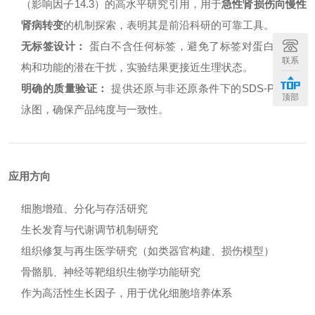
（影响因子14.3）的高水平研究引用，用于
急性肾损伤向慢性
肾病转变
的机制探索，表明其是前沿科研的可靠工具。
无标签设计：
蛋白不含任何标签，避免了标签对蛋白天然结
联系
构和功能的潜在干扰，实验结果更接近生理状态。
明确的质量验证：
提供还原与非还原条件下的SDS-PAGE电
顶部
泳图，确保产品纯度与一致性。
应用方向
细胞增殖、分化与存活研究
生长发育与代谢调节机制研究
组织修复与再生医学研究（如类器官构建、损伤模型）
骨骼肌、神经等靶组织生物学功能研究
作为高活性生长因子，用于优化细胞培养体系