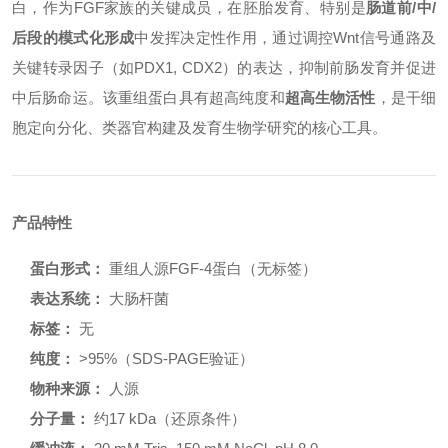
白，作为FGF家族的关键成员，在胚胎发育、特别是
肠道前/中/
后段的模式化形成
中发挥决定性作用，通过调控Wnt信号通路及
关键转录因子（如PDX1, CDX2）的表达，抑制前肠发育并促进
中后肠命运。该重组蛋白具有超高纯度和
超高生物活性
，是干细
胞定向分化、类器官构建及发育生物学研究的核心工具。
产品特性
蛋白形式：
重组人源FGF-4蛋白（无标签）
表达系统：
大肠杆菌
标签：
无
纯度：
>95%（SDS-PAGE验证）
物种来源：
人源
分子量：
约17 kDa（还原条件）