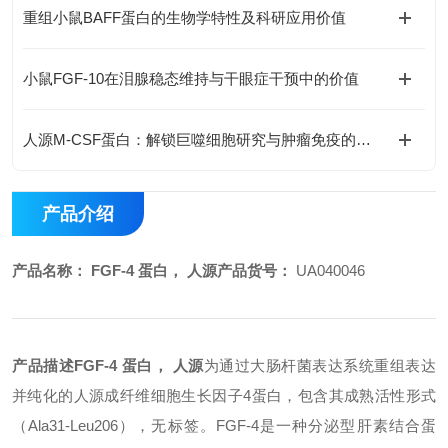
重组小鼠BAFF蛋白的生物学特性及科研应用价值
小鼠FGF-10在泪腺稳态维持与干眼症干预中的价值
人源M-CSF蛋白：解锁巨噬细胞研究与肿瘤免疫的科研密钥
产品介绍
产品名称：
FGF-4 蛋白， 人源
产品货号：
UA040046
产品描述
FGF-4 蛋白， 人源
为通过大肠杆菌表达系统重组表达
并纯化的人源成纤维细胞生长因子4蛋白，包含其成熟活性形式
（Ala31-Leu206），无标签。FGF-4是一种分泌型肝素结合蛋