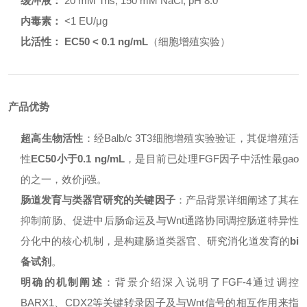
缓冲液：
20 mM Tris, 150 mM NaCl, pH 8.0
内毒素：
<1 EU/μg
比活性：
EC50 < 0.1 ng/mL
（细胞增殖实验）
产品优势
超高生物活性
：经Balb/c 3T3细胞增殖实验验证，其促增殖活
性
EC50小于0.1 ng/mL
，是目前已处理FGF因子中活性最gao
的之一，效价ji强。
肠道发育与类器官研究的关键因子
：产品背景详细阐述了其在
抑制前肠、促进中后肠命运及与Wnt通路协同调控肠道特异性
分化中的核心机制，是构建肠道类器官、研究消化道发育的
bi
备试剂
。
明确的机制阐述
：背景介绍深入说明了FGF-4通过调控
BARX1、CDX2等关键转录因子及与Wnt信号的相互作用来指