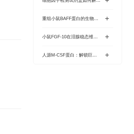
细胞因子检测试剂盒如何解码免疫调控网络？
重组小鼠BAFF蛋白的生物学特性及科研应用价值
小鼠FGF-10在泪腺稳态维持与干眼症干预中的价值
人源M-CSF蛋白：解锁巨噬细胞研究与肿瘤免疫的科研密钥