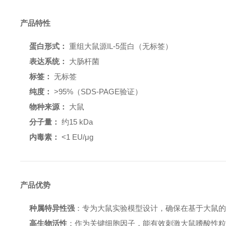
产品特性
蛋白形式：
重组大鼠源IL-5蛋白（无标签）
表达系统：
大肠杆菌
标签：
无标签
纯度：
>95%（SDS-PAGE验证）
物种来源：
大鼠
分子量：
约15 kDa
内毒素：
<1 EU/μg
产品优势
种属特异性强
：专为大鼠实验模型设计，确保在基于大鼠
高生物活性
：作为关键细胞因子，能有效刺激大鼠嗜酸性