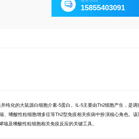
服务热线
15855403091
纯化的大鼠源白细胞介素-5蛋白。IL-5主要由Th2细胞产生，是
喘、嗜酸性粒细胞增多症等Th2型免疫相关疾病中扮演核心角色。该
哮喘及嗜酸性粒细胞相关免疫反应的关键工具。