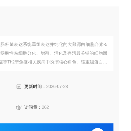
通过大肠杆菌表达系统重组表达并纯化的大鼠源白细胞介素-5
是调控嗜酸性粒细胞分化、增殖、活化及存活最关键的细胞因
症等Th2型免疫相关疾病中扮演核心角色。该重组蛋白具
型设计的，研究过敏、哮喘及嗜酸性粒细胞相关免疫反
更新时间：
2026-07-28
访问量：
262