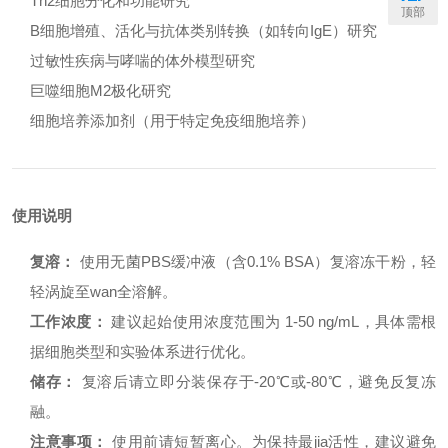
Th2细胞分化和功能研究
顶部
B细胞增殖、活化与抗体类别转换（如转向IgE）研究
过敏性疾病与哮喘的体外模型研究
巨噬细胞M2极化研究
细胞培养添加剂（用于特定免疫细胞培养）
使用说明
复溶：
使用无菌PBS缓冲液（含0.1% BSA）复溶冻干粉，轻
轻涡旋至wan全溶解。
工作浓度：
建议起始使用浓度范围为 1-50 ng/mL，具体需根
据细胞类型和实验体系进行优化。
储存：
复溶后请立即分装保存于-20℃或-80℃，避免反复冻
融。
注意事项：
使用前请短暂离心。为保持最jia活性，建议避免