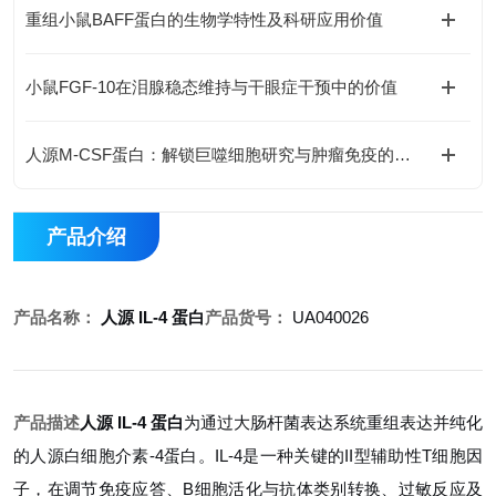
重组小鼠BAFF蛋白的生物学特性及科研应用价值
小鼠FGF-10在泪腺稳态维持与干眼症干预中的价值
人源M-CSF蛋白：解锁巨噬细胞研究与肿瘤免疫的科研密钥
产品介绍
产品名称：
人源 IL-4 蛋白
产品货号：
UA040026
产品描述
人源 IL-4 蛋白
为通过大肠杆菌表达系统重组表达并纯化
的人源白细胞介素-4蛋白。IL-4是一种关键的II型辅助性T细胞因
子，在调节免疫应答、B细胞活化与抗体类别转换、过敏反应及