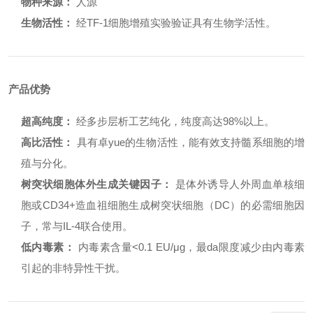
物种来源：
人源
生物活性：
经TF-1细胞增殖实验验证具有生物学活性。
产品优势
超高纯度：
经多步层析工艺纯化，纯度高达98%以上。
高比活性：
具有卓yue的生物活性，能有效支持髓系细胞的增
殖与分化。
树突状细胞体外生成关键因子：
是体外诱导人外周血单核细
胞或CD34+造血祖细胞生成树突状细胞（DC）的必需细胞因
子，常与IL-4联合使用。
低内毒素：
内毒素含量<0.1 EU/μg，最da限度减少由内毒素
引起的非特异性干扰。