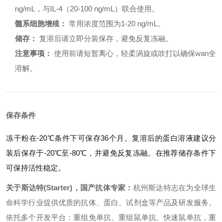
ng/mL，与IL-4（20-100 ng/mL）联合使用。
髓系细胞增殖：
常用浓度范围为1-20 ng/mL。
储存：
复溶后请立即分装保存，避免反复冻融。
注意事项：
使用前请短暂离心，轻柔涡旋或吹打以确保wan全
溶解。
保存条件
冻干粉在-20℃条件下可保存36个月。复溶后的蛋白溶液建议分
装后保存于-20℃至-80℃，并避免反复冻融。在推荐储存条件下
可保持活性稳定。
关于斯达特(Starter)，国产抗体专家：
杭州斯达特志在为全球生
命科学行业提供优质的抗体、蛋白、试剂盒等产品及研发服务。
依托多个开发平台：重组免单抗、重组鼠单抗、快速鼠单抗，重