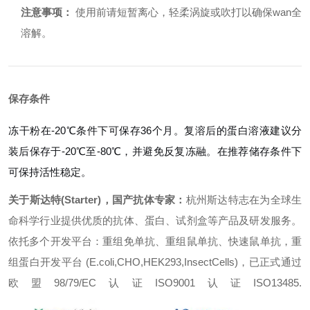
注意事项：
使用前请短暂离心，轻柔涡旋或吹打以确保wan全
溶解。
保存条件
冻干粉在-20℃条件下可保存36个月。复溶后的蛋白溶液建议分
装后保存于-20℃至-80℃，并避免反复冻融。在推荐储存条件下
可保持活性稳定。
关于斯达特(Starter)，国产抗体专家：
杭州斯达特志在为全球生
命科学行业提供优质的抗体、蛋白、试剂盒等产品及研发服务。
依托多个开发平台：重组免单抗、重组鼠单抗、快速鼠单抗，重
组蛋白开发平台 (E.coli,CHO,HEK293,InsectCells)，已正式通过
欧盟98/79/EC认证ISO9001认证ISO13485.