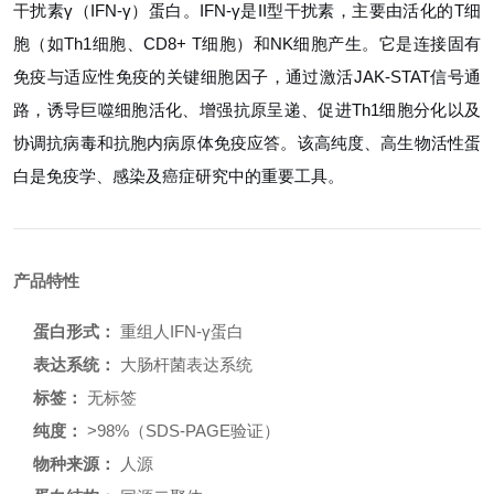
干扰素γ（IFN-γ）蛋白。IFN-γ是II型干扰素，主要由活化的T细
胞（如Th1细胞、CD8+ T细胞）和NK细胞产生。它是连接固有
免疫与适应性免疫的关键细胞因子，通过激活JAK-STAT信号通
路，诱导巨噬细胞活化、增强抗原呈递、促进Th1细胞分化以及
协调抗病毒和抗胞内病原体免疫应答。该高纯度、高生物活性蛋
白是免疫学、感染及癌症研究中的重要工具。
产品特性
蛋白形式：
重组人IFN-γ蛋白
表达系统：
大肠杆菌表达系统
标签：
无标签
纯度：
>98%（SDS-PAGE验证）
物种来源：
人源