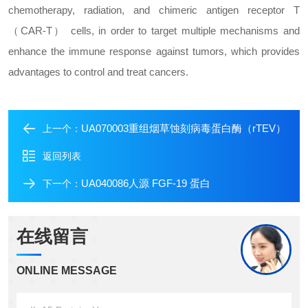
chemotherapy, radiation, and chimeric antigen receptor T
（CAR-T） cells, in order to target multiple mechanisms and
enhance the immune response against tumors, which provides
advantages to control and treat cancers.
UA070003重组烟草蚀刻病毒蛋白酶（rTEV）
上一个：
返回列表
UA040086人源 FGF-19 蛋白
下一个：
在线留言
ONLINE MESSAGE