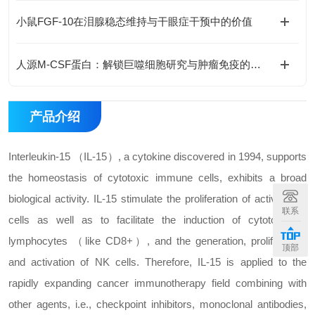
小鼠FGF-10在泪腺稳态维持与干眼症干预中的价值
人源M-CSF蛋白：解锁巨噬细胞研究与肿瘤免疫的科研密钥
产品介绍
Interleukin-15 （IL-15）, a cytokine discovered in 1994, supports
the homeostasis of cytotoxic immune cells, exhibits a broad
biological activity. IL-15 stimulate the proliferation of activated T
联系
cells as well as to facilitate the induction of cytotoxic T-
lymphocytes （like CD8+）, and the generation, proliferation,
顶部
and activation of NK cells. Therefore, IL-15 is applied to the
rapidly expanding cancer immunotherapy field combining with
other agents, i.e., checkpoint inhibitors, monoclonal antibodies,