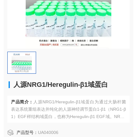
人源NRG1/Heregulin-β1域蛋白
产品简介：
人源NRG1/Heregulin-β1域蛋白为通过大肠杆菌
表达系统重组表达并纯化的人源神经调节蛋白1-β1（NRG1-β
1）EGF样结构域蛋白，也称为Heregulin-β1 EGF域。NRG1
是表皮生长因子（EGF）家族成员，其活性形式通过包含EG
F样结构域的胞外片段与受体酪氨suan激酶ErbB3和/或ErbB4
产品型号：
UA040006