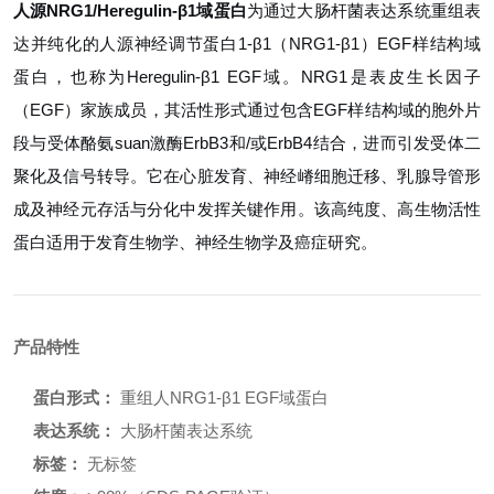
人源NRG1/Heregulin-β1域蛋白
为通过大肠杆菌表达系统重组表
达并纯化的人源神经调节蛋白1-β1（NRG1-β1）EGF样结构域
蛋白，也称为Heregulin-β1 EGF域。NRG1是表皮生长因子
（EGF）家族成员，其活性形式通过包含EGF样结构域的胞外片
段与受体酪氨suan激酶ErbB3和/或ErbB4结合，进而引发受体二
聚化及信号转导。它在心脏发育、神经嵴细胞迁移、乳腺导管形
成及神经元存活与分化中发挥关键作用。该高纯度、高生物活性
蛋白适用于发育生物学、神经生物学及癌症研究。
产品特性
蛋白形式：
重组人NRG1-β1 EGF域蛋白
表达系统：
大肠杆菌表达系统
标签：
无标签