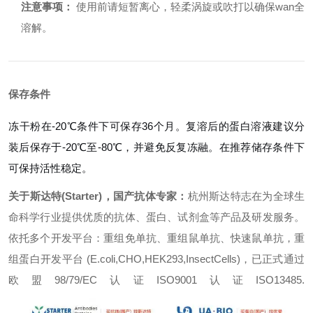
注意事项：
使用前请短暂离心，轻柔涡旋或吹打以确保wan全
溶解。
保存条件
冻干粉在-20℃条件下可保存36个月。复溶后的蛋白溶液建议分
装后保存于-20℃至-80℃，并避免反复冻融。在推荐储存条件下
可保持活性稳定。
关于斯达特(Starter)，国产抗体专家：
杭州斯达特志在为全球生
命科学行业提供优质的抗体、蛋白、试剂盒等产品及研发服务。
依托多个开发平台：重组免单抗、重组鼠单抗、快速鼠单抗，重
组蛋白开发平台 (E.coli,CHO,HEK293,InsectCells)，已正式通过
欧盟98/79/EC认证ISO9001认证ISO13485.