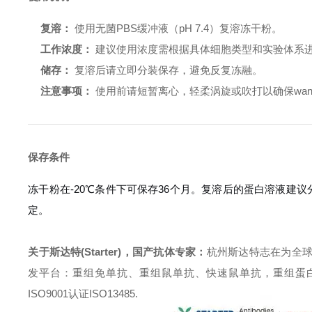
复溶：
使用无菌PBS缓冲液（pH 7.4）复溶冻干粉。
工作浓度：
建议使用浓度需根据具体细胞类型和实验体系进行优化
储存：
复溶后请立即分装保存，避免反复冻融。
注意事项：
使用前请短暂离心，轻柔涡旋或吹打以确保wa
保存条件
冻干粉在-20℃条件下可保存36个月。复溶后的蛋白溶液建议
定。
关于斯达特(Starter)，国产抗体专家：
杭州斯达特志在为全
发平台：重组免单抗、重组鼠单抗、快速鼠单抗，重组蛋白开发平台 (E.c
ISO9001认证ISO13485.