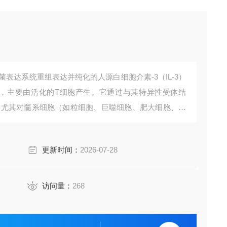
肠杆菌表达系统重组表达并纯化的人源白细胞介素-3（IL-3）
因子，主要由活化的T细胞产生。它通过与其特异性受体结
，尤其对髓系细胞（如粒细胞、巨噬细胞、肥大细胞、嗜
持至关重要。该高纯度、高生物活性蛋白适用于造血、
更新时间：
2026-07-28
访问量：
268