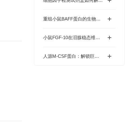
细胞因子检测试剂盒如何解码免疫调控网络？
重组小鼠BAFF蛋白的生物学特性及科研应用价值
小鼠FGF-10在泪腺稳态维持与干眼症干预中的价值
人源M-CSF蛋白：解锁巨噬细胞研究与肿瘤免疫的科研密钥