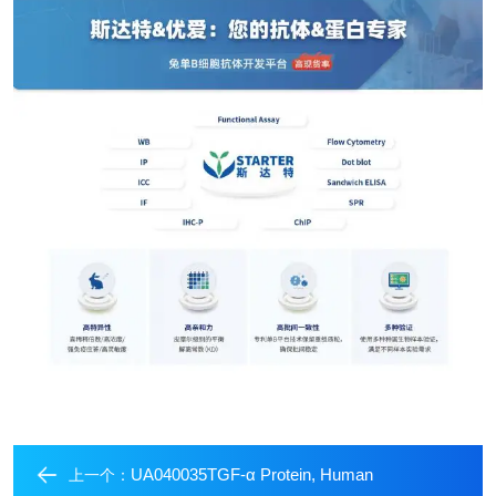
UA040035TGF-α Protein, Human
上一个：