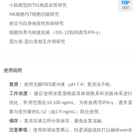
小鼠模型的Th1免疫应答研究
顶部
NK细胞与T细胞功能研究
炎症与自身免疫性疾病研究
细胞培养与刺激实验（与IL-12协同诱导IFN-γ）
蛋白质-蛋白质相互作用研究
使用说明
复溶：
使用无菌PBS缓冲液（pH 7.4）复溶冻干粉。
工作浓度：
建议使用浓度需根据具体细胞系和实验体系进行
优化，常用范围在10-100 ng/mL。为有效诱导IFN-γ，通常需
要与亚剂量的IL-12（如1-5 ng/mL）联合使用。
储存：
复溶后请立即分装保存，避免反复冻融。
注意事项：
使用前请短暂离心，轻柔涡旋或吹打以确保wan全