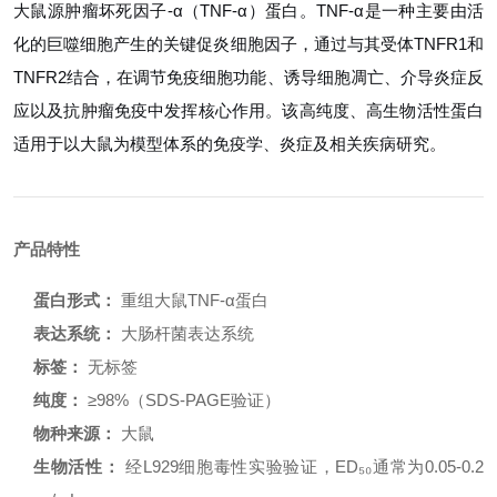
大鼠源肿瘤坏死因子-α（TNF-α）蛋白。TNF-α是一种主要由活
化的巨噬细胞产生的关键促炎细胞因子，通过与其受体TNFR1和
TNFR2结合，在调节免疫细胞功能、诱导细胞凋亡、介导炎症反
应以及抗肿瘤免疫中发挥核心作用。该高纯度、高生物活性蛋白
适用于以大鼠为模型体系的免疫学、炎症及相关疾病研究。
产品特性
蛋白形式：
重组大鼠TNF-α蛋白
表达系统：
大肠杆菌表达系统
标签：
无标签
纯度：
≥98%（SDS-PAGE验证）
物种来源：
大鼠
生物活性：
经L929细胞毒性实验验证，ED₅₀通常为0.05-0.2