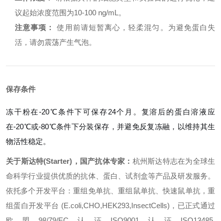
议起始浓度范围为10-100 ng/mL。
注意事项：
使用前请短暂离心，轻柔混匀。为避免蛋白失
活，请勿震荡产生气泡。
保存条件
冻干粉在-20℃条件下可保存24个月。复溶后的蛋白溶液应
在-20℃或-80℃条件下分装保存，并避免反复冻融，以维持其生
物活性稳定。
关于斯达特(Starter)，国产抗体专家：
杭州斯达特志在为全球生
命科学行业提供优质的抗体、蛋白、试剂盒等产品及研发服务。
依托多个开发平台：重组免单抗、重组鼠单抗、快速鼠单抗，重
组蛋白开发平台 (E.coli,CHO,HEK293,InsectCells)，已正式通过
欧盟98/79/EC认证ISO9001认证ISO13485.